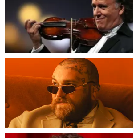
Andre Rieu
811
laatste 30 minuten
BESTEL NU
Teddy Swims