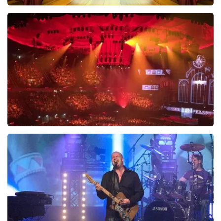
40 45 De Musical
441
laatste 30 minuten
BESTEL NU
Vrienden Van Amstel Live
435
laatste 30 minuten
BESTEL NU