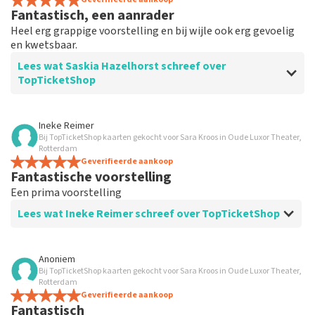
Fantastisch, een aanrader
Heel erg grappige voorstelling en bij wijle ook erg gevoelig
en kwetsbaar.
Lees wat Saskia Hazelhorst schreef over
TopTicketShop
Beoordeling van Saskia Hazelhorst over
TopTicketShop
Ineke Reimer
Bij TopTicketShop kaarten gekocht voor Sara Kroos in Oude Luxor Theater,
Prima service.
Rotterdam
Geverifieerde aankoop
Fantastische voorstelling
Een prima voorstelling
Lees wat Ineke Reimer schreef over TopTicketShop
Beoordeling van Ineke Reimer over
TopTicketShop
Anoniem
Bij TopTicketShop kaarten gekocht voor Sara Kroos in Oude Luxor Theater,
Prima
Rotterdam
Ook prettig paar dagen voor voorstellingen een
Geverifieerde aankoop
Fantastisch
reminder