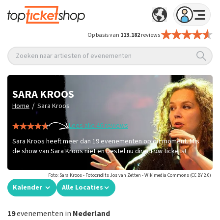
Op basis van
113.182
reviews
Zoeken naar artiesten of evenementen
SARA KROOS
/
Home
Sara Kroos
Lees alle 46 reviews
Sara Kroos heeft meer dan 19 evenementen op dit moment. Mis
de show van Sara Kroos niet en bestel nu direct uw tickets!
Foto: Sara Kroos - Fotocredits Jos van Zetten - Wikimedia Commons (CC BY 2.0)
Kalender
Alle Locaties
19
evenementen in
Nederland