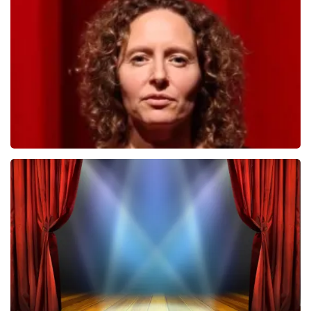
776
laatste 30 minuten
BESTEL NU
Esther van der Voort
694
laatste 30 minuten
BESTEL NU