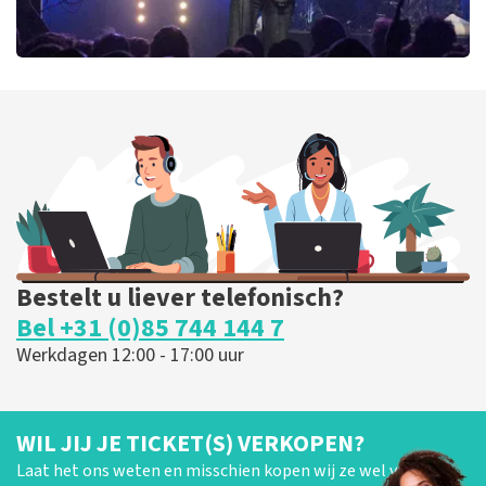
Blof
395
laatste 30 minuten
BESTEL NU
Bestelt u liever telefonisch?
Bel +31 (0)85 744 144 7
Werkdagen 12:00 - 17:00 uur
WIL JIJ JE TICKET(S) VERKOPEN?
Laat het ons weten en misschien kopen wij ze wel van je!