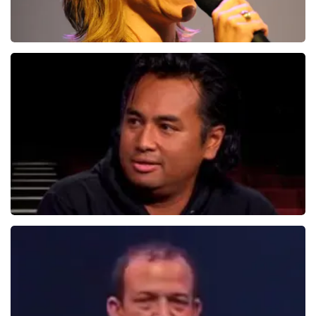
Claudia De Breij
587+
reviews
BEKIJKEN
Daniel Arends
876+
reviews
BEKIJKEN