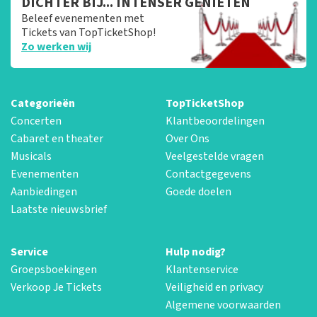
DICHTER BIJ... INTENSER GENIETEN
Beleef evenementen met
Tickets van TopTicketShop!
Zo werken wij
Categorieën
TopTicketShop
Concerten
Klantbeoordelingen
Cabaret en theater
Over Ons
Musicals
Veelgestelde vragen
Evenementen
Contactgegevens
Aanbiedingen
Goede doelen
Laatste nieuwsbrief
Service
Hulp nodig?
Groepsboekingen
Klantenservice
Verkoop Je Tickets
Veiligheid en privacy
Algemene voorwaarden