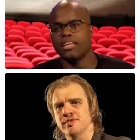
Hans Klok
314+
reviews
BEKIJKEN
Jandino Asporaat
499+
reviews
BEKIJKEN