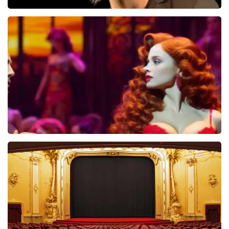
Jan Jaap Van Der Wal
49
reviews
BEKIJKEN
Pretty Woman
44
reviews
BEKIJKEN