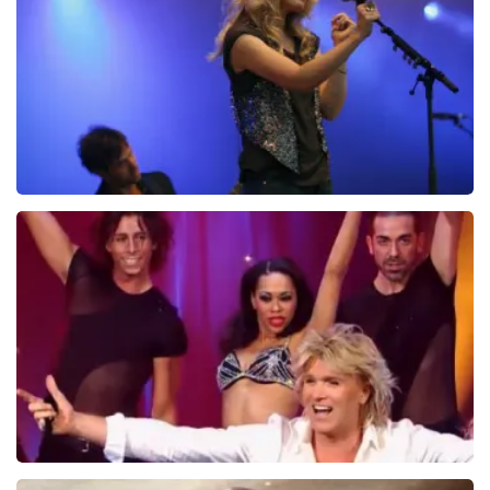
Ilse DeLange
274+
reviews
BEKIJKEN