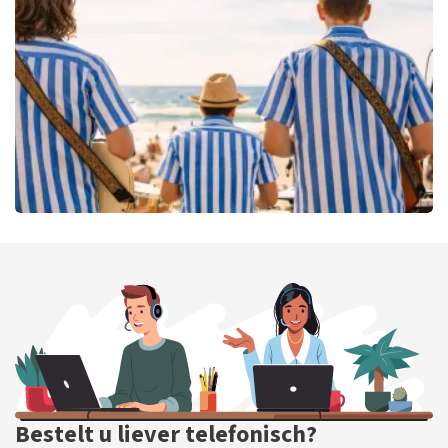
115
laatste 30 minuten
BESTEL NU
Beach Boys Best
106
laatste 30 minuten
BESTEL NU
Bestelt u liever telefonisch?