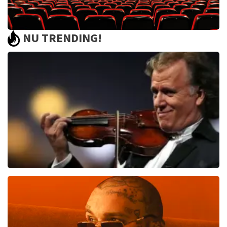
NU TRENDING!
Saturday Night Fever
60
reviews
BEKIJKEN
Andre Rieu
552
laatste 30 minuten
BESTEL NU