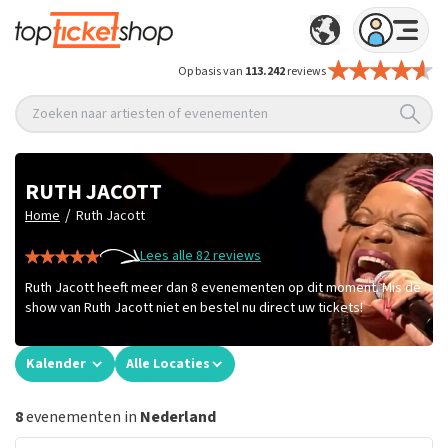
Op basis van
113.242
reviews
Zoeken naar artiesten of evenementen
RUTH JACOTT
/
Home
Ruth Jacott
Lees alle 82 reviews
Ruth Jacott heeft meer dan 8 evenementen op dit moment. Mis de
show van Ruth Jacott niet en bestel nu direct uw tickets!
Kalender
Alle Locaties
8
evenementen in
Nederland