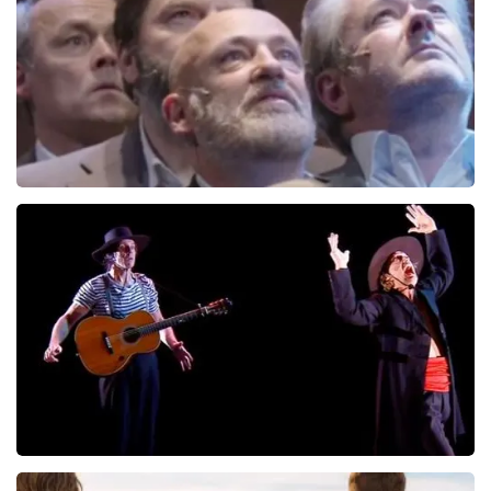
BESTEL NU
De Verleiders
136
laatste 30 minuten
BESTEL NU
Ashton Brothers