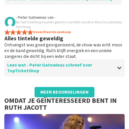
Beoordeling van - Carla Piket over
TopTicketShop
- Peter Gatowinas
van
-
Bij TopTicketShop kaarten gekocht voor Ruth Jacott in Afas Circustheater,
Toptickets in een woord Top
Den Haag
Ik heb keurig een bevestiging ontvangen van mijn
Geverifieerde aankoop
Alles tintelde geweldig
bestelde kaartjes. En de kaartjes zelf 2 weken voor t
concert ontvangen. In de bijbehorende mail werd goed
Ontvangst was goed georganiseerd, de show was echt mooi
uitgelegd wat ermee te dien: uitprinten en
en de band geweldig. Ruth blijft energiek en een unieke
meebrengen naar t concert. Er werd ook uitgelegd dat
zangeres die dicht bij een ieder staat.
er een andere naam op kon staan omdat t
Lees wat - Peter Gatowinas schreef over
doorverkochte kaarten zijn maar dat dit geen
TopTicketShop
problemen ging opleveren omdat de qr code uniek is
Beoordeling van - Peter Gatowinas over
TopTicketShop
MEER BEOORDELINGEN
Ik nlijf boeken
OMDAT JE GEÏNTERESSEERD BENT IN
Wat een goede organisatie is dit.
RUTH JACOTT