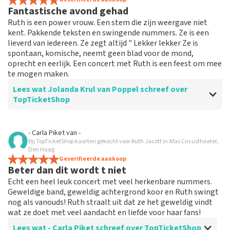
Fantastische avond gehad
Ruth is een power vrouw. Een stem die zijn weergave niet
kent. Pakkende teksten en swingende nummers. Ze is een
lieverd van iedereen. Ze zegt altijd " Lekker lekker Ze is
spontaan, komische, neemt geen blad voor de mond,
oprecht en eerlijk. Een concert met Ruth is een feest om mee
te mogen maken.
Lees wat Jolanda Krul van Poppel schreef over
TopTicketShop
Beoordeling van Jolanda Krul van Poppel over
- Carla Piket
van
-
TopTicketShop
Bij TopTicketShop kaarten gekocht voor Ruth Jacott in Afas Circustheater,
Den Haag
Ontzettende goede Ticketshop
Geverifieerde aankoop
Beter dan dit wordt t niet
Echt een heel leuk concert met veel herkenbare nummers.
Geweldige band, geweldig achtergrond koor en Ruth swingt
nog als vanouds! Ruth straalt uit dat ze het geweldig vindt
wat ze doet met veel aandacht en liefde voor haar fans!
Lees wat - Carla Piket schreef over TopTicketShop