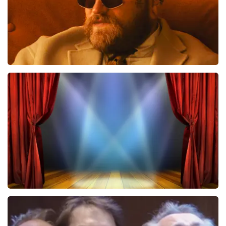
Teddy Swims
425
laatste 30 minuten
BESTEL NU
40 45 De Musical
221
laatste 30 minuten