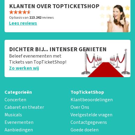
KLANTEN OVER TOPTICKETSHOP
Op basis van
113.242
reviews
Lees reviews
DICHTER BIJ... INTENSER GENIETEN
Beleef evenementen met
Tickets van TopTicketShop!
Zo werken wij
Categorieën
TopTicketShop
Concerten
Klantbeoordelingen
Cabaret en theater
Over Ons
Musicals
Veelgestelde vragen
Evenementen
Contactgegevens
Aanbiedingen
Goede doelen