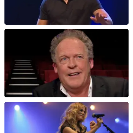
Rayen Panday
44
reviews
BEKIJKEN
Bert Visscher
1655+
reviews
BEKIJKEN