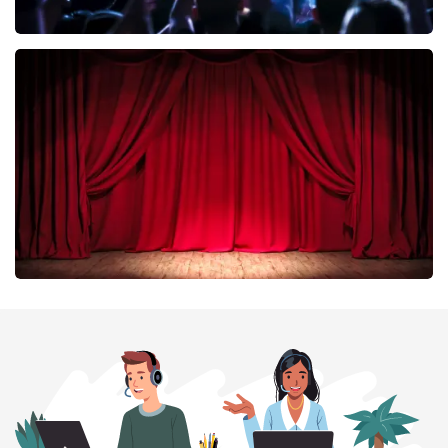
Megadeth
335
laatste 30 minuten
BESTEL NU
Job Knoester
299
laatste 30 minuten
BESTEL NU