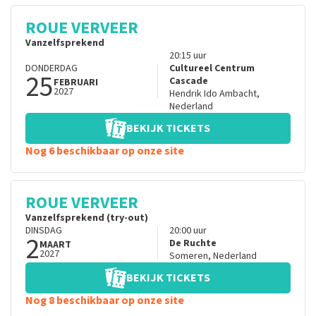
ROUE VERVEER
Vanzelfsprekend
20:15
uur
DONDERDAG
Cultureel Centrum
25
Cascade
FEBRUARI
2027
Hendrik Ido Ambacht
,
Nederland
BEKIJK TICKETS
Nog 6 beschikbaar op onze site
ROUE VERVEER
Vanzelfsprekend (try-out)
DINSDAG
20:00
uur
2
De Ruchte
MAART
2027
Someren
,
Nederland
BEKIJK TICKETS
Nog 8 beschikbaar op onze site