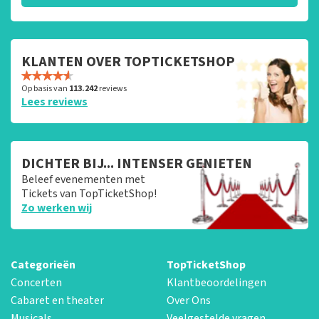
KLANTEN OVER TOPTICKETSHOP
Op basis van
113.242
reviews
Lees reviews
DICHTER BIJ... INTENSER GENIETEN
Beleef evenementen met
Tickets van TopTicketShop!
Zo werken wij
Categorieën
TopTicketShop
Concerten
Klantbeoordelingen
Cabaret en theater
Over Ons
Musicals
Veelgestelde vragen