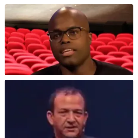
Jandino Asporaat
499+
reviews
BEKIJKEN