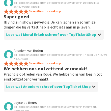
Bij TopTicketShop kaarten gekocht voor Roue Verveer in De Rijswijkse
Schouwburg, Rijswijk
Geverifieerde aankoop
Super goed
Ik vind zijn shows geweldig. Je kan lachen en sommige
dingen die hij vertelt heb je echt iets aan in je leven .
Lees wat Meral Erkek schreef over TopTicketShop
Beoordeling van Meral Erkek over
TopTicketShop
Anoniem
van
Roden
Bij TopTicketShop kaarten gekocht voor Roue Verveer in Theater De Nieuwe
Roue verveer geweldige show
Kolk, Assen
De show was super goed. Ik heb ervan genoten met een
Geverifieerde aankoop
We hebben ons ontzettend vermaakt!
vriend .
Prachtig optreden van Roué. We hebben ons van begin tot
eind ontzettend vermaakt.
Lees wat Anoniem schreef over TopTicketShop
Beoordeling van Anoniem over
TopTicketShop
Joyce de Beurs
Bij TopTicketShop kaarten gekocht voor Roue Verveer in Meervaart,
Makkelijk bestellen en duidelijke
Amsterdam