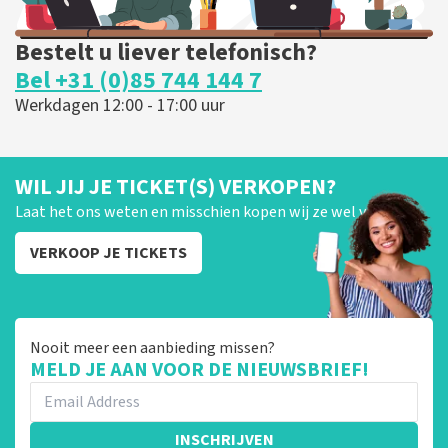
Bestelt u liever telefonisch?
Bel +31 (0)85 744 144 7
Werkdagen 12:00 - 17:00 uur
WIL JIJ JE TICKET(S) VERKOPEN?
Laat het ons weten en misschien kopen wij ze wel van je!
VERKOOP JE TICKETS
Nooit meer een aanbieding missen?
MELD JE AAN VOOR DE NIEUWSBRIEF!
INSCHRIJVEN