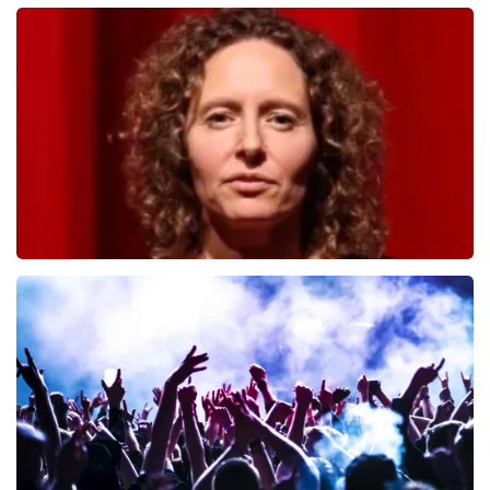
Andre Rieu
526
laatste 30 minuten
BESTEL NU
Esther van der Voort
392
laatste 30 minuten
BESTEL NU