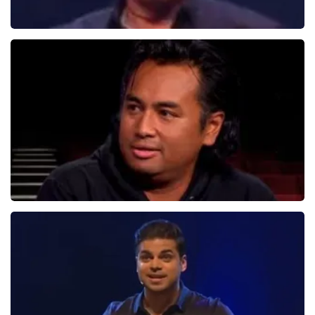
Najib Amhali
1099+
reviews
BEKIJKEN
Daniel Arends
878+
reviews
BEKIJKEN