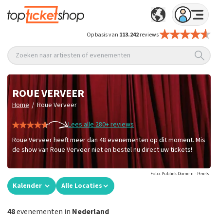
Op basis van
113.242
reviews
Zoeken naar artiesten of evenementen
ROUE VERVEER
/
Home
Roue Verveer
Lees alle 280+ reviews
Roue Verveer heeft meer dan 48 evenementen op dit moment. Mis
de show van Roue Verveer niet en bestel nu direct uw tickets!
Foto: Publiek Domein - Pexels
Kalender
Alle Locaties
48
evenementen in
Nederland