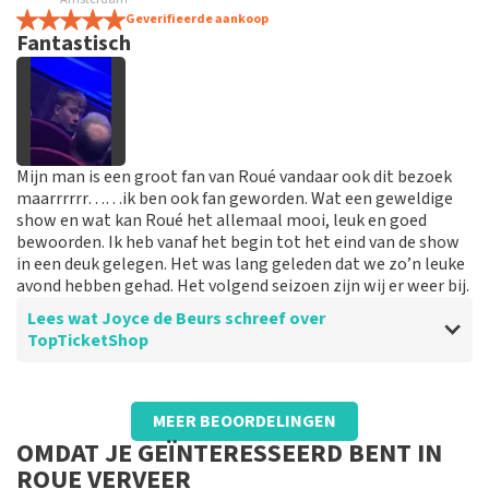
informatie
Geverifieerde aankoop
Fantastisch
Het bestellen van de tickets is gemakkelijk. De
informatie op de site is duidelijk.
Mijn man is een groot fan van Roué vandaar ook dit bezoek
maarrrrrr……ik ben ook fan geworden. Wat een geweldige
show en wat kan Roué het allemaal mooi, leuk en goed
bewoorden. Ik heb vanaf het begin tot het eind van de show
in een deuk gelegen. Het was lang geleden dat we zo’n leuke
avond hebben gehad. Het volgend seizoen zijn wij er weer bij.
Lees wat Joyce de Beurs schreef over
TopTicketShop
Beoordeling van Joyce de Beurs over
TopTicketShop
MEER BEOORDELINGEN
Goed
OMDAT JE GEÏNTERESSEERD BENT IN
ROUE VERVEER