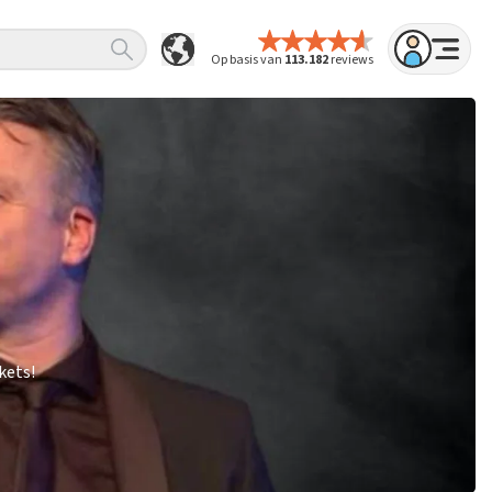
Op basis van
113.182
reviews
kets!