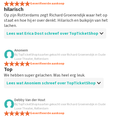
Geverifieerde aankoop
hilarisch
Op zijn Rotterdams zegt Richard Groenendijk waar het op
staat en hoe hij er over denkt. Hilarisch en buikpijn van het
lachen.
Lees wat Erica Dost schreef over TopTicketShop
Beoordeling van Erica Dost over
TopTicketShop
Anoniem
Bij TopTicketShop kaarten gekocht voor Richard Groenendijk in Oude
goede organisatie
Luxor Theater, Rotterdam
Geverifieerde aankoop
Top
We hebben super gelachen. Was heel erg leuk.
Lees wat Anoniem schreef over TopTicketShop
Beoordeling van Anoniem over
TopTicketShop
Debby Van der Hout
Bij TopTicketShop kaarten gekocht voor Richard Groenendijk in Oude
Super!
Luxor Theater, Rotterdam
Geverifieerde aankoop