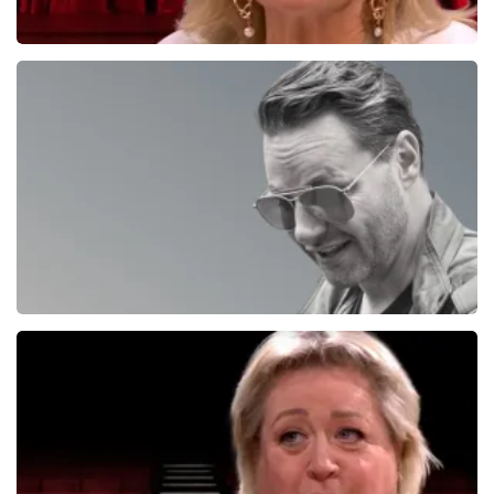
Tineke Schouten
1353+
reviews
BEKIJKEN
Fred Van Leer
195+
reviews
BEKIJKEN