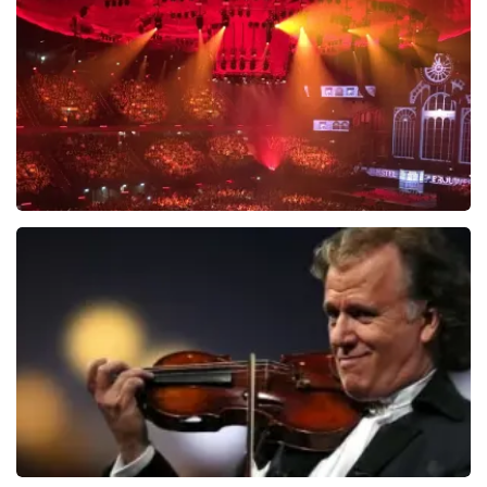
BEKIJKEN
Vrienden Van Amstel Live
1626
laatste 30 minuten
BESTEL NU