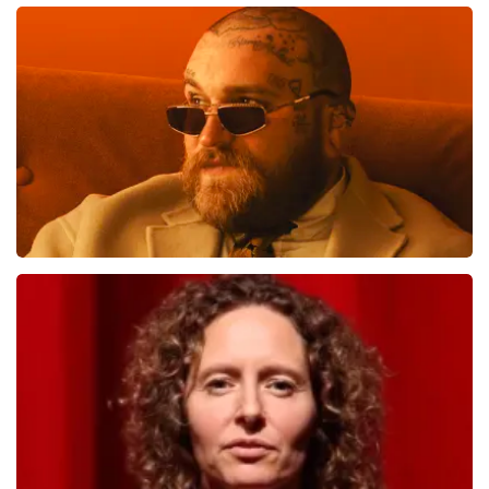
Andre Rieu
1138
laatste 30 minuten
BESTEL NU
Teddy Swims
817
laatste 30 minuten
BESTEL NU