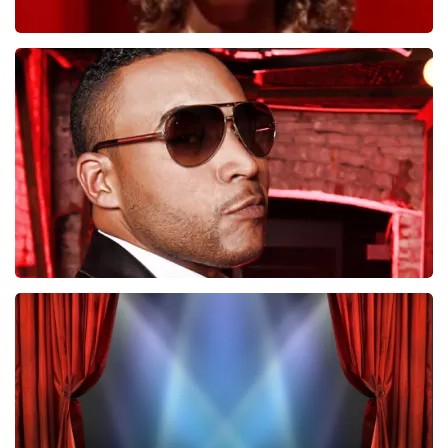
Esther van der Voort
546
laatste 30 minuten
BESTEL NU
Don Omar
422
laatste 30 minuten
BESTEL NU