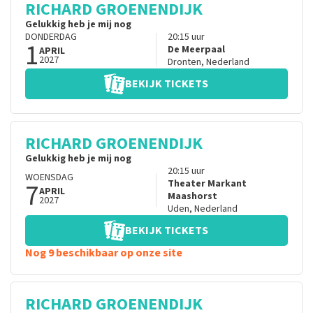
RICHARD GROENENDIJK
Gelukkig heb je mij nog
DONDERDAG
20:15
uur
1
De Meerpaal
APRIL
2027
Dronten
,
Nederland
BEKIJK TICKETS
RICHARD GROENENDIJK
Gelukkig heb je mij nog
20:15
uur
WOENSDAG
7
Theater Markant
APRIL
Maashorst
2027
Uden
,
Nederland
BEKIJK TICKETS
Nog 9 beschikbaar op onze site
RICHARD GROENENDIJK