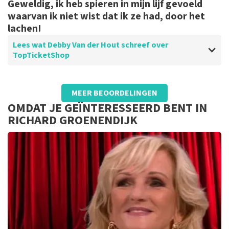
Geweldig, ik heb spieren in mijn lijf gevoeld
waarvan ik niet wist dat ik ze had, door het
lachen!
Lees wat Debby Van der Hout schreef over
TopTicketShop
Beoordeling van Debby Van der Hout over
TopTicketShop
MEER BEOORDELINGEN
Top
OMDAT JE GEÏNTERESSEERD BENT IN
RICHARD GROENENDIJK