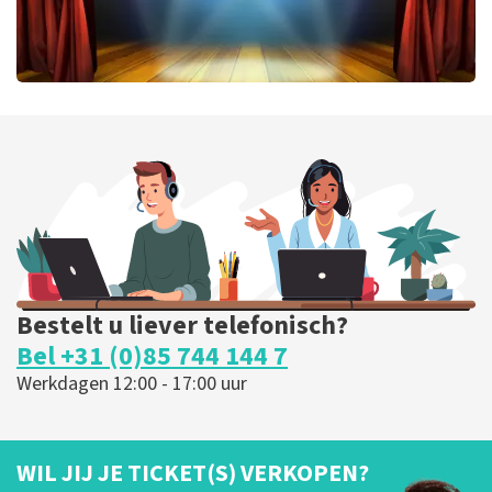
40 45 De Musical
331
laatste 30 minuten
BESTEL NU
Bestelt u liever telefonisch?
Bel +31 (0)85 744 144 7
Werkdagen 12:00 - 17:00 uur
WIL JIJ JE TICKET(S) VERKOPEN?