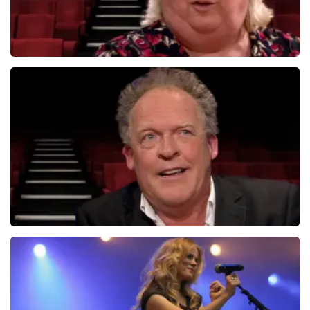
Christel De Laat
1153+
reviews
BEKIJKEN
Bert Visscher
1655+
reviews
BEKIJKEN