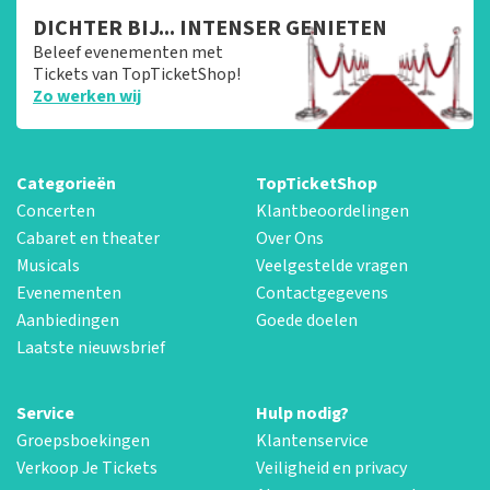
DICHTER BIJ... INTENSER GENIETEN
Beleef evenementen met
Tickets van TopTicketShop!
Zo werken wij
Categorieën
TopTicketShop
Concerten
Klantbeoordelingen
Cabaret en theater
Over Ons
Musicals
Veelgestelde vragen
Evenementen
Contactgegevens
Aanbiedingen
Goede doelen
Laatste nieuwsbrief
Service
Hulp nodig?
Groepsboekingen
Klantenservice
Verkoop Je Tickets
Veiligheid en privacy