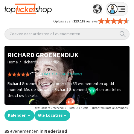
Op basis van
113.182
reviews
Zoeken naar artiesten of evenementen
RICHARD GROENENDIJK
/
Home
Richard Groenendijk
Lees alle 834+ reviews
Richard Groenendijk heeft meer dan 35 evenementen op dit
moment. Mis de show van Richard Groenendijk niet en bestel nu
direct uw tickets!
Foto: Richard Groenendijk – Foto: Dik Nicolai – (Bron: Wikimedia Commons)
Kalender
Alle Locaties
35
evenementen in
Nederland