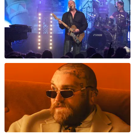
BEKIJKEN
Blof
700
laatste 30 minuten
BESTEL NU