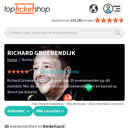
Op basis van
113.242
reviews
Zoeken naar artiesten of evenementen
RICHARD GROENENDIJK
/
Home
Richard Groenendijk
Lees alle 834+ reviews
Richard Groenendijk heeft meer dan 35 evenementen op dit
moment. Mis de show van Richard Groenendijk niet en bestel nu
direct uw tickets!
Foto: Richard Groenendijk – Foto: Dik Nicolai – (Bron: Wikimedia Commons)
Kalender
Alle Locaties
35
evenementen in
Nederland