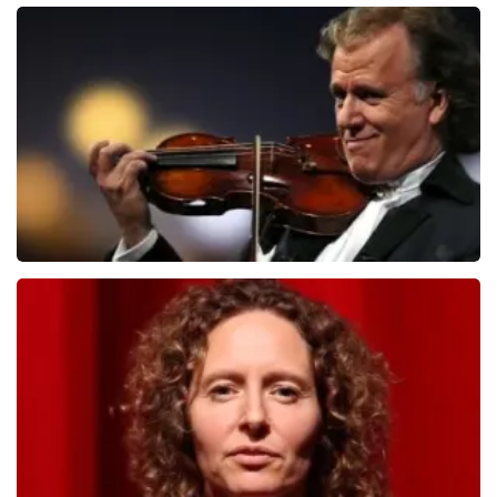
Teddy Swims
551
laatste 30 minuten
BESTEL NU
Andre Rieu
526
laatste 30 minuten
BESTEL NU