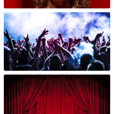
Esther van der Voort
392
laatste 30 minuten
BESTEL NU
Megadeth
335
laatste 30 minuten
BESTEL NU