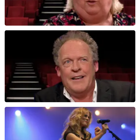
Christel De Laat
1154+
reviews
BEKIJKEN
Bert Visscher
1655+
reviews
BEKIJKEN