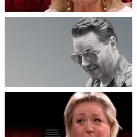
Tineke Schouten
1353+
reviews
BEKIJKEN
Fred Van Leer
195+
reviews
BEKIJKEN