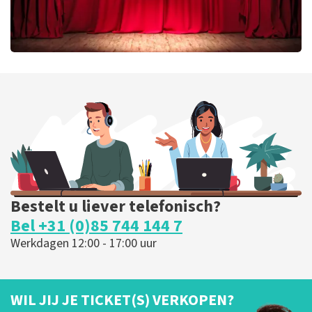
Job Knoester
299
laatste 30 minuten
BESTEL NU
Bestelt u liever telefonisch?
Bel +31 (0)85 744 144 7
Werkdagen 12:00 - 17:00 uur
WIL JIJ JE TICKET(S) VERKOPEN?