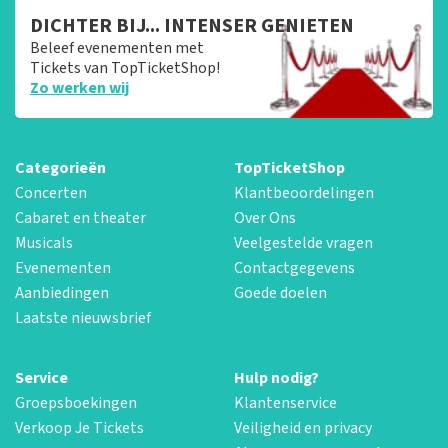
DICHTER BIJ... INTENSER GENIETEN
Beleef evenementen met
Tickets van TopTicketShop!
Zo werken wij
Categorieën
TopTicketShop
Concerten
Klantbeoordelingen
Cabaret en theater
Over Ons
Musicals
Veelgestelde vragen
Evenementen
Contactgegevens
Aanbiedingen
Goede doelen
Laatste nieuwsbrief
Service
Hulp nodig?
Groepsboekingen
Klantenservice
Verkoop Je Tickets
Veiligheid en privacy