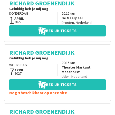
RICHARD GROENENDIJK
Gelukkig heb je mij nog
DONDERDAG
20:15
uur
1
De Meerpaal
APRIL
2027
Dronten
,
Nederland
BEKIJK TICKETS
RICHARD GROENENDIJK
Gelukkig heb je mij nog
20:15
uur
WOENSDAG
7
Theater Markant
APRIL
Maashorst
2027
Uden
,
Nederland
BEKIJK TICKETS
Nog 9 beschikbaar op onze site
RICHARD GROENENDIJK