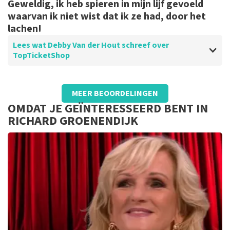
Geweldig, ik heb spieren in mijn lijf gevoeld
waarvan ik niet wist dat ik ze had, door het
lachen!
Lees wat Debby Van der Hout schreef over
TopTicketShop
Beoordeling van Debby Van der Hout over
TopTicketShop
MEER BEOORDELINGEN
Top
OMDAT JE GEÏNTERESSEERD BENT IN
RICHARD GROENENDIJK