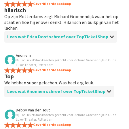
Geverifieerde aankoop
hilarisch
Op zijn Rotterdams zegt Richard Groenendijk waar het op
staat en hoe hij er over denkt. Hilarisch en buikpijn van het
lachen.
Lees wat Erica Dost schreef over TopTicketShop
Beoordeling van Erica Dost over
TopTicketShop
Anoniem
Bij TopTicketShop kaarten gekocht voor Richard Groenendijk in Oude
goede organisatie
Luxor Theater, Rotterdam
Geverifieerde aankoop
Top
We hebben super gelachen. Was heel erg leuk.
Lees wat Anoniem schreef over TopTicketShop
Beoordeling van Anoniem over
TopTicketShop
Debby Van der Hout
Bij TopTicketShop kaarten gekocht voor Richard Groenendijk in Oude
Super!
Luxor Theater, Rotterdam
Geverifieerde aankoop