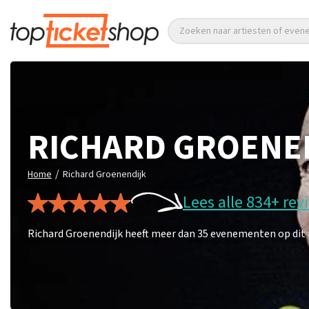
Zoeken naar artiesten of eve
RICHARD GROENE
/
Home
Richard Groenendijk
Lees alle 834+ rev
Richard Groenendijk heeft meer dan 35 evenementen op dit m