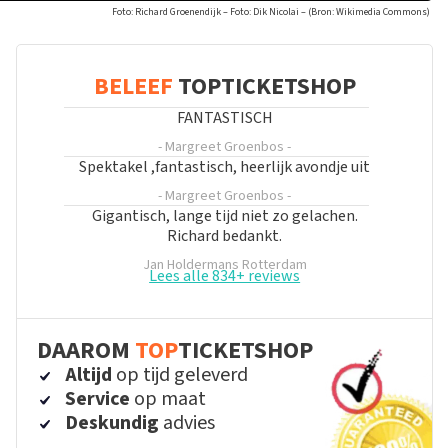
Foto: Richard Groenendijk – Foto: Dik Nicolai – (Bron: Wikimedia Commons)
BELEEF
TOPTICKETSHOP
FANTASTISCH
- Margreet Groenbos
-
Spektakel ,fantastisch, heerlijk avondje uit
- Margreet Groenbos
-
Gigantisch, lange tijd niet zo gelachen.
Richard bedankt.
Jan Holdermans
Rotterdam
Lees alle 834+ reviews
DAAROM
TOP
TICKETSHOP
Altijd
op tijd geleverd
Service
op maat
Deskundig
advies