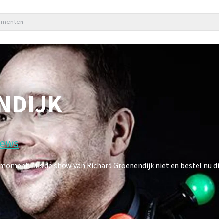
nementen
NDIJK
iews
oment. Mis de show van Richard Groenendijk niet en bestel nu di