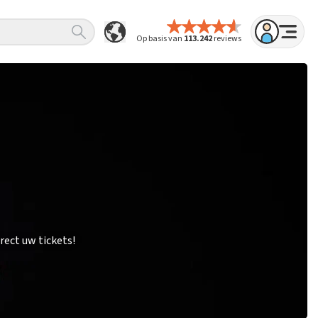
Op basis van
113.242
reviews
rect uw tickets!