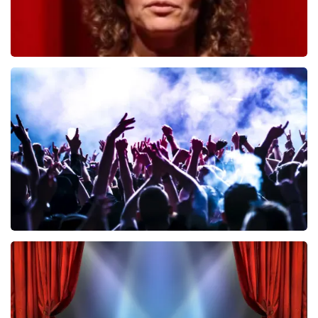
Esther van der Voort
446
laatste 30 minuten
BESTEL NU
Megadeth
383
laatste 30 minuten
BESTEL NU