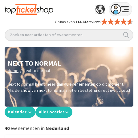
Op basis van
113.242
reviews
Zoeken naar artiesten of evenementen
NEXT TO NORMAL
/
Home
next to normal
next to normal heeft meer dan 40 evenementen op dit moment.
Mis de show van next to normal niet en bestel nu direct uw tickets!
Kalender
Alle Locaties
40
evenementen in
Nederland