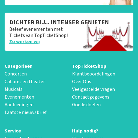
DICHTER BIJ... INTENSER GENIETEN
Beleef evenementen met
Tickets van TopTicketShop!
Zo werken wij
Categorieën
TopTicketShop
Concerten
Klantbeoordelingen
Cabaret en theater
Over Ons
Musicals
Veelgestelde vragen
Evenementen
Contactgegevens
Aanbiedingen
Goede doelen
Laatste nieuwsbrief
Service
Hulp nodig?