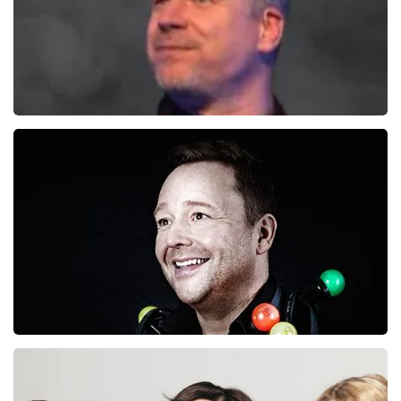
Rob Scheepers
222+
reviews
BEKIJKEN
Richard Groenendijk
834+
reviews