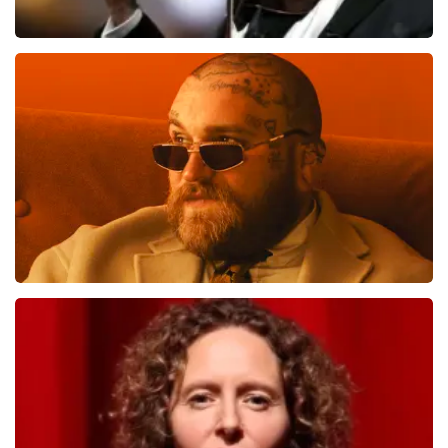
Andre Rieu
637
laatste 30 minuten
BESTEL NU
Teddy Swims
633
laatste 30 minuten
BESTEL NU