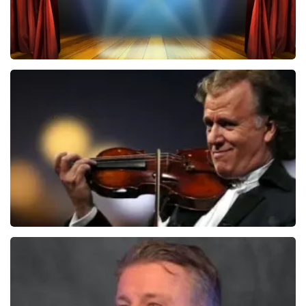
40 45 De Musical
2588+
reviews
BEKIJKEN
Andre Rieu
5618+
reviews
BEKIJKEN