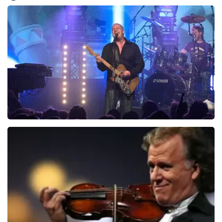
1154+
reviews
BEKIJKEN
Blof
818
laatste 30 minuten
BESTEL NU