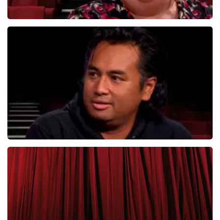
Christel De Laat
1154+
reviews
BEKIJKEN
Daniel Arends
878+
reviews
BEKIJKEN