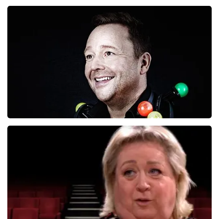
Richard Groenendijk
834+
reviews
BEKIJKEN