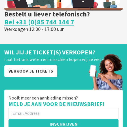
Bestelt u liever telefonisch?
Bel +31 (0)85 744 144 7
Werkdagen 12:00 - 17:00 uur
WIL JIJ JE TICKET(S) VERKOPEN?
Laat het ons weten en misschien kopen wij ze wel van je!
VERKOOP JE TICKETS
Nooit meer een aanbieding missen?
MELD JE AAN VOOR DE NIEUWSBRIEF!
INSCHRIJVEN