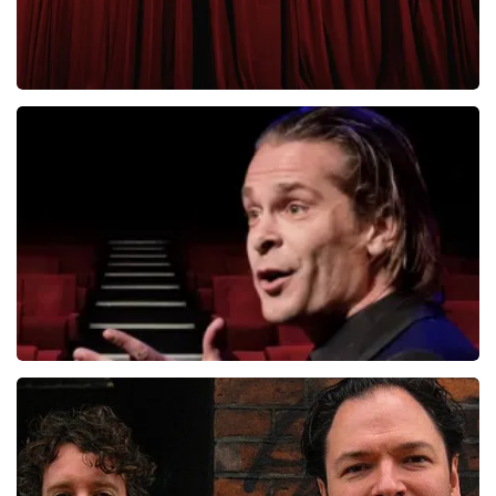
Roue Verveer
280+
reviews
BEKIJKEN
Hans Teeuwen
276+
reviews
BEKIJKEN