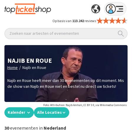
Op basis van
113.242
reviews
Zoeken naar artiesten of evenementen
NAJIB EN ROUE
/
Home
Najib en Roue
Najib en Roue heeft meer dan 30 evenementen op dit moment. Mis
de show van Najib en Roue niet en bestel nu direct uw tickets!
Foto: Attribution: Najib Amhali, CC BY 3.0, via Wikimedia Commons
Kalender
Alle Locaties
30
evenementen in
Nederland