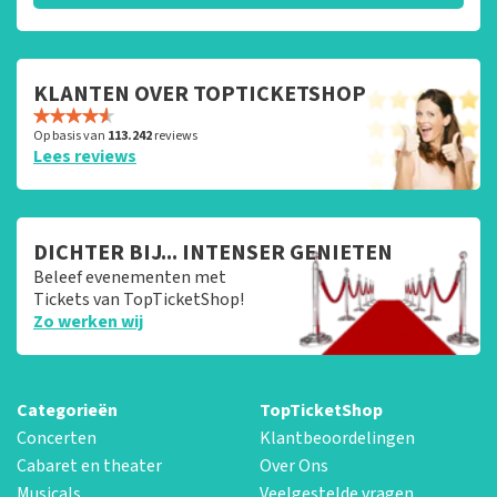
KLANTEN OVER TOPTICKETSHOP
Op basis van
113.242
reviews
Lees reviews
DICHTER BIJ... INTENSER GENIETEN
Beleef evenementen met
Tickets van TopTicketShop!
Zo werken wij
Categorieën
TopTicketShop
Concerten
Klantbeoordelingen
Cabaret en theater
Over Ons
Musicals
Veelgestelde vragen