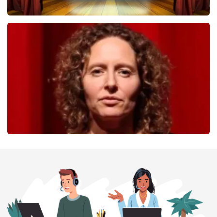
40 45 De Musical
236
laatste 30 minuten
BESTEL NU
Esther van der Voort
227
laatste 30 minuten
BESTEL NU