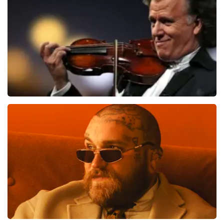
831
laatste 30 minuten
BESTEL NU
Andre Rieu
533
laatste 30 minuten
BESTEL NU