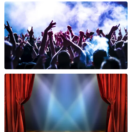
Teddy Swims
469
laatste 30 minuten
BESTEL NU
Megadeth
328
laatste 30 minuten
BESTEL NU