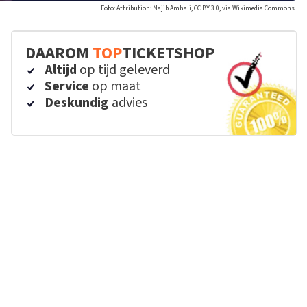
Foto: Attribution: Najib Amhali, CC BY 3.0, via Wikimedia Commons
DAAROM
TOP
TICKETSHOP
Altijd
op tijd geleverd
Service
op maat
Deskundig
advies