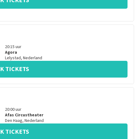
K TICKETS
20:15
uur
Agora
Lelystad
,
Nederland
K TICKETS
20:00
uur
Afas Circustheater
Den Haag
,
Nederland
K TICKETS