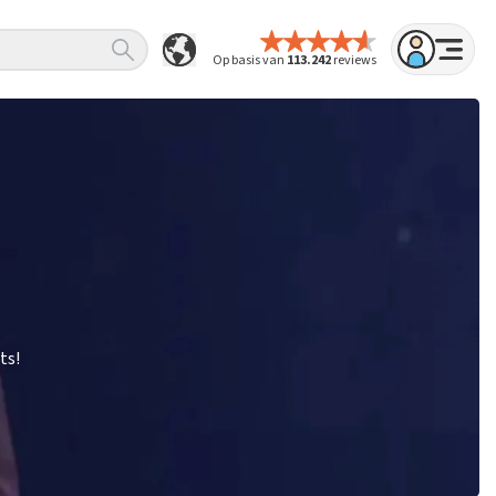
Op basis van
113.242
reviews
ts!