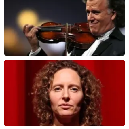
510
laatste 30 minuten
BESTEL NU
Andre Rieu
503
laatste 30 minuten
BESTEL NU