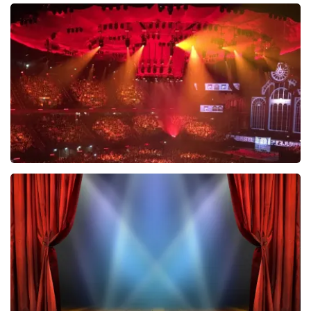
Esther van der Voort
488
laatste 30 minuten
BESTEL NU
Vrienden Van Amstel Live
423
laatste 30 minuten
BESTEL NU