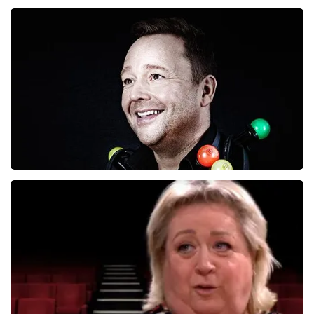
Richard Groenendijk
834+
reviews
BEKIJKEN