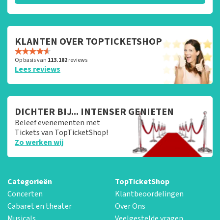
KLANTEN OVER TOPTICKETSHOP
Op basis van
113.182
reviews
Lees reviews
DICHTER BIJ... INTENSER GENIETEN
Beleef evenementen met
Tickets van TopTicketShop!
Zo werken wij
Categorieën
TopTicketShop
Concerten
Klantbeoordelingen
Cabaret en theater
Over Ons
Musicals
Veelgestelde vragen