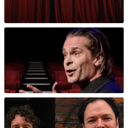
Roue Verveer
280+
reviews
BEKIJKEN
Hans Teeuwen
276+
reviews
BEKIJKEN