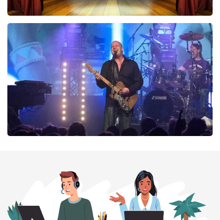
40 45 De Musical
290
laatste 30 minuten
BESTEL NU
Blof
255
laatste 30 minuten
BESTEL NU