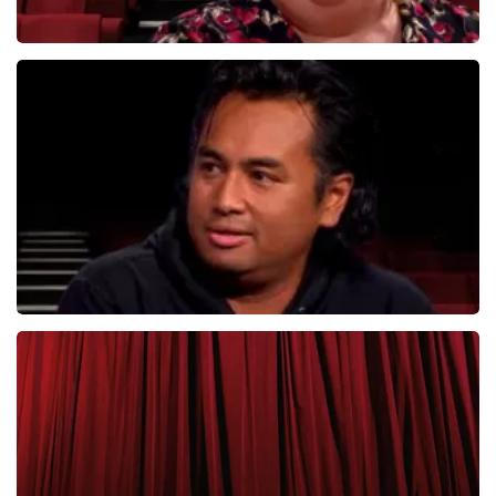
Christel De Laat
1153+
reviews
BEKIJKEN
Daniel Arends
876+
reviews
BEKIJKEN