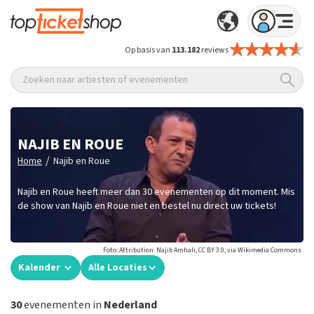
Op basis van
113.182
reviews
Zoeken naar artiesten of evenementen
NAJIB EN ROUE
/
Home
Najib en Roue
Najib en Roue heeft meer dan 30 evenementen op dit moment. Mis
de show van Najib en Roue niet en bestel nu direct uw tickets!
Foto: Attribution: Najib Amhali, CC BY 3.0, via Wikimedia Commons
Kalender
Alle Locaties
30
evenementen in
Nederland