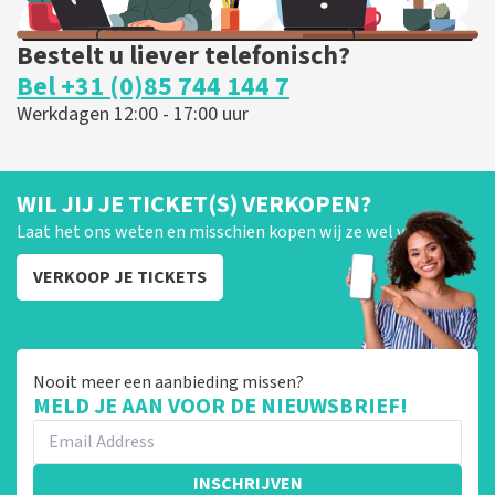
Bestelt u liever telefonisch?
Bel +31 (0)85 744 144 7
Werkdagen 12:00 - 17:00 uur
WIL JIJ JE TICKET(S) VERKOPEN?
Laat het ons weten en misschien kopen wij ze wel van je!
VERKOOP JE TICKETS
Nooit meer een aanbieding missen?
MELD JE AAN VOOR DE NIEUWSBRIEF!
INSCHRIJVEN