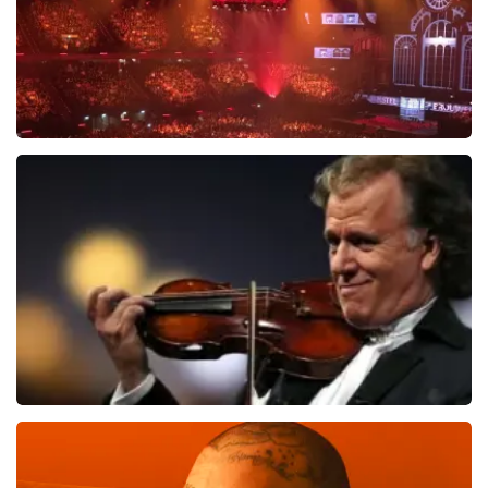
Vrienden Van Amstel Live
1635
laatste 30 minuten
BESTEL NU
Andre Rieu
1276
laatste 30 minuten