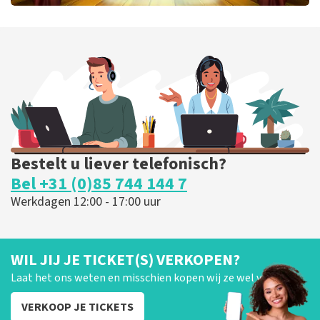
40 45 De Musical
424
laatste 30 minuten
BESTEL NU
Bestelt u liever telefonisch?
Bel +31 (0)85 744 144 7
Werkdagen 12:00 - 17:00 uur
WIL JIJ JE TICKET(S) VERKOPEN?
Laat het ons weten en misschien kopen wij ze wel van je!
VERKOOP JE TICKETS