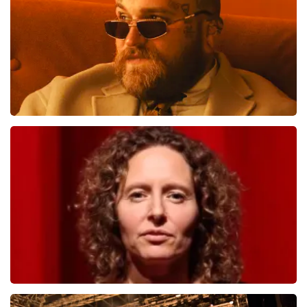
BESTEL NU
Teddy Swims
998
laatste 30 minuten
BESTEL NU
Esther van der Voort