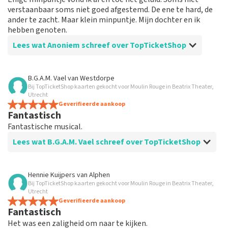
verstaanbaar soms niet goed afgestemd. De ene te hard, de
ander te zacht. Maar klein minpuntje. Mijn dochter en ik
hebben genoten.
Lees wat Anoniem schreef over TopTicketShop
Beoordeling van Anoniem over
TopTicketShop
B.G.A.M. Vael
van
Westdorpe
Bij TopTicketShop kaarten gekocht voor Moulin Rouge in Beatrix Theater,
Een show die je gezien moet hebben
Utrecht
Snelle service, tickets op tijd, iets duurder dan de
Geverifieerde aankoop
Fantastisch
originele tickets.
Fantastische musical.
Lees wat B.G.A.M. Vael schreef over TopTicketShop
Beoordeling van B.G.A.M. Vael over
TopTicketShop
Hennie Kuijpers
van
Alphen
Bij TopTicketShop kaarten gekocht voor Moulin Rouge in Beatrix Theater,
Erg dure kaarten
Utrecht
Bestellen gaat vrij eenvoudig maar de kaarten zijn
Geverifieerde aankoop
Fantastisch
schandalig duur. Kater prijzen bij andere aanbieders
gezien voor de helft van de prijs bij Topticketshop.
Het was een zaligheid om naar te kijken.