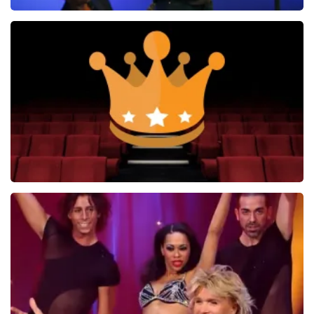
Ilse DeLange
274+
reviews
BEKIJKEN
Soldaat van Oranje
6648+
reviews
BEKIJKEN