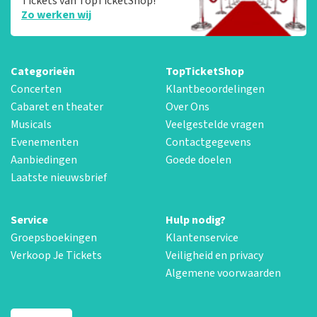
Tickets van TopTicketShop!
Zo werken wij
Categorieën
TopTicketShop
Concerten
Klantbeoordelingen
Cabaret en theater
Over Ons
Musicals
Veelgestelde vragen
Evenementen
Contactgegevens
Aanbiedingen
Goede doelen
Laatste nieuwsbrief
Service
Hulp nodig?
Groepsboekingen
Klantenservice
Verkoop Je Tickets
Veiligheid en privacy
Algemene voorwaarden