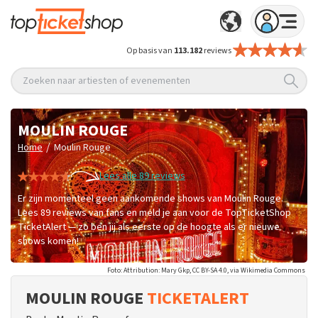
Op basis van
113.182
reviews
Zoeken naar artiesten of evenementen
MOULIN ROUGE
/
Home
Moulin Rouge
Lees alle 89 reviews
Er zijn momenteel geen aankomende shows van Moulin Rouge.
Lees 89 reviews van fans en meld je aan voor de TopTicketShop
TicketAlert — zo ben jij als eerste op de hoogte als er nieuwe
shows komen!
Foto: Attribution: Mary Gkp, CC BY-SA 4.0, via Wikimedia Commons
MOULIN ROUGE
TICKETALERT