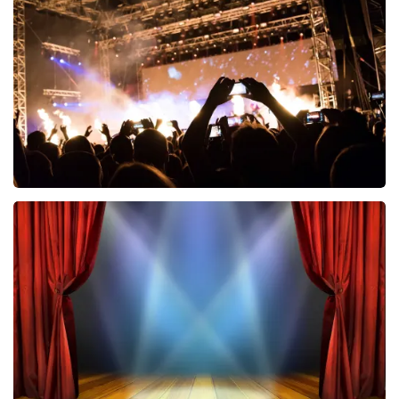
690
laatste 30 minuten
BESTEL NU
Don Omar
464
laatste 30 minuten
BESTEL NU