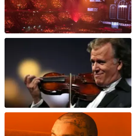
Vrienden Van Amstel Live
1635
laatste 30 minuten
BESTEL NU
Andre Rieu
1276
laatste 30 minuten