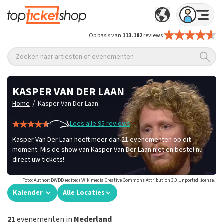
Op basis van
113.182
reviews
Zoeken naar artiesten of evenementen
KASPER VAN DER LAAN
/
Home
Kasper Van Der Laan
Lees alle 95 reviews
Kasper Van Der Laan heeft meer dan 21 evenementen op dit
moment. Mis de show van Kasper Van Der Laan niet en bestel nu
direct uw tickets!
Foto: Author: DWDD (edited) Wikimedia Creative Commons Attribution 3.0 Unported license.
Kalender
Alle Locaties
21
evenementen in
Nederland