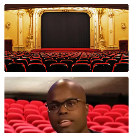
Hans Klok
314+
reviews
BEKIJKEN
Saturday Night Fever
60
reviews
BEKIJKEN