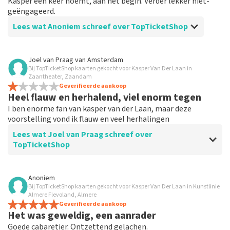
Kasper één keer noemt, aan het begin. Verder lekker niet-
geëngageerd.
Lees wat Anoniem schreef over TopTicketShop
Beoordeling van Anoniem over
TopTicketShop
Joel van Praag
van
Amsterdam
Bij TopTicketShop kaarten gekocht voor Kasper Van Der Laan in
Helemaal prima
Zaantheater, Zaandam
Helemaal prima. Ging soepel, niets op aan te merken
Geverifieerde aankoop
Heel flauw en herhalend, viel enorm tegen
hoor
I ben enorme fan van kasper van der Laan, maar deze
voorstelling vond ik flauw en veel herhalingen
Lees wat Joel van Praag schreef over
TopTicketShop
Beoordeling van Joel van Praag over
TopTicketShop
Anoniem
Bij TopTicketShop kaarten gekocht voor Kasper Van Der Laan in Kunstlinie
kost wat extra maar alles goed geregeld
Almere Flevoland, Almere
Geverifieerde aankoop
Het was geweldig, een aanrader
Goede cabaretier. Ontzettend gelachen.