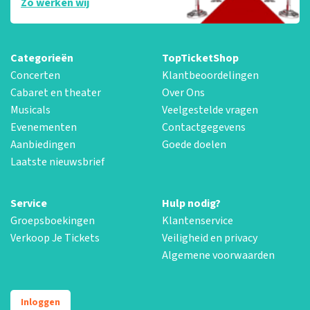
Zo werken wij
Categorieën
TopTicketShop
Concerten
Klantbeoordelingen
Cabaret en theater
Over Ons
Musicals
Veelgestelde vragen
Evenementen
Contactgegevens
Aanbiedingen
Goede doelen
Laatste nieuwsbrief
Service
Hulp nodig?
Groepsboekingen
Klantenservice
Verkoop Je Tickets
Veiligheid en privacy
Algemene voorwaarden
Inloggen