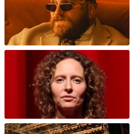
BESTEL NU
Teddy Swims
998
laatste 30 minuten
BESTEL NU
Esther van der Voort