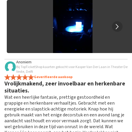
grof taalgebruik en/of onwaarheden worden niet geplaatst.
Het kan enkele weken duren voordat een review wordt
geplaatst.
Anoniem
Bij TopTicketShop kaarten gekocht voor Kasper Van Der Laan in Theater De
Veste, Delft
Geverifieerde aankoop
Vrolijkmakend, zeer invoelbaar en herkenbare
situaties.
Wat een heerlijke fantasie, prettige gestoordheid en
grappige en herkenbare verhaaltjes. Gebracht met een
energieke en slapstick-achtige motoriek. Knap hoe hij
gebruik maakt van het enige decorstuk en een avond lang je
aandacht vasthoudt en voor vermaak zorgt. Dat kunnen we
wel gebruiken in deze tijd van onrust in de wereld. Wat