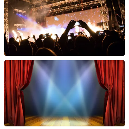
690
laatste 30 minuten
BESTEL NU
Don Omar
464
laatste 30 minuten
BESTEL NU