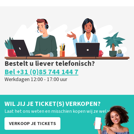
40 45 De Musical
424
laatste 30 minuten
BESTEL NU
Bestelt u liever telefonisch?
Bel +31 (0)85 744 144 7
Werkdagen 12:00 - 17:00 uur
WIL JIJ JE TICKET(S) VERKOPEN?
Laat het ons weten en misschien kopen wij ze wel van je!
VERKOOP JE TICKETS