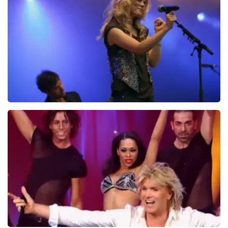
wederverkoper zijn erg duidelijk op de website. Onder
876+
reviews
andere met de volgende zin bovenaan de pagina waar
BEKIJKEN
de klant op landt: De prijzen van wederverkooptickets
kunnen hoger zijn dan de nominale waarde. Ook
noemen wij de originele waarde bij onze prijs en ook
nog eens in de winkelwagen. Het is dus niet te missen.
En verder verwijzen wij ook nog door naar het originele
verkooppunt. Meer kunnen wij niet doen. Wij hopen dat
u ondanks de hogere prijs toch een fantastische avond
heeft gehad. Met vriendelijke groeten, Joost
Topticketshop
Ilse DeLange
274+
reviews
BEKIJKEN