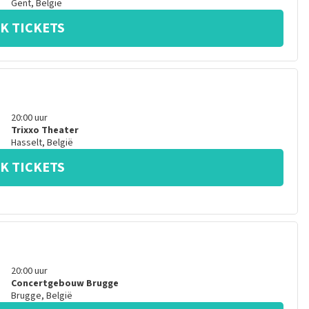
Gent
,
België
K TICKETS
20:00
uur
Trixxo Theater
Hasselt
,
België
K TICKETS
20:00
uur
Concertgebouw Brugge
Brugge
,
België