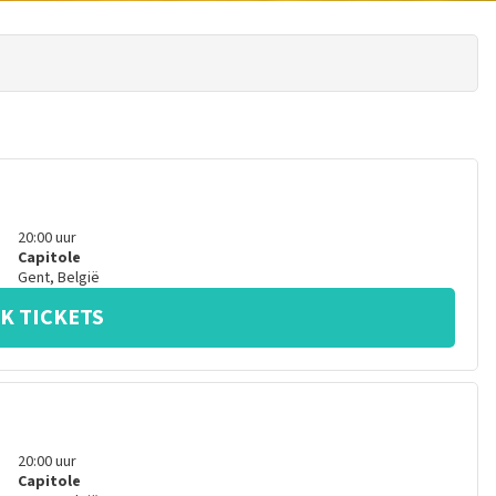
20:00
uur
Capitole
Gent
,
België
K TICKETS
20:00
uur
Capitole