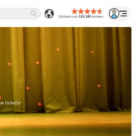
Op basis van
113.242
reviews
w tickets!