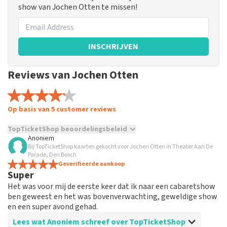
show van Jochen Otten te missen!
INSCHRIJVEN
Reviews van Jochen Otten
Op basis van 5 customer reviews
TopTicketShop beoordelingsbeleid
Anoniem
Bij TopTicketShop kaarten gekocht voor Jochen Otten in Theater Aan De
TopTicketShop verzamelt reviews van echte klanten. Het is
Parade, Den Bosch
niet mogelijk om een review achter te laten als je geen
Geverifieerde aankoop
tickets hebt aangeschaft bij TopTicketShop. Reviews met
Super
grof taalgebruik en/of onwaarheden worden niet geplaatst.
Het was voor mij de eerste keer dat ik naar een cabaretshow
Het kan enkele weken duren voordat een review wordt
ben geweest en het was bovenverwachting, geweldige show
geplaatst.
en een super avond gehad.
Lees wat Anoniem schreef over TopTicketShop