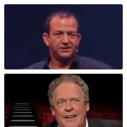
Henry Van Loon
167+
reviews
BEKIJKEN
Najib Amhali
1099+
reviews
BEKIJKEN