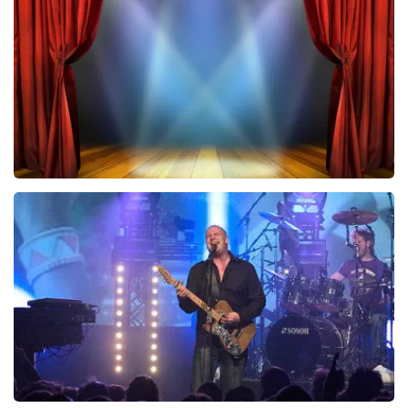
423
laatste 30 minuten
BESTEL NU
40 45 De Musical
290
laatste 30 minuten
BESTEL NU