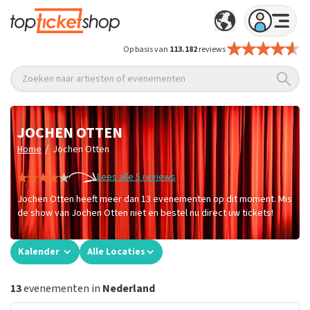
Op basis van
113.182
reviews
Zoeken naar artiesten of evenementen
JOCHEN OTTEN
/
Home
Jochen Otten
Lees alle 5 reviews
Jochen Otten heeft meer dan 13 evenementen op dit moment. Mis
de show van Jochen Otten niet en bestel nu direct uw tickets!
Kalender
Alle Locaties
13
evenementen in
Nederland