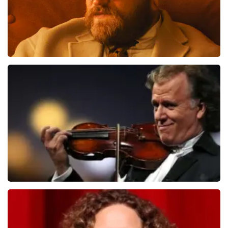
Teddy Swims
510
laatste 30 minuten
BESTEL NU
Andre Rieu
503
laatste 30 minuten