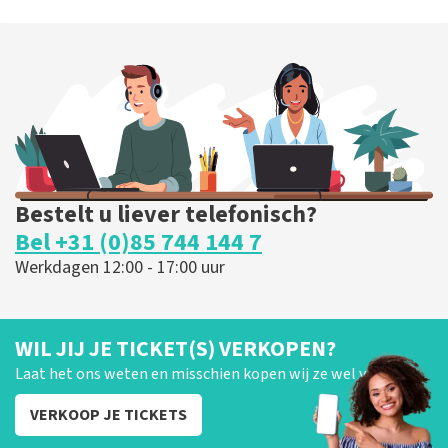
Blof
255
laatste 30 minuten
BESTEL NU
Bestelt u liever telefonisch?
Bel +31 (0)85 744 144 7
Werkdagen 12:00 - 17:00 uur
WIL JIJ JE TICKET(S) VERKOPEN?
Laat het ons weten en misschien kopen wij ze wel van je!
VERKOOP JE TICKETS