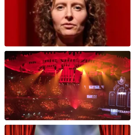
BESTEL NU
Esther van der Voort
488
laatste 30 minuten
BESTEL NU
Vrienden Van Amstel Live