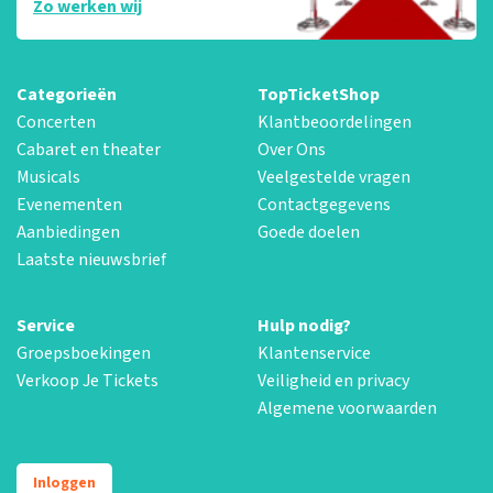
Zo werken wij
Categorieën
TopTicketShop
Concerten
Klantbeoordelingen
Cabaret en theater
Over Ons
Musicals
Veelgestelde vragen
Evenementen
Contactgegevens
Aanbiedingen
Goede doelen
Laatste nieuwsbrief
Service
Hulp nodig?
Groepsboekingen
Klantenservice
Verkoop Je Tickets
Veiligheid en privacy
Algemene voorwaarden
Inloggen