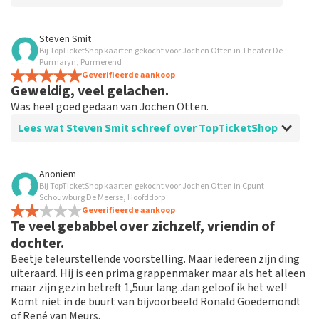
Beoordeling van Anoniem over
TopTicketShop
Steven Smit
Bij TopTicketShop kaarten gekocht voor Jochen Otten in Theater De
Goed
Purmaryn, Purmerend
Simpel en snel geregeld.
Geverifieerde aankoop
Geweldig, veel gelachen.
Was heel goed gedaan van Jochen Otten.
Lees wat Steven Smit schreef over TopTicketShop
Beoordeling van Steven Smit over
TopTicketShop
Anoniem
Bij TopTicketShop kaarten gekocht voor Jochen Otten in Cpunt
Heel goed!
Schouwburg De Meerse, Hoofddorp
Geverifieerde aankoop
Te veel gebabbel over zichzelf, vriendin of
dochter.
Beetje teleurstellende voorstelling. Maar iedereen zijn ding
uiteraard. Hij is een prima grappenmaker maar als het alleen
maar zijn gezin betreft 1,5uur lang..dan geloof ik het wel!
Komt niet in de buurt van bijvoorbeeld Ronald Goedemondt
of René van Meurs.