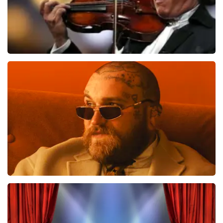
Andre Rieu
510
laatste 30 minuten
BESTEL NU
Teddy Swims
433
laatste 30 minuten