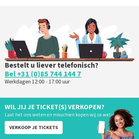
Ashton Brothers
127
laatste 30 minuten
BESTEL NU
Bestelt u liever telefonisch?
Bel +31 (0)85 744 144 7
Werkdagen 12:00 - 17:00 uur
WIL JIJ JE TICKET(S) VERKOPEN?
Laat het ons weten en misschien kopen wij ze wel van je!
VERKOOP JE TICKETS