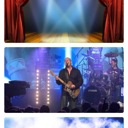
BESTEL NU
40 45 De Musical
243
laatste 30 minuten
BESTEL NU
Blof