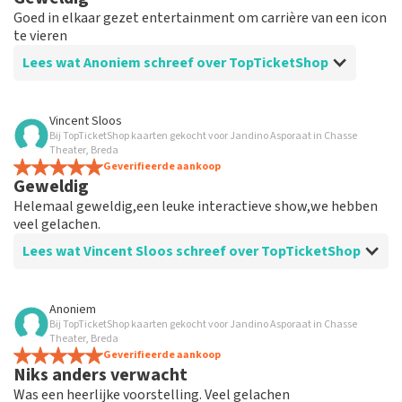
Goed in elkaar gezet entertainment om carrière van een icon
te vieren
Lees wat Anoniem schreef over TopTicketShop
Beoordeling van Anoniem over
TopTicketShop
Vincent Sloos
Bij TopTicketShop kaarten gekocht voor Jandino Asporaat in Chasse
Netjes
Theater, Breda
review van TopTicketShop (minimaal 10
Geverifieerde aankoop
Geweldig
woorden)*reviewer van justitie heeft het volgende
Helemaal geweldig,een leuke interactieve show,we hebben
veel gelachen.
Lees wat Vincent Sloos schreef over TopTicketShop
Beoordeling van Vincent Sloos over
TopTicketShop
Anoniem
Bij TopTicketShop kaarten gekocht voor Jandino Asporaat in Chasse
Top geregeld
Theater, Breda
Alles goed geregeld,tickets netjes op tijd gemaild
Geverifieerde aankoop
Niks anders verwacht
Was een heerlijke voorstelling. Veel gelachen