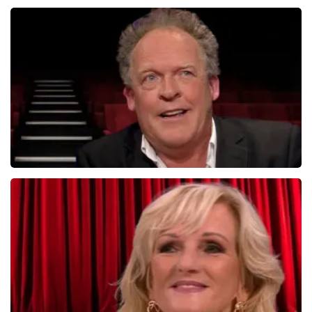
Roue Verveer
280+
reviews
BEKIJKEN
Bert Visscher
1655+
reviews
BEKIJKEN