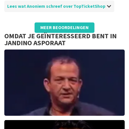
Lees wat Anoniem schreef over TopTicketShop
Beoordeling van Anoniem over
TopTicketShop
MEER BEOORDELINGEN
Tom
OMDAT JE GEÏNTERESSEERD BENT IN
JANDINO ASPORAAT
Najib Amhali