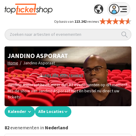
Op basis van
113.242
reviews
Zoeken naar artiesten of evenementen
JANDINO ASPORAAT
/
Home
Jandino Asporaat
Lees alle 499+ reviews
Jandino Asporaat heeft meer dan 82 evenementen op dit moment.
Mis de show van Jandino Asporaat niet en bestel nu direct uw
tickets!
Kalender
Alle Locaties
82
evenementen in
Nederland