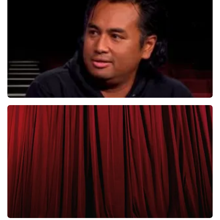
1099+
reviews
BEKIJKEN
Daniel Arends
878+
reviews
BEKIJKEN