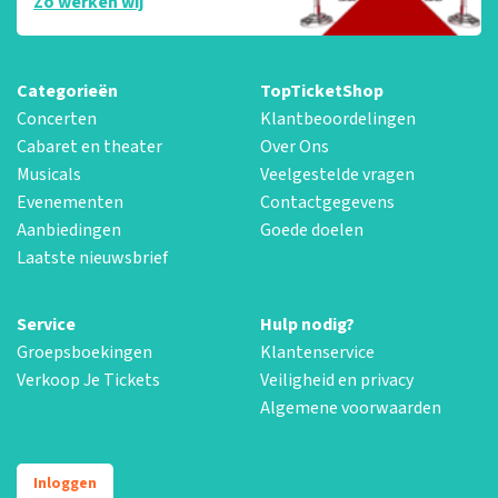
Zo werken wij
Categorieën
TopTicketShop
Concerten
Klantbeoordelingen
Cabaret en theater
Over Ons
Musicals
Veelgestelde vragen
Evenementen
Contactgegevens
Aanbiedingen
Goede doelen
Laatste nieuwsbrief
Service
Hulp nodig?
Groepsboekingen
Klantenservice
Verkoop Je Tickets
Veiligheid en privacy
Algemene voorwaarden
Inloggen