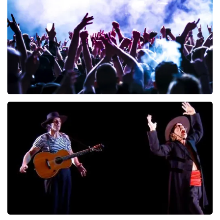
222
laatste 30 minuten
BESTEL NU
Megadeth
166
laatste 30 minuten
BESTEL NU