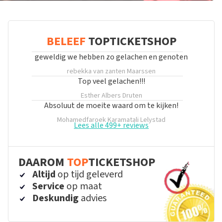
BELEEF
TOPTICKETSHOP
geweldig we hebben zo gelachen en genoten
rebekka van zanten
Maarssen
Top veel gelachen!!!
Esther Albers
Druten
Absoluut de moeite waard om te kijken!
Mohamedfaroek Karamatali
Lelystad
Lees alle 499+ reviews
DAAROM
TOP
TICKETSHOP
Altijd
op tijd geleverd
Service
op maat
Deskundig
advies