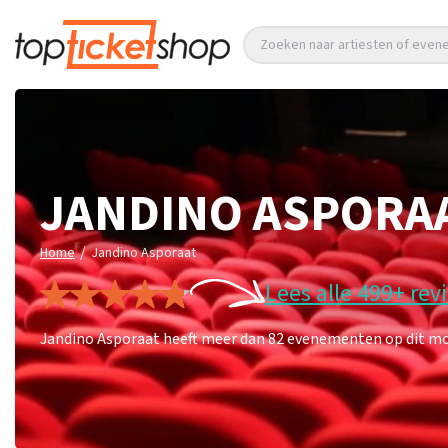
Zoeken naar artiesten of eve
JANDINO ASPORA
/
Home
Jandino Asporaat
Lees alle 499+ rev
Jandino Asporaat heeft meer dan 82 evenementen op dit mom