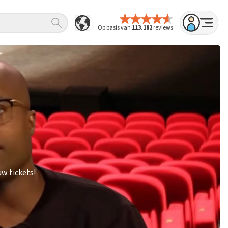
Op basis van
113.182
reviews
w tickets!