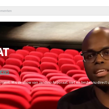
nementen
AT
iews
ent. Mis de show van Jandino Asporaat niet en bestel nu direct u