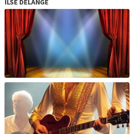
ILSE DELANGE
40 45 De Musical
2588+
reviews
BEKIJKEN