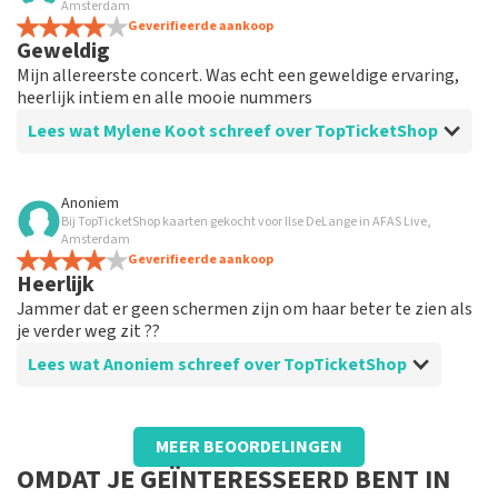
goed gegaan
Amsterdam
als alles rondom de verkoop en levering goed is, zjjn we
Geverifieerde aankoop
Geweldig
tevreden. (volgende keer misschien meer aandacht
voor het sturen naar parkeer-plaatsen,
Mijn allereerste concert. Was echt een geweldige ervaring,
heerlijk intiem en alle mooie nummers
Lees wat Mylene Koot schreef over TopTicketShop
Beoordeling van Mylene Koot over
TopTicketShop
Anoniem
Bij TopTicketShop kaarten gekocht voor Ilse DeLange in AFAS Live,
Okay
Amsterdam
Was prima
Geverifieerde aankoop
Heerlijk
Jammer dat er geen schermen zijn om haar beter te zien als
je verder weg zit ??
Lees wat Anoniem schreef over TopTicketShop
Beoordeling van Anoniem over
TopTicketShop
MEER BEOORDELINGEN
Zie boven
OMDAT JE GEÏNTERESSEERD BENT IN