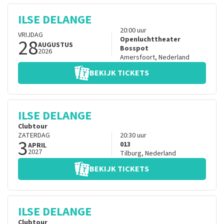
ILSE DELANGE
20:00
uur
VRIJDAG
28
Openluchttheater
AUGUSTUS
Bosspot
2026
Amersfoort
,
Nederland
BEKIJK TICKETS
ILSE DELANGE
Clubtour
ZATERDAG
20:30
uur
3
013
APRIL
2027
Tilburg
,
Nederland
BEKIJK TICKETS
ILSE DELANGE
Clubtour