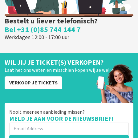
Bestelt u liever telefonisch?
Bel +31 (0)85 744 144 7
Werkdagen 12:00 - 17:00 uur
WIL JIJ JE TICKET(S) VERKOPEN?
Laat het ons weten en misschien kopen wij ze wel van je!
VERKOOP JE TICKETS
Nooit meer een aanbieding missen?
MELD JE AAN VOOR DE NIEUWSBRIEF!