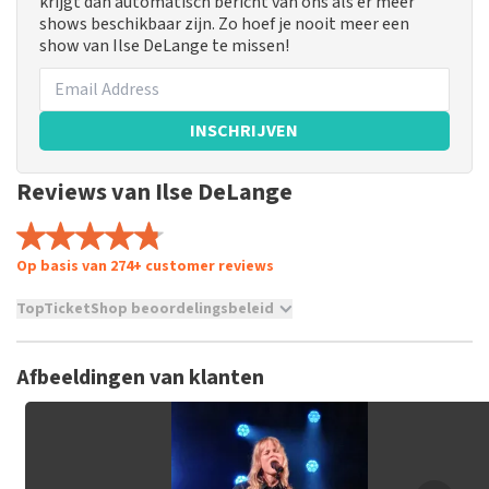
krijgt dan automatisch bericht van ons als er meer
shows beschikbaar zijn. Zo hoef je nooit meer een
show van Ilse DeLange te missen!
INSCHRIJVEN
Reviews van Ilse DeLange
Op basis van 274+ customer reviews
TopTicketShop beoordelingsbeleid
TopTicketShop verzamelt reviews van echte klanten. Het is
niet mogelijk om een review achter te laten als je geen
Afbeeldingen van klanten
tickets hebt aangeschaft bij TopTicketShop. Reviews met
grof taalgebruik en/of onwaarheden worden niet geplaatst.
Het kan enkele weken duren voordat een review wordt
geplaatst.