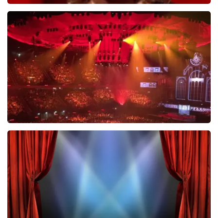
Esther van der Voort
488
laatste 30 minuten
BESTEL NU
Vrienden Van Amstel Live
423
laatste 30 minuten
BESTEL NU