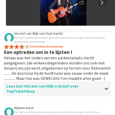
Vincent van Wijk
van
Oud-Gastel
Bij TopTicketShop kaarten gekocht voor Ilse DeLange in Amsterdamse
Bostheater, Amstelveen
Geverifieerde aankoop
Een optreden om in te lijsten !
Helaas was het vinden van een parkeerplaats slecht
aangegeven. (de verkeersbegeleiders konden ons ook niet
helpen) wij zijn eerst uitgekomen op terrein voor Dekmantel
......... De doorloop bij de foodtrucks was zwaar onder de maat
............... Maar Ilse was GEWELDIG !! en maakte alles goed :-)
Lees wat Vincent van Wijk schreef over
TopTicketShop
Beoordeling van Vincent van Wijk over
TopTicketShop
Mylene Koot
Bij TopTicketShop kaarten gekocht voor Ilse DeLange in AFAS Live,