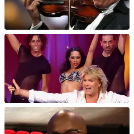
Andre Rieu
5606+
reviews
BEKIJKEN
Hans Klok
314+
reviews
BEKIJKEN