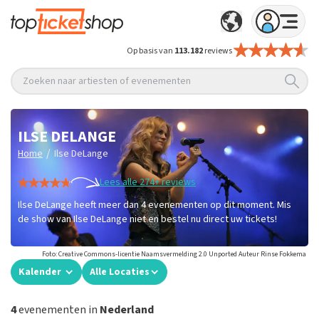
Op basis van
113.182
reviews
Zoeken naar artiesten of evenementen
ILSE DELANGE
/
Home
Ilse DeLange
Lees alle 274+ reviews
Ilse DeLange heeft meer dan 4 evenementen op dit moment. Mis
de show van Ilse DeLange niet en bestel nu direct uw tickets!
Foto: Creative Commons-licentie Naamsvermelding 2.0 Unported Auteur Rinse Fokkema
Kalender
Alle Locaties
4
evenementen in
Nederland