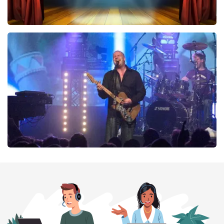
40 45 De Musical
290
laatste 30 minuten
BESTEL NU
Blof
255
laatste 30 minuten
BESTEL NU