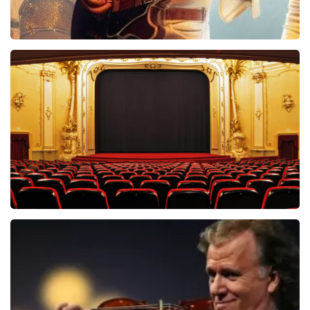
Bee Gees Forever
845+
reviews
BEKIJKEN
Saturday Night Fever
60
reviews
BEKIJKEN