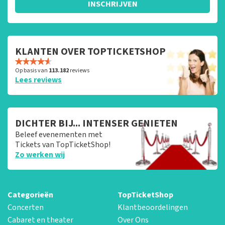
INSCHRIJVEN
KLANTEN OVER TOPTICKETSHOP
Op basis van
113.182
reviews
Lees reviews
DICHTER BIJ... INTENSER GENIETEN
Beleef evenementen met
Tickets van TopTicketShop!
Zo werken wij
Categorieën
TopTicketShop
Concerten
Klantbeoordelingen
Cabaret en theater
Over Ons