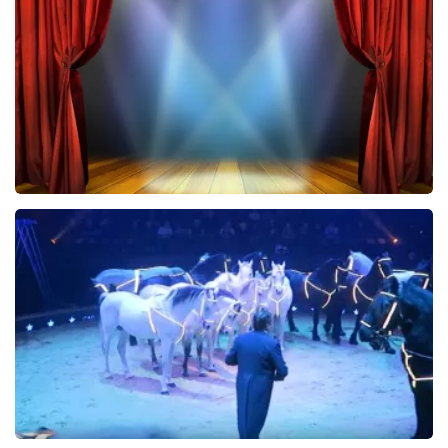
553+
reviews
BEKIJKEN
40 45 De Musical
2588+
reviews
BEKIJKEN