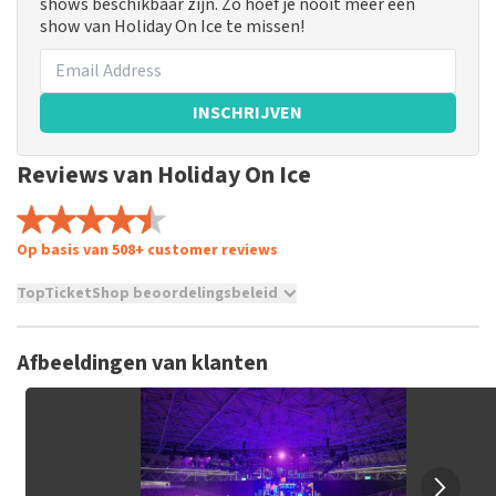
shows beschikbaar zijn. Zo hoef je nooit meer een
show van Holiday On Ice te missen!
INSCHRIJVEN
Reviews van Holiday On Ice
Op basis van 508+ customer reviews
TopTicketShop beoordelingsbeleid
TopTicketShop verzamelt reviews van echte klanten. Het is
niet mogelijk om een review achter te laten als je geen
Afbeeldingen van klanten
tickets hebt aangeschaft bij TopTicketShop. Reviews met
grof taalgebruik en/of onwaarheden worden niet geplaatst.
Het kan enkele weken duren voordat een review wordt
geplaatst.