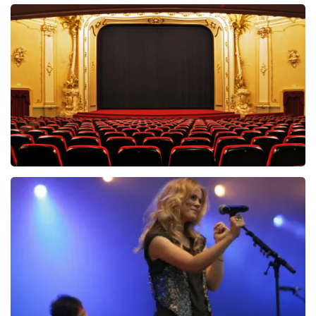
Wereldkerstcircus
339+
reviews
BEKIJKEN
Saturday Night Fever
60
reviews
BEKIJKEN