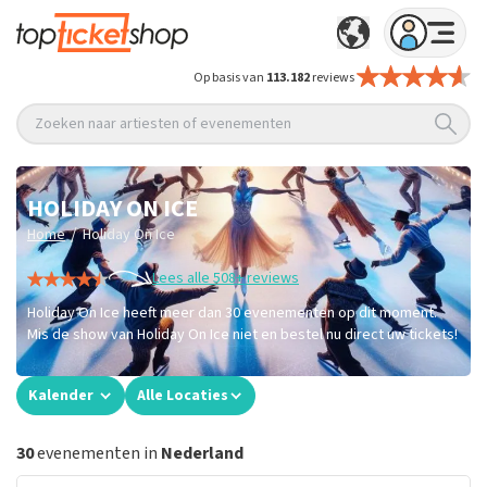
Op basis van
113.182
reviews
Zoeken naar artiesten of evenementen
HOLIDAY ON ICE
/
Home
Holiday On Ice
Lees alle 508+ reviews
Holiday On Ice heeft meer dan 30 evenementen op dit moment.
Mis de show van Holiday On Ice niet en bestel nu direct uw tickets!
Kalender
Alle Locaties
30
evenementen in
Nederland