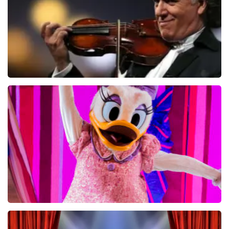
heeft gehad. Met vriendelijke groeten, Joost
Topticketshop
Andre Rieu
5606+
reviews
BEKIJKEN
Disney On Ice