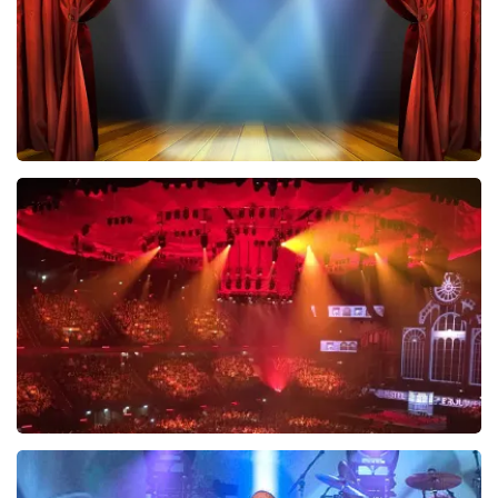
40 45 De Musical
489
laatste 30 minuten
BESTEL NU
Vrienden Van Amstel Live