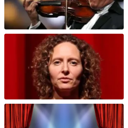
Andre Rieu
859
laatste 30 minuten
BESTEL NU
Esther van der Voort
742
laatste 30 minuten
BESTEL NU