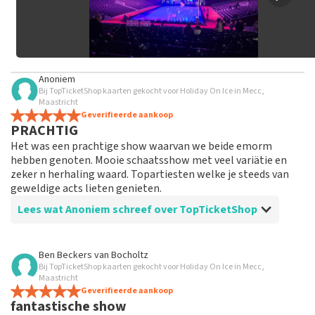
Anoniem
Bij TopTicketShop kaarten gekocht voor Holiday On Ice in Mecc,
Maastricht
Geverifieerde aankoop
PRACHTIG
Het was een prachtige show waarvan we beide emorm
hebben genoten. Mooie schaatsshow met veel variätie en
zeker n herhaling waard. Topartiesten welke je steeds van
geweldige acts lieten genieten.
Lees wat Anoniem schreef over TopTicketShop
Beoordeling van Anoniem over
TopTicketShop
Ben Beckers
van
Bocholtz
Bij TopTicketShop kaarten gekocht voor Holiday On Ice in Mecc,
Duur
Maastricht
Maken wel erg veel winst
Geverifieerde aankoop
fantastische show