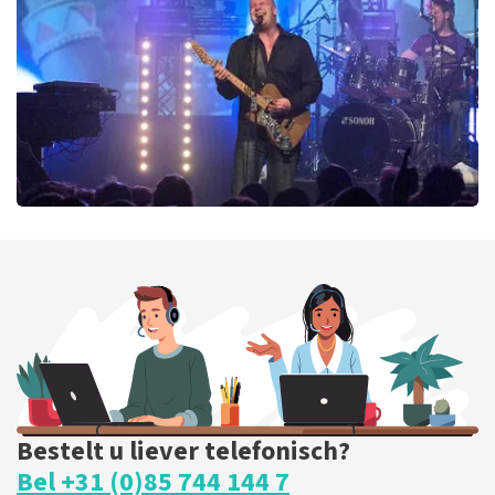
438
laatste 30 minuten
BESTEL NU
Blof
435
laatste 30 minuten
BESTEL NU
Bestelt u liever telefonisch?
Bel +31 (0)85 744 144 7