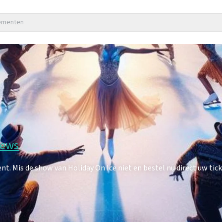
nementen
iews
. Mis de show van Holiday On Ice niet en bestel nu direct uw tick