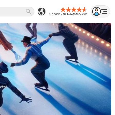
Op basis van
113.242
reviews
ets!