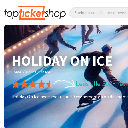
Zoeken naar artiesten of eve
HOLIDAY ON ICE
/
Home
Holiday On Ice
Lees alle 508+ rev
Holiday On Ice heeft meer dan 30 evenementen op dit moment