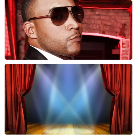
247
laatste 30 minuten
BESTEL NU
Don Omar
224
laatste 30 minuten
BESTEL NU