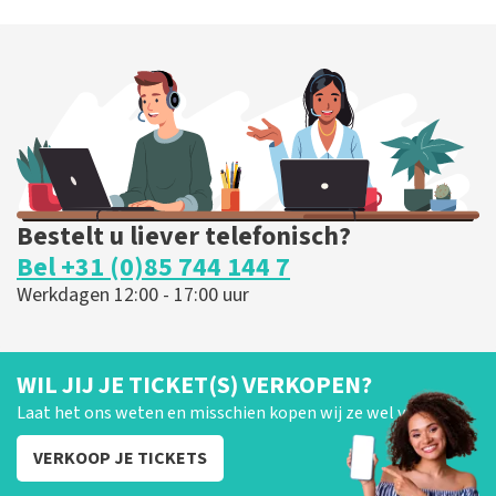
40 45 De Musical
202
laatste 30 minuten
BESTEL NU
Bestelt u liever telefonisch?
Bel +31 (0)85 744 144 7
Werkdagen 12:00 - 17:00 uur
WIL JIJ JE TICKET(S) VERKOPEN?
Laat het ons weten en misschien kopen wij ze wel van je!
VERKOOP JE TICKETS