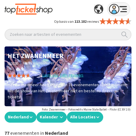
Op basis van
113.182
reviews
Zoeken naar artiesten of evenementen
HET ZWANENMEER
/
Home
Het Zwanenmeer
Lees alle 248+ reviews
Het Zwanenmeer heeft meer dan 78 evenementen op dit moment.
Mis de show van Het Zwanenmeer niet en bestel nu direct uw
tickets!
Foto: Zwanenmeer – Fotocredits Maine State Ballet – Flickr (CC BY 2.0)
Nederland
Kalender
Alle Locaties
77
evenementen in
Nederland