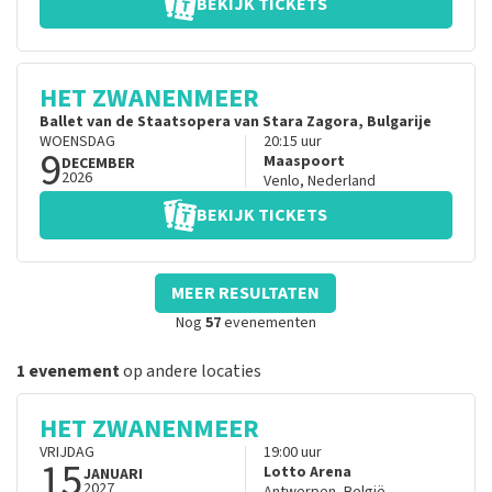
BEKIJK TICKETS
HET ZWANENMEER
Ballet van de Staatsopera van Stara Zagora, Bulgarije
WOENSDAG
20:15
uur
9
Maaspoort
DECEMBER
2026
Venlo
,
Nederland
BEKIJK TICKETS
MEER RESULTATEN
Nog
57
evenementen
1 evenement
op andere locaties
HET ZWANENMEER
VRIJDAG
19:00
uur
15
Lotto Arena
JANUARI
2027