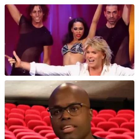
Saturday Night Fever
60
reviews
BEKIJKEN
Hans Klok
314+
reviews
BEKIJKEN