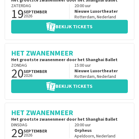
Het grootste zwanenmeer door het Shanghai Ballet
ZATERDAG
20:00
uur
19
Nieuwe Luxortheater
SEPTEMBER
2026
Rotterdam
,
Nederland
BEKIJK TICKETS
HET ZWANENMEER
Het grootste zwanenmeer door het Shanghai Ballet
ZONDAG
15:00
uur
20
Nieuwe Luxortheater
SEPTEMBER
2026
Rotterdam
,
Nederland
BEKIJK TICKETS
HET ZWANENMEER
Het grootste zwanenmeer door het Shanghai Ballet
DINSDAG
20:00
uur
29
Orpheus
SEPTEMBER
2026
Apeldoorn
,
Nederland