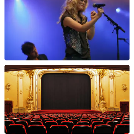
85
reviews
BEKIJKEN
Ilse DeLange
274+
reviews
BEKIJKEN