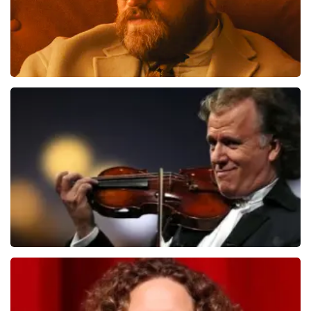
Teddy Swims
406
laatste 30 minuten
BESTEL NU
Andre Rieu
392
laatste 30 minuten