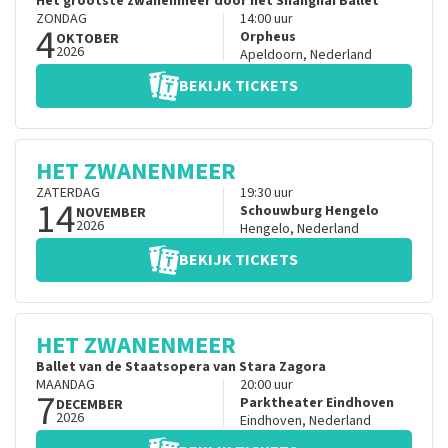
Het grootste zwanenmeer door het Shanghai Ballet
ZONDAG
14:00
uur
4
Orpheus
OKTOBER
2026
Apeldoorn
,
Nederland
BEKIJK TICKETS
HET ZWANENMEER
ZATERDAG
19:30
uur
14
Schouwburg Hengelo
NOVEMBER
2026
Hengelo
,
Nederland
BEKIJK TICKETS
HET ZWANENMEER
Ballet van de Staatsopera van Stara Zagora
MAANDAG
20:00
uur
7
Parktheater Eindhoven
DECEMBER
2026
Eindhoven
,
Nederland