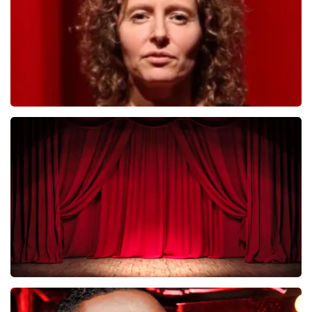
BESTEL NU
Esther van der Voort
281
laatste 30 minuten
BESTEL NU
Job Knoester