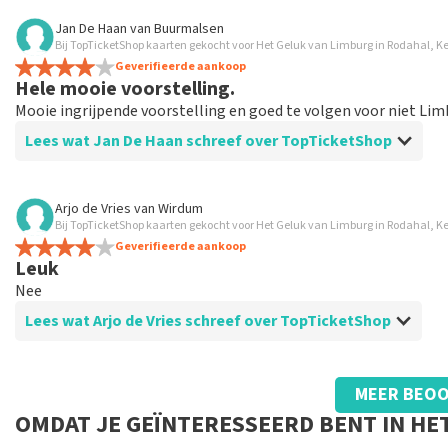
Beoordeling van Anoniem over
TopTicketShop
Jan De Haan
van
Buurmalsen
Bij TopTicketShop kaarten gekocht voor Het Geluk van Limburg in Rodahal, K
Aalles was duidelijk
Geverifieerde aankoop
Hele mooie voorstelling.
Mooie ingrijpende voorstelling en goed te volgen voor niet Lim
Lees wat Jan De Haan schreef over TopTicketShop
Beoordeling van Jan De Haan over
TopTicketShop
Arjo de Vries
van
Wirdum
Bij TopTicketShop kaarten gekocht voor Het Geluk van Limburg in Rodahal, K
Goed geregeld
Geverifieerde aankoop
Leuk
Nee
Lees wat Arjo de Vries schreef over TopTicketShop
Beoordeling van Arjo de Vries over
TopTicketShop
MEER BEOO
Goed
OMDAT JE GEÏNTERESSEERD BENT IN HE