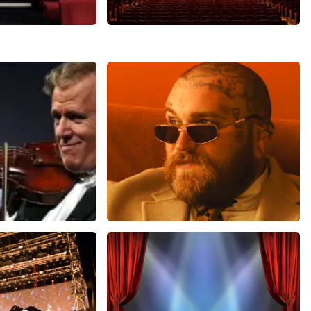
 Oranje
Malle Babbe
648+
reviews
704+
reviews
EN
BEKIJKEN
eu
Teddy Swims
0 minuten
998
laatste 30 minuten
U
BESTEL NU