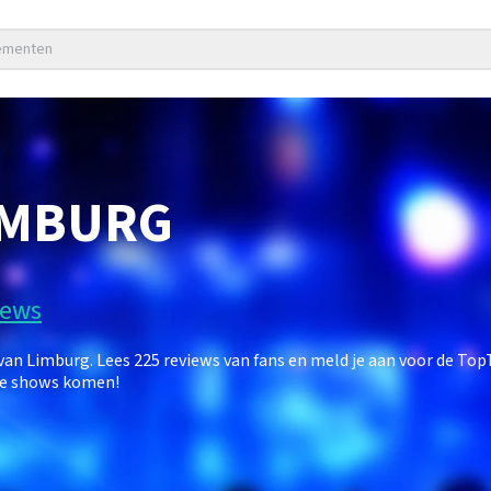
nementen
IMBURG
iews
n Limburg. Lees 225 reviews van fans en meld je aan voor de To
uwe shows komen!