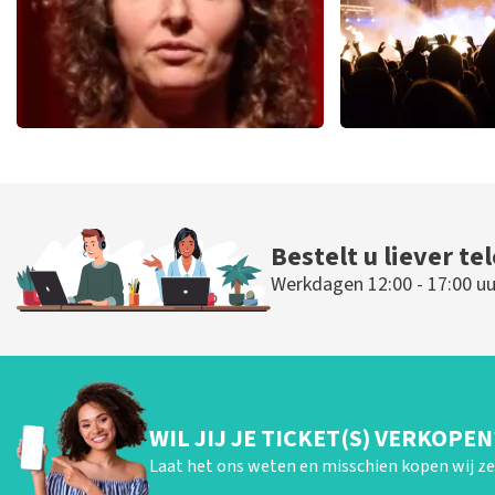
Esther van der Voort
Don Oma
690
laatste 30 minuten
464
laatste 30
BESTEL NU
BESTEL N
Bestelt u liever te
Werkdagen 12:00 - 17:00 uu
WIL JIJ JE TICKET(S) VERKOPEN
Laat het ons weten en misschien kopen wij ze 