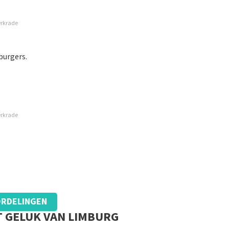
erkrade
burgers.
erkrade
RDELINGEN
T GELUK VAN LIMBURG