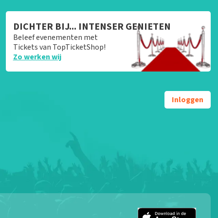
DICHTER BIJ... INTENSER GENIETEN
Beleef evenementen met
Tickets van TopTicketShop!
Zo werken wij
Inloggen