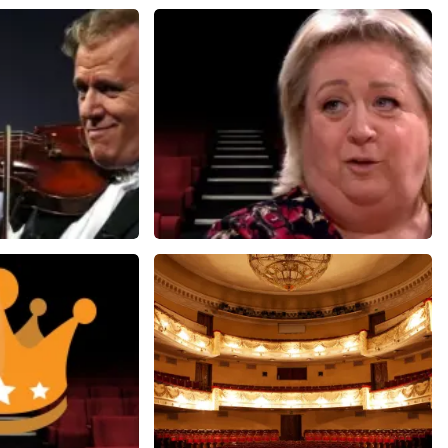
ieu
Christel De Laat
606+
reviews
1153+
reviews
EN
BEKIJKEN