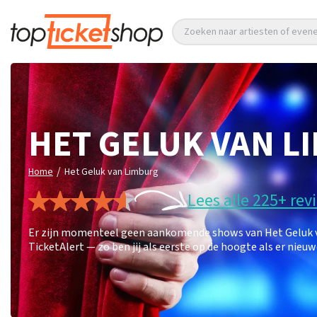
Zoeken naar artiesten of eve
HET GELUK VAN L
/
Home
Het Geluk van Limburg
Lees alle 225+ rev
Er zijn momenteel geen aankomende shows van Het Geluk va
TicketAlert — zo ben jij als eerste op de hoogte als er nie