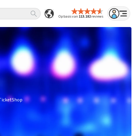
Op basis van
113.182
reviews
pTicketShop