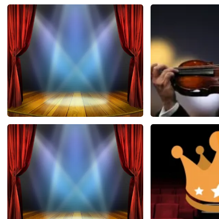
40 45 De Musical
Andre R
2588+
reviews
5
BEKIJKEN
BEKIJK