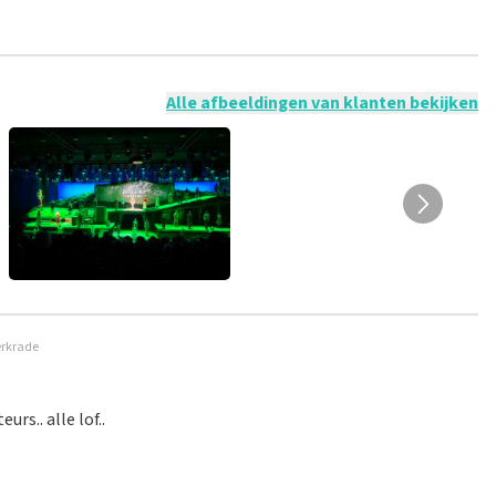
 mogelijk om een review achter te laten als je geen tickets
ruik en/of onwaarheden worden niet geplaatst. Het kan enkele
Alle afbeeldingen van klanten bekijken
erkrade
rs.. alle lof..