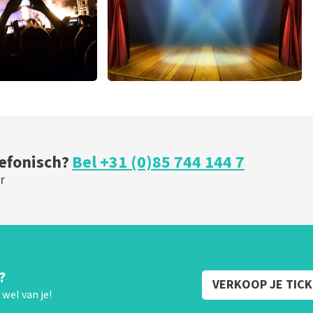
r
40 45 De Musical
 minuten
424
laatste 30 minuten
U
BESTEL NU
lefonisch?
Bel +31 (0)85 744 144 7
r
?
VERKOOP JE TIC
wel van je!