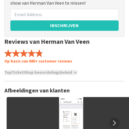
show van Herman Van Veen te missen!
INSCHRIJVEN
Reviews van Herman Van Veen
Op basis van 885+ customer reviews
TopTicketShop beoordelingsbeleid
TopTicketShop verzamelt reviews van echte klanten. Het is
niet mogelijk om een review achter te laten als je geen
Afbeeldingen van klanten
tickets hebt aangeschaft bij TopTicketShop. Reviews met
grof taalgebruik en/of onwaarheden worden niet geplaatst.
Het kan enkele weken duren voordat een review wordt
geplaatst.