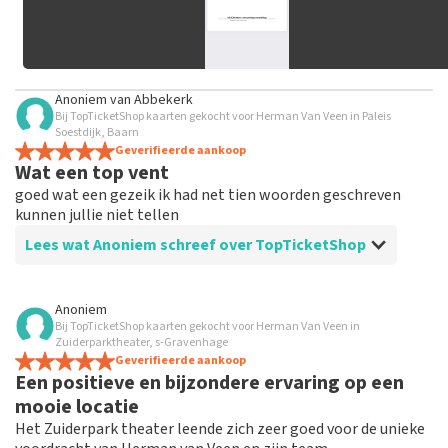
Anoniem
van
Abbekerk
Bij TopTicketShop kaarten gekocht voor Herman Van Veen in Paleis
Soestdijk, Baarn
Geverifieerde aankoop
Wat een top vent
goed wat een gezeik ik had net tien woorden geschreven
kunnen jullie niet tellen
Lees wat Anoniem schreef over TopTicketShop
Beoordeling van Anoniem over
TopTicketShop
Anoniem
Bij TopTicketShop kaarten gekocht voor Herman Van Veen in
Goed
Zuiderparktheater, s-Gravenhage
goed goed goed ,ja daarom doe ik hier nooit aan mee
Geverifieerde aankoop
Een positieve en bijzondere ervaring op een
dit was dan ook de laatste keer.
mooie locatie
Het Zuiderpark theater leende zich zeer goed voor de unieke