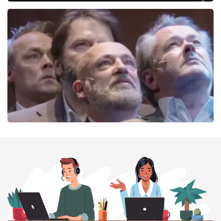
Ashton Brothers
162
laatste 30 minuten
BESTEL NU
De Verleiders
151
laatste 30 minuten
BESTEL NU