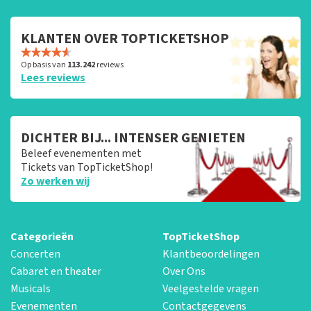
KLANTEN OVER TOPTICKETSHOP
Op basis van
113.242
reviews
Lees reviews
DICHTER BIJ... INTENSER GENIETEN
Beleef evenementen met
Tickets van TopTicketShop!
Zo werken wij
Categorieën
TopTicketShop
Concerten
Klantbeoordelingen
Cabaret en theater
Over Ons
Musicals
Veelgestelde vragen
Evenementen
Contactgegevens