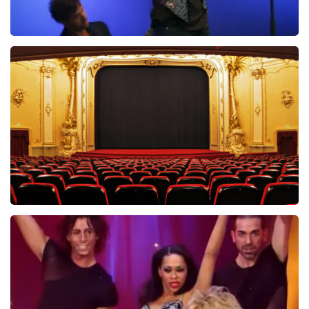
Ilse DeLange
274+
reviews
BEKIJKEN
Saturday Night Fever
60
reviews
BEKIJKEN