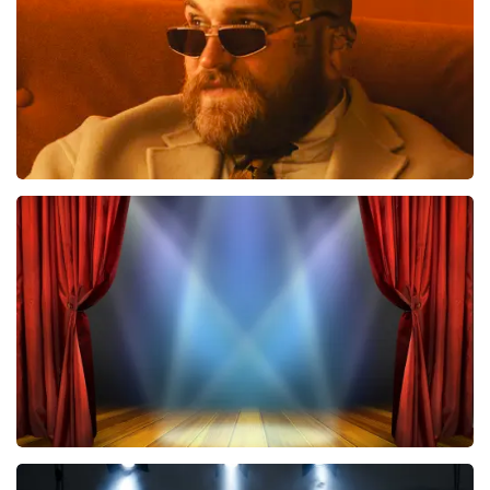
BESTEL NU
Teddy Swims
535
laatste 30 minuten
BESTEL NU
40 45 De Musical