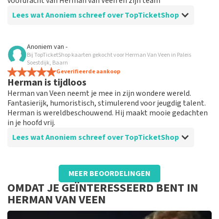
voordracht van Herman van Veen en zijn team
Lees wat Anoniem schreef over TopTicketShop
Beoordeling van Anoniem over
TopTicketShop
Anoniem
van
-
Bij TopTicketShop kaarten gekocht voor Herman Van Veen in Paleis
Prima
Soestdijk, Baarn
Makkelijk te bestellen en geen gedoe met tickets.
Geverifieerde aankoop
Herman is tijdloos
Gewoon op je telefoon
Herman van Veen neemt je mee in zijn wondere wereld.
Fantasierijk, humoristisch, stimulerend voor jeugdig talent.
Herman is wereldbeschouwend. Hij maakt mooie gedachten
in je hoofd vrij.
Lees wat Anoniem schreef over TopTicketShop
Beoordeling van Anoniem over
TopTicketShop
MEER BEOORDELINGEN
Herman van Veen tijdloos artiest
OMDAT JE GEÏNTERESSEERD BENT IN
Service is prima, het kost wat, maar je hebt ook wat
HERMAN VAN VEEN