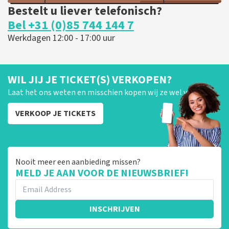
Bestelt u liever telefonisch?
Bel +31 (0)85 744 144 7
Werkdagen 12:00 - 17:00 uur
WIL JIJ JE TICKET(S) VERKOPEN?
Laat het ons weten en misschien kopen wij ze wel van je!
VERKOOP JE TICKETS
Nooit meer een aanbieding missen?
MELD JE AAN VOOR DE NIEUWSBRIEF!
INSCHRIJVEN