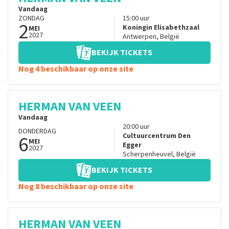
Vandaag
ZONDAG
15:00
uur
2
Koningin Elisabethzaal
MEI
2027
Antwerpen
,
België
BEKIJK TICKETS
Nog 4 beschikbaar op onze site
HERMAN VAN VEEN
Vandaag
20:00
uur
DONDERDAG
6
Cultuurcentrum Den
MEI
Egger
2027
Scherpenheuvel
,
België
BEKIJK TICKETS
Nog 8 beschikbaar op onze site
HERMAN VAN VEEN