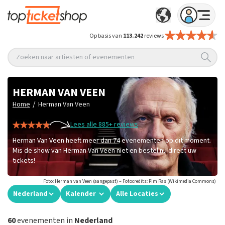
Op basis van
113.242
reviews
Zoeken naar artiesten of evenementen
HERMAN VAN VEEN
/
Home
Herman Van Veen
Lees alle 885+ reviews
Herman Van Veen heeft meer dan 74 evenementen op dit moment.
Mis de show van Herman Van Veen niet en bestel nu direct uw
tickets!
Foto: Herman van Veen (aangepast) – Fotocredits: Pim Ras (Wikimedia Commons)
Nederland
Kalender
Alle Locaties
60
evenementen in
Nederland