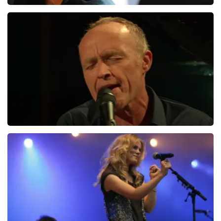
HAEVN
193+
reviews
BEKIJKEN
Stef Bos
363+
reviews
BEKIJKEN