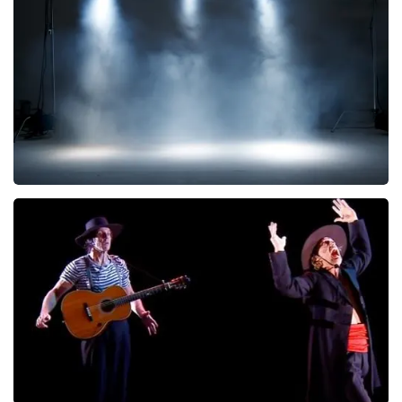
290
laatste 30 minuten
BESTEL NU
Kor Hoebe
172
laatste 30 minuten
BESTEL NU