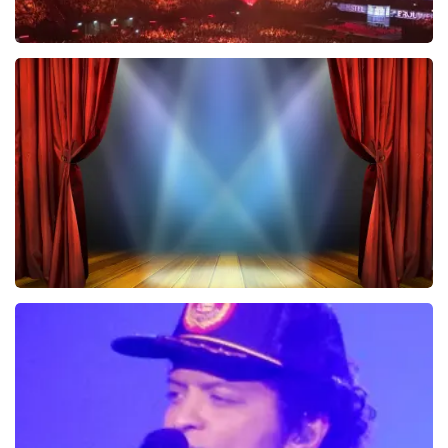
Vrienden Van Amstel Live
1252+
reviews
BEKIJKEN
40 45 De Musical
2588+
reviews
BEKIJKEN