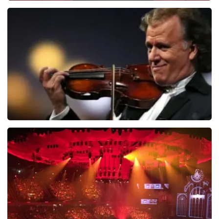
Soldaat van Oranje
6649+
reviews
BEKIJKEN
Andre Rieu
5618+
reviews
BEKIJKEN