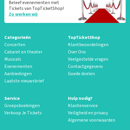
Beleef evenementen met
Tickets van TopTicketShop!
Zo werken wij
Categorieën
TopTicketShop
Concerten
Klantbeoordelingen
Cabaret en theater
Over Ons
Musicals
Veelgestelde vragen
Evenementen
Contactgegevens
Aanbiedingen
Goede doelen
Laatste nieuwsbrief
Service
Hulp nodig?
Groepsboekingen
Klantenservice
Verkoop Je Tickets
Veiligheid en privacy
Algemene voorwaarden