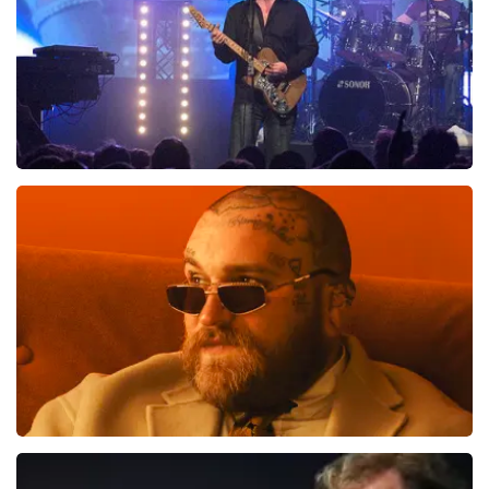
Blof
700
laatste 30 minuten
BESTEL NU
Teddy Swims