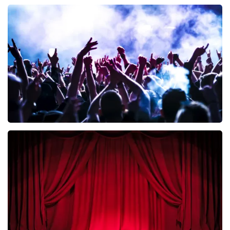
Esther van der Voort
392
laatste 30 minuten
BESTEL NU
Megadeth
335
laatste 30 minuten
BESTEL NU