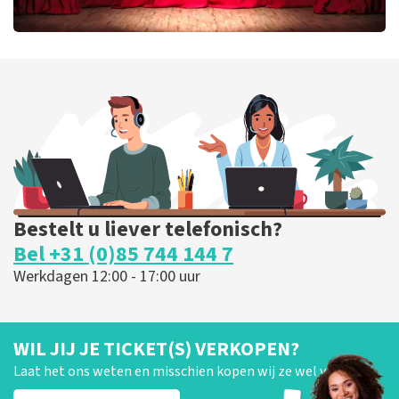
Job Knoester
299
laatste 30 minuten
BESTEL NU
Bestelt u liever telefonisch?
Bel +31 (0)85 744 144 7
Werkdagen 12:00 - 17:00 uur
WIL JIJ JE TICKET(S) VERKOPEN?
Laat het ons weten en misschien kopen wij ze wel van je!