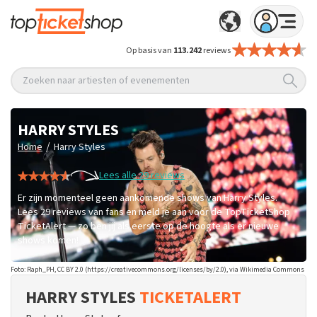
Op basis van
113.242
reviews
Zoeken naar artiesten of evenementen
HARRY STYLES
/
Home
Harry Styles
Lees alle 29 reviews
Er zijn momenteel geen aankomende shows van Harry Styles.
Lees 29 reviews van fans en meld je aan voor de TopTicketShop
TicketAlert — zo ben jij als eerste op de hoogte als er nieuwe
shows komen!
Foto: Raph_PH, CC BY 2.0 (https://creativecommons.org/licenses/by/2.0), via Wikimedia Commons
HARRY STYLES
TICKETALERT