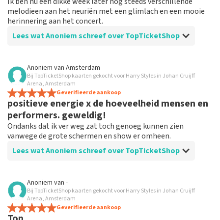
Ik ben nu een dikke week later nog steeds verschillende
melodieen aan het neuriën met een glimlach en een mooie
herinnering aan het concert.
Lees wat Anoniem schreef over TopTicketShop
Beoordeling van Anoniem over
TopTicketShop
Anoniem
van
Amsterdam
Bij TopTicketShop kaarten gekocht voor Harry Styles in Johan Cruijff
Perfecte afwikkeling
Arena, Amsterdam
Het ging alles naar pkan en dat bij een heel voordelige
Geverifieerde aankoop
positieve energie x de hoeveelheid mensen en
verhouding van prijs en kwaliteit
performers. geweldig!
Ondanks dat ik ver weg zat toch genoeg kunnen zien
vanwege de grote schermen en show er omheen.
Lees wat Anoniem schreef over TopTicketShop
Beoordeling van Anoniem over
TopTicketShop
Anoniem
van
-
Bij TopTicketShop kaarten gekocht voor Harry Styles in Johan Cruijff
ook voor oudere niet zo digitale mensen
Arena, Amsterdam
best te doen
Geverifieerde aankoop
Top