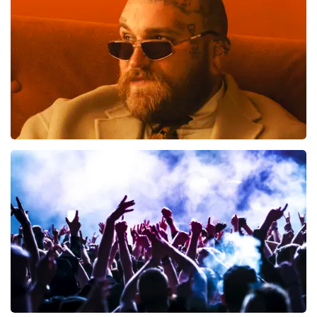
514
laatste 30 minuten
BESTEL NU
Teddy Swims
461
laatste 30 minuten
BESTEL NU