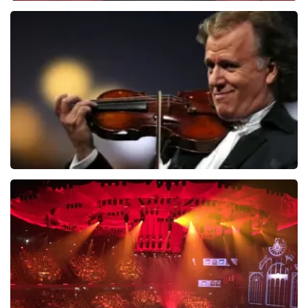
Soldaat van Oranje
6649+
reviews
BEKIJKEN
Andre Rieu
5618+
reviews
BEKIJKEN