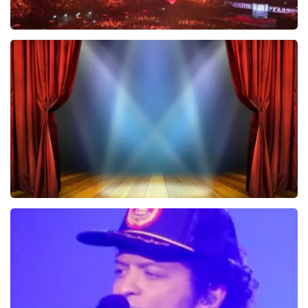
Vrienden Van Amstel Live
1252+
reviews
BEKIJKEN
40 45 De Musical
2588+
reviews
BEKIJKEN