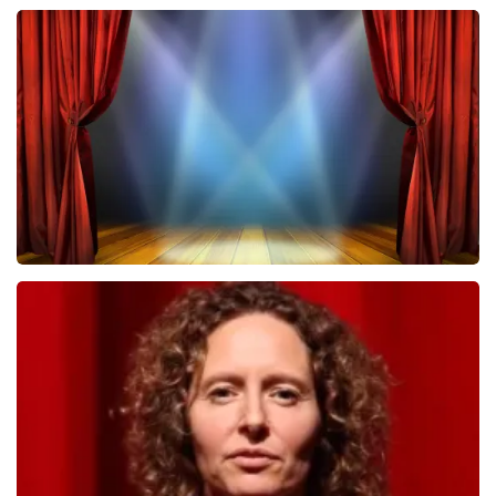
Megadeth
322
laatste 30 minuten
BESTEL NU
40 45 De Musical
233
laatste 30 minuten
BESTEL NU