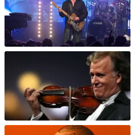
Blof
821
laatste 30 minuten
BESTEL NU
Andre Rieu