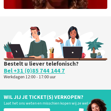
Esther van der Voort
226
laatste 30 minuten
BESTEL NU
Bestelt u liever telefonisch?
Bel +31 (0)85 744 144 7
Werkdagen 12:00 - 17:00 uur
WIL JIJ JE TICKET(S) VERKOPEN?
Laat het ons weten en misschien kopen wij ze wel van je!