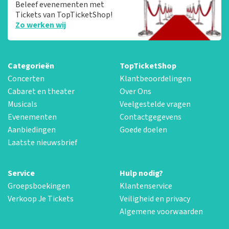
Beleef evenementen met
Tickets van TopTicketShop!
Zo werken wij
Categorieën
TopTicketShop
Concerten
Klantbeoordelingen
Cabaret en theater
Over Ons
Musicals
Veelgestelde vragen
Evenementen
Contactgegevens
Aanbiedingen
Goede doelen
Laatste nieuwsbrief
Service
Hulp nodig?
Groepsboekingen
Klantenservice
Verkoop Je Tickets
Veiligheid en privacy
Algemene voorwaarden