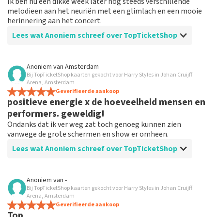
Ik ben nu een dikke week later nog steeds verschillende
melodieen aan het neuriën met een glimlach en een mooie
herinnering aan het concert.
Lees wat Anoniem schreef over TopTicketShop
Beoordeling van Anoniem over
TopTicketShop
Anoniem
van
Amsterdam
Bij TopTicketShop kaarten gekocht voor Harry Styles in Johan Cruijff
Perfecte afwikkeling
Arena, Amsterdam
Het ging alles naar pkan en dat bij een heel voordelige
Geverifieerde aankoop
positieve energie x de hoeveelheid mensen en
verhouding van prijs en kwaliteit
performers. geweldig!
Ondanks dat ik ver weg zat toch genoeg kunnen zien
vanwege de grote schermen en show er omheen.
Lees wat Anoniem schreef over TopTicketShop
Beoordeling van Anoniem over
TopTicketShop
Anoniem
van
-
Bij TopTicketShop kaarten gekocht voor Harry Styles in Johan Cruijff
ook voor oudere niet zo digitale mensen
Arena, Amsterdam
best te doen
Geverifieerde aankoop
Top