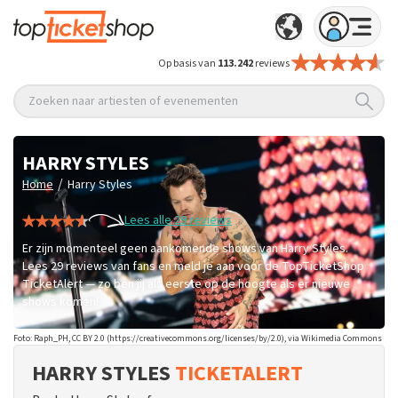
Op basis van
113.242
reviews
Zoeken naar artiesten of evenementen
HARRY STYLES
/
Home
Harry Styles
Lees alle 29 reviews
Er zijn momenteel geen aankomende shows van Harry Styles.
Lees 29 reviews van fans en meld je aan voor de TopTicketShop
TicketAlert — zo ben jij als eerste op de hoogte als er nieuwe
shows komen!
Foto: Raph_PH, CC BY 2.0 (https://creativecommons.org/licenses/by/2.0), via Wikimedia Commons
HARRY STYLES
TICKETALERT