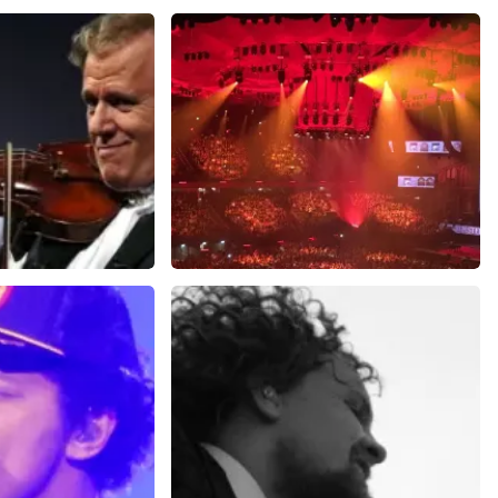
ieu
Vrienden Van Amstel Live
606+
reviews
1252+
reviews
EN
BEKIJKEN