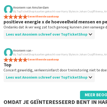
Beoordeling van Anoniem over
TopTicketShop
Anoniem
van
Amsterdam
Bij TopTicketShop kaarten gekocht voor Harry Styles in Johan Cruijff Arena,
Perfecte afwikkeling
Geverifieerde aankoop
Het ging alles naar pkan en dat bij een heel voordelige verho
positieve energie x de hoeveelheid mensen en p
Ondanks dat ik ver weg zat toch genoeg kunnen zien vanwege 
Lees wat Anoniem schreef over TopTicketShop
Beoordeling van Anoniem over
TopTicketShop
Anoniem
van
-
Bij TopTicketShop kaarten gekocht voor Harry Styles in Johan Cruijff Arena,
ook voor oudere niet zo digitale mensen best
Geverifieerde aankoop
het was net te doen voor iemand die niet zo digitaal is. en n
Top
wat extra stress gaf of je wel binnen kwam en of je telefo
Concert geweldig, verkeersinfarct door treinstoring niet te doe
Lees wat Anoniem schreef over TopTicketShop
Beoordeling van Anoniem over
TopTicketShop
MEER BEOO
Prima dat er enige tijd voor het evenement 
OMDAT JE GEÏNTERESSEERD BENT IN HA
zijn al lang geleden gekocht.