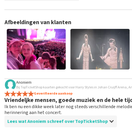
TopTicketShop verzamelt reviews van echte klanten. Het is niet
hebt aangeschaft bij TopTicketShop. Reviews met grof taalgeb
weken duren voordat een review wordt geplaatst.
Afbeeldingen van klanten
Anoniem
Bij TopTicketShop kaarten gekocht voor Harry Styles in Johan Cruijff Arena,
Geverifieerde aankoop
Vriendeljke mensen, goede muziek en de hele tij
Ik ben nu een dikke week later nog steeds verschillende melod
herinnering aan het concert.
Lees wat Anoniem schreef over TopTicketShop