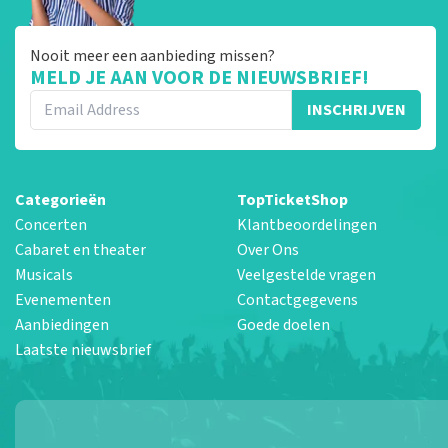
Nooit meer een aanbieding missen?
MELD JE AAN VOOR DE NIEUWSBRIEF!
INSCHRIJVEN
Categorieën
TopTicketShop
Concerten
Klantbeoordelingen
Cabaret en theater
Over Ons
Musicals
Veelgestelde vragen
Evenementen
Contactgegevens
Aanbiedingen
Goede doelen
Laatste nieuwsbrief