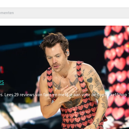
nementen
ws
 Lees 29 reviews van fans en meld je aan voor de TopTicketShop 