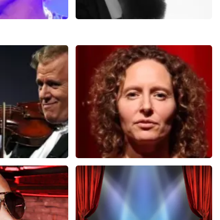
ars
Di-rect
00+
reviews
289+
reviews
N
BEKIJKEN
u
Esther van der Voort
 minuten
281
laatste 30 minuten
U
BESTEL NU