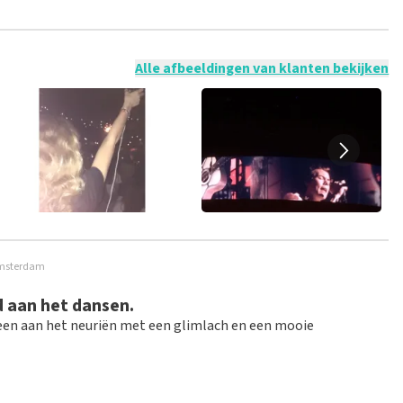
 mogelijk om een review achter te laten als je geen tickets
ruik en/of onwaarheden worden niet geplaatst. Het kan enkele
Alle afbeeldingen van klanten bekijken
 Amsterdam
d aan het dansen.
ieen aan het neuriën met een glimlach en een mooie