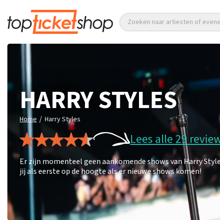
Zoeken naar artiesten of eve
HARRY STYLES
/
Home
Harry Styles
Lees alle 29 revie
Er zijn momenteel geen aankomende shows van Harry Styles.
jij als eerste op de hoogte als er nieuwe shows komen!