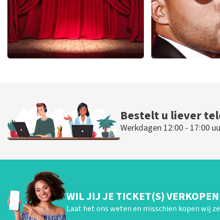
Job Knoester
Don Oma
247
laatste 30 minuten
224
laatste 30
BESTEL NU
BESTEL N
Bestelt u liever te
Werkdagen 12:00 - 17:00 uu
WIL JIJ JE TICKET(S) VERKOPEN
Laat het ons weten en misschien kopen wij ze 