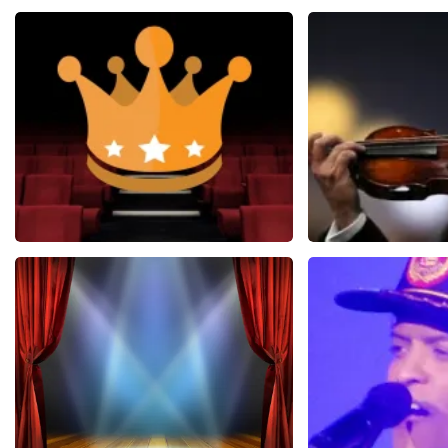
Soldaat van Oranje
Andre R
6648+
reviews
5
BEKIJKEN
BEKIJK