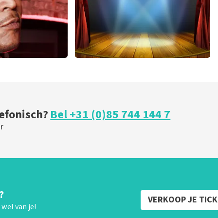
r
40 45 De Musical
 minuten
202
laatste 30 minuten
U
BESTEL NU
lefonisch?
Bel +31 (0)85 744 144 7
r
?
VERKOOP JE TIC
wel van je!