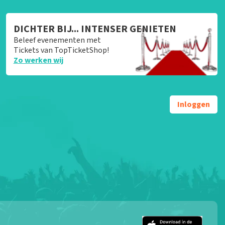
DICHTER BIJ... INTENSER GENIETEN
Beleef evenementen met
Tickets van TopTicketShop!
Zo werken wij
Inloggen