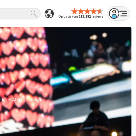
Op basis van
113.182
reviews
TicketAlert — zo ben