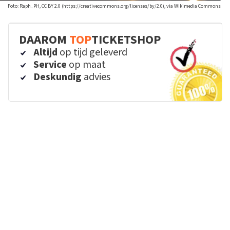
Foto: Raph_PH, CC BY 2.0 (https://creativecommons.org/licenses/by/2.0), via Wikimedia Commons
DAAROM
TOP
TICKETSHOP
Altijd
op tijd geleverd
Service
op maat
Deskundig
advies