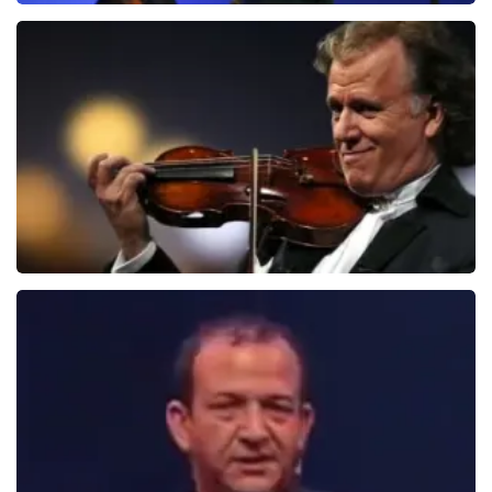
Ilse DeLange
274+
reviews
BEKIJKEN
Andre Rieu
5606+
reviews
BEKIJKEN