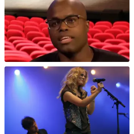
60
reviews
BEKIJKEN
Jandino Asporaat
499+
reviews
BEKIJKEN