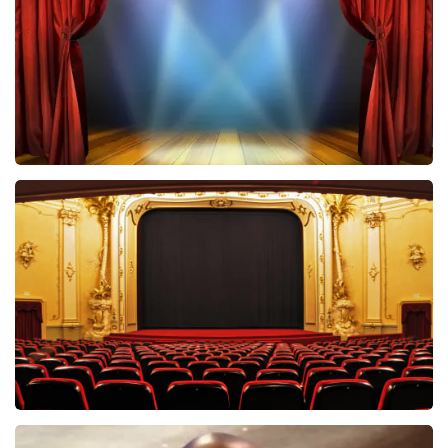
40 45 De Musical
2588+
reviews
BEKIJKEN
Saturday Night Fever