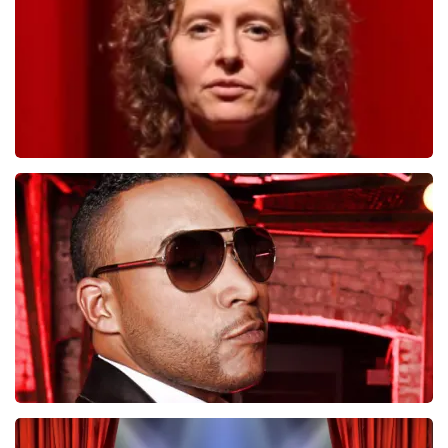
BESTEL NU
Esther van der Voort
546
laatste 30 minuten
BESTEL NU
Don Omar