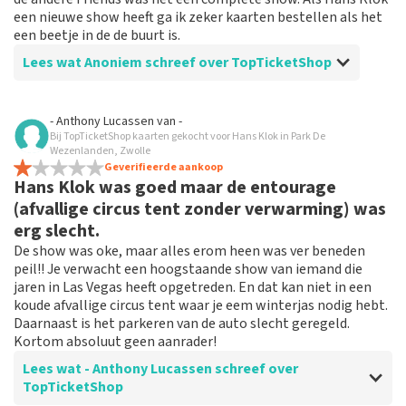
een nieuwe show heeft ga ik zeker kaarten bestellen als het
een beetje in de de buurt is.
Lees wat Anoniem schreef over TopTicketShop
Beoordeling van Anoniem over
TopTicketShop
- Anthony Lucassen
van
-
Bij TopTicketShop kaarten gekocht voor Hans Klok in Park De
prima
Wezenlanden, Zwolle
als is met de bestelling van de kaarten prima verlopen.
Geverifieerde aankoop
Hans Klok was goed maar de entourage
(afvallige circus tent zonder verwarming) was
erg slecht.
De show was oke, maar alles erom heen was ver beneden
peil!! Je verwacht een hoogstaande show van iemand die
jaren in Las Vegas heeft opgetreden. En dat kan niet in een
koude afvallige circus tent waar je eem winterjas nodig hebt.
Daarnaast is het parkeren van de auto slecht geregeld.
Kortom absoluut geen aanrader!
Lees wat - Anthony Lucassen schreef over
TopTicketShop