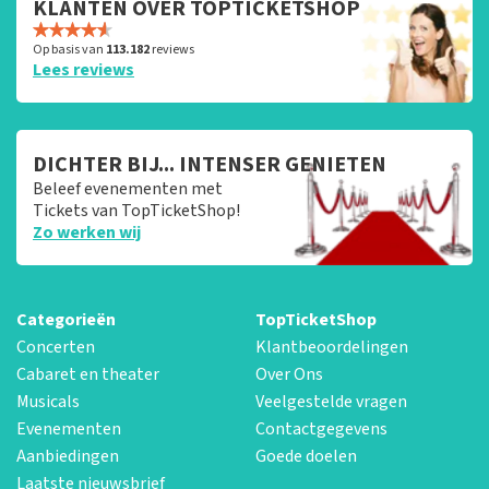
KLANTEN OVER TOPTICKETSHOP
Op basis van
113.182
reviews
Lees reviews
DICHTER BIJ... INTENSER GENIETEN
Beleef evenementen met
Tickets van TopTicketShop!
Zo werken wij
Categorieën
TopTicketShop
Concerten
Klantbeoordelingen
Cabaret en theater
Over Ons
Musicals
Veelgestelde vragen
Evenementen
Contactgegevens
Aanbiedingen
Goede doelen
Laatste nieuwsbrief