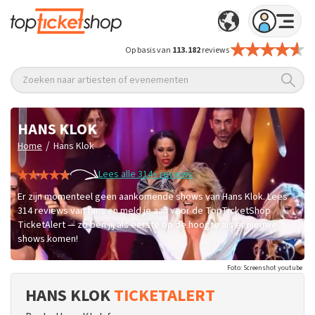
Op basis van
113.182
reviews
Zoeken naar artiesten of evenementen
HANS KLOK
/
Home
Hans Klok
Lees alle 314+ reviews
Er zijn momenteel geen aankomende shows van Hans Klok. Lees
314 reviews van fans en meld je aan voor de TopTicketShop
TicketAlert — zo ben jij als eerste op de hoogte als er nieuwe
shows komen!
Foto: Screenshot youtube
HANS KLOK
TICKETALERT