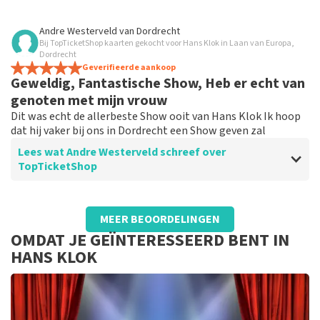
Beoordeling van - Anthony Lucassen over
TopTicketShop
Andre Westerveld
van
Dordrecht
Bij TopTicketShop kaarten gekocht voor Hans Klok in Laan van Europa,
Ticketshop communiceerde snel
Dordrecht
Geverifieerde aankoop
Geweldig, Fantastische Show, Heb er echt van
genoten met mijn vrouw
Dit was echt de allerbeste Show ooit van Hans Klok Ik hoop
dat hij vaker bij ons in Dordrecht een Show geven zal
Lees wat Andre Westerveld schreef over
TopTicketShop
Beoordeling van Andre Westerveld over
TopTicketShop
MEER BEOORDELINGEN
Topticketshop is echt beter dan dat je de
OMDAT JE GEÏNTERESSEERD BENT IN
tickets via zwarthandelaren op
HANS KLOK
Marktplaats besteld