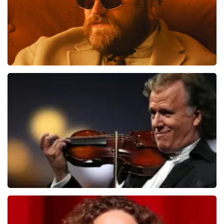
Teddy Swims
406
laatste 30 minuten
BESTEL NU
Andre Rieu
392
laatste 30 minuten