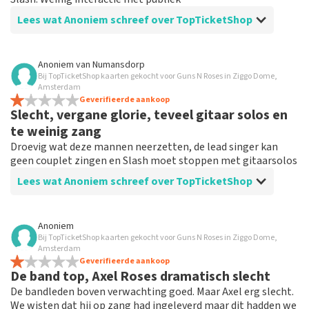
Lees wat Anoniem schreef over TopTicketShop
Beoordeling van Anoniem over
TopTicketShop
Anoniem
van
Numansdorp
Bij TopTicketShop kaarten gekocht voor Guns N Roses in Ziggo Dome,
onzin
Amsterdam
er is niets te vertellen over een ticket. dus niets
Geverifieerde aankoop
Slecht, vergane glorie, teveel gitaar solos en
te weinig zang
Droevig wat deze mannen neerzetten, de lead singer kan
geen couplet zingen en Slash moet stoppen met gitaarsolos
Lees wat Anoniem schreef over TopTicketShop
Beoordeling van Anoniem over
TopTicketShop
Anoniem
Bij TopTicketShop kaarten gekocht voor Guns N Roses in Ziggo Dome,
Zitplaatsen
Amsterdam
Prima, goede zitplaatsen, maar heb naar vergane
Geverifieerde aankoop
De band top, Axel Roses dramatisch slecht
glorie zitten kijken helaas.
De bandleden boven verwachting goed. Maar Axel erg slecht.
We wisten dat hij op zang had ingeleverd maar dit hadden we