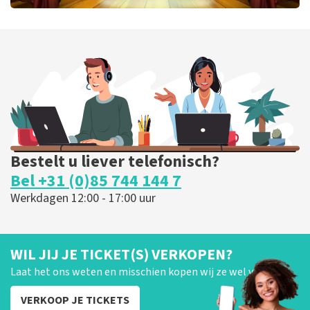
40 45 De Musical
202
laatste 30 minuten
BESTEL NU
Bestelt u liever telefonisch?
Bel +31 (0)85 744 144 7
Werkdagen 12:00 - 17:00 uur
WIL JIJ JE TICKET(S) VERKOPEN?
Laat het ons weten en misschien kopen wij ze wel van je!
VERKOOP JE TICKETS