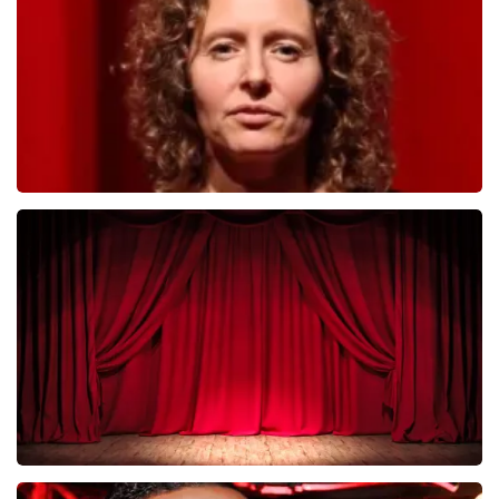
BESTEL NU
Esther van der Voort
281
laatste 30 minuten
BESTEL NU
Job Knoester