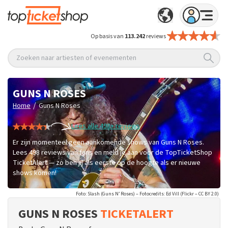
Op basis van
113.242
reviews
Zoeken naar artiesten of evenementen
GUNS N ROSES
/
Home
Guns N Roses
Lees alle 498+ reviews
Er zijn momenteel geen aankomende shows van Guns N Roses.
Lees 498 reviews van fans en meld je aan voor de TopTicketShop
TicketAlert — zo ben jij als eerste op de hoogte als er nieuwe
shows komen!
Foto: Slash (Guns N’ Roses) – Fotocredits: Ed Vill (Flickr – CC BY 2.0)
GUNS N ROSES
TICKETALERT