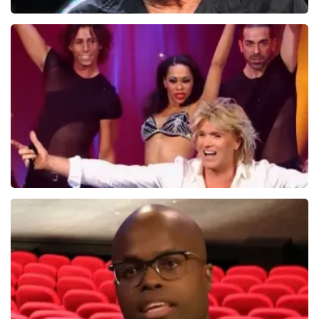
Eric Clapton
110+
reviews
BEKIJKEN
Hans Klok
314+
reviews
BEKIJKEN