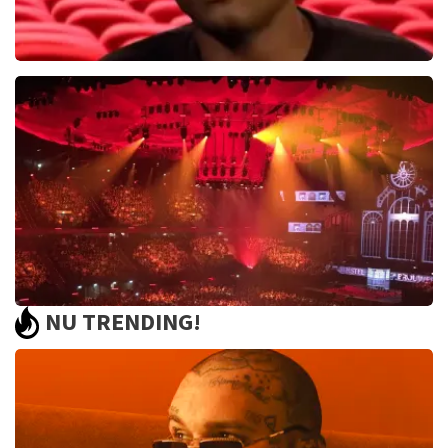
Jandino Asporaat
499+
reviews
BEKIJKEN
NU TRENDING!
Vrienden Van Amstel Live
1252+
reviews
BEKIJKEN