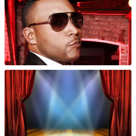
247
laatste 30 minuten
BESTEL NU
Don Omar
224
laatste 30 minuten
BESTEL NU