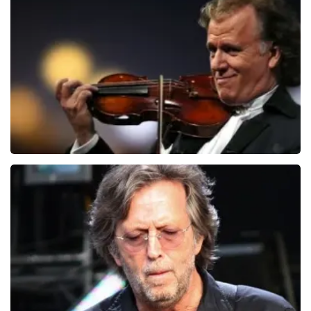
Ilse DeLange
274+
reviews
BEKIJKEN
Andre Rieu
5618+
reviews
BEKIJKEN