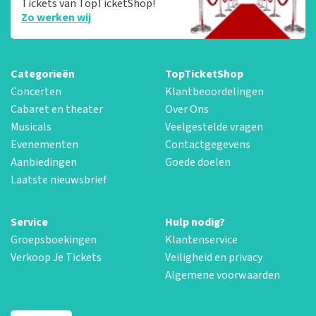
Tickets van TopTicketShop!
Zo werken wij
Categorieën
TopTicketShop
Concerten
Klantbeoordelingen
Cabaret en theater
Over Ons
Musicals
Veelgestelde vragen
Evenementen
Contactgegevens
Aanbiedingen
Goede doelen
Laatste nieuwsbrief
Service
Hulp nodig?
Groepsboekingen
Klantenservice
Verkoop Je Tickets
Veiligheid en privacy
Algemene voorwaarden