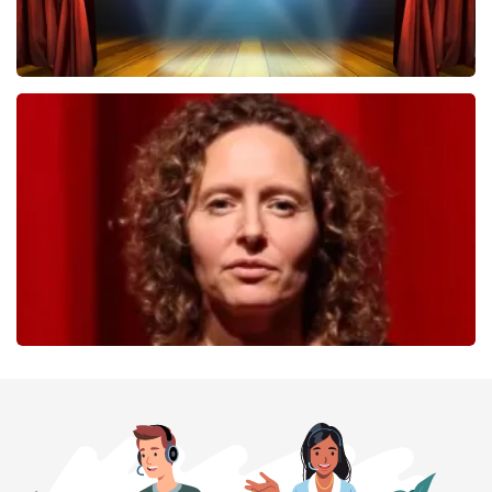
40 45 De Musical
233
laatste 30 minuten
BESTEL NU
Esther van der Voort
226
laatste 30 minuten
BESTEL NU