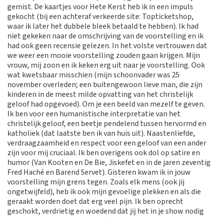
gemist. De kaartjes voor Hete Kerst heb ik in een impuls
gekocht (bij een achteraf verkeerde site: Topticketshop,
waar ik later het dubbele bleek betaald te hebben). Ik had
niet gekeken naar de omschrijving van de voorstelling en ik
had ook geen recensie gelezen. In het volste vertrouwen dat
we weer een mooie voorstelling zouden gaan krijgen. Mijn
vrouw, mij zoon en ik keken erg uit naar je voorstelling. Ook
wat kwetsbaar misschien (mijn schoonvader was 25
november overleden; een buitengewoon lieve man, die zijn
kinderen in de meest milde opvatting van het christelijk
geloof had opgevoed). Om je een beeld van mezelf te geven.
Ik ben voor een humanistische interpretatie van het
christelijk geloof, een beetje pendelend tussen hervormd en
katholiek (dat laatste ben ik van huis uit). Naastenliefde,
verdraagzaamheid en respect voor een geloof van een ander
zijn voor mij cruciaal. Ik ben overigens ook dol op satire en
humor (Van Kooten en De Bie, Jiskefet en in de jaren zeventig
Fred Haché en Barend Servet). Gisteren kwam ik in jouw
voorstelling mijn grens tegen. Zoals elk mens (ook jij
ongetwijfeld), heb ik ook mijn gevoelige plekken en als die
geraakt worden doet dat erg veel pijn. Ik ben oprecht
geschokt, verdrietig en woedend dat jij het in je show nodig