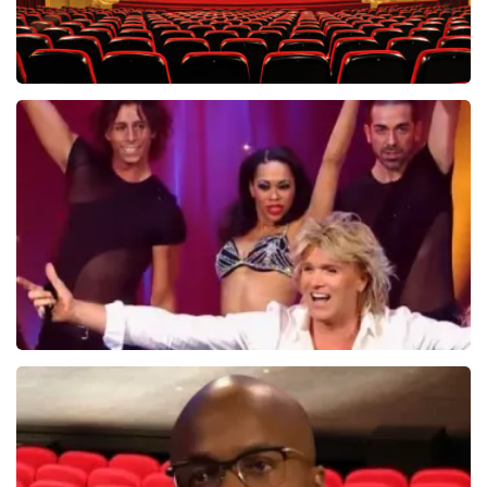
Saturday Night Fever
60
reviews
BEKIJKEN
Hans Klok
314+
reviews
BEKIJKEN