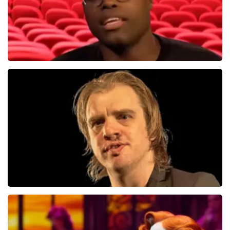
Jandino Asporaat
499+
reviews
BEKIJKEN
Jan Jaap Van Der Wal
49
reviews