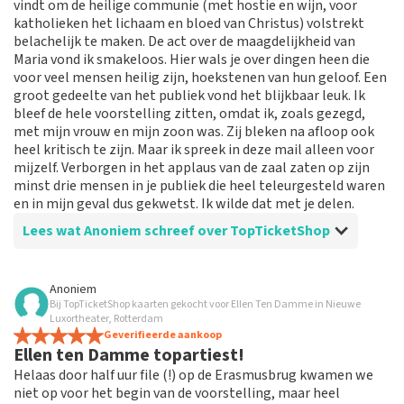
vindt om de heilige communie (met hostie en wijn, voor
katholieken het lichaam en bloed van Christus) volstrekt
belachelijk te maken. De act over de maagdelijkheid van
Maria vond ik smakeloos. Hier wals je over dingen heen die
voor veel mensen heilig zijn, hoekstenen van hun geloof. Een
groot gedeelte van het publiek vond het blijkbaar leuk. Ik
bleef de hele voorstelling zitten, omdat ik, zoals gezegd,
met mijn vrouw en mijn zoon was. Zij bleken na afloop ook
heel kritisch te zijn. Maar ik spreek in deze mail alleen voor
mijzelf. Verborgen in het applaus van de zaal zaten op zijn
minst drie mensen in je publiek die heel teleurgesteld waren
en in mijn geval dus gekwetst. Ik wilde dat met je delen.
Lees wat Anoniem schreef over TopTicketShop
Beoordeling van Anoniem over
TopTicketShop
Anoniem
Bij TopTicketShop kaarten gekocht voor Ellen Ten Damme in Nieuwe
Veel te duur. Dubbele prijs tov die in het
Luxortheater, Rotterdam
theater
Geverifieerde aankoop
Ellen ten Damme topartiest!
Vermijden, veel te duur
Helaas door half uur file (!) op de Erasmusbrug kwamen we
niet op voor het begin van de voorstelling, maar heel
Reactie van TopTicketShop