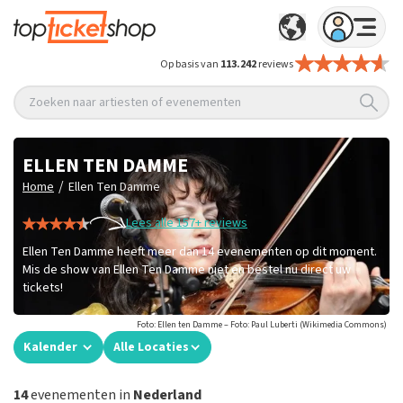
Op basis van
113.242
reviews
Zoeken naar artiesten of evenementen
ELLEN TEN DAMME
/
Home
Ellen Ten Damme
Lees alle 157+ reviews
Ellen Ten Damme heeft meer dan 14 evenementen op dit moment.
Mis de show van Ellen Ten Damme niet en bestel nu direct uw
tickets!
Foto: Ellen ten Damme – Foto: Paul Luberti (Wikimedia Commons)
Kalender
Alle Locaties
14
evenementen in
Nederland