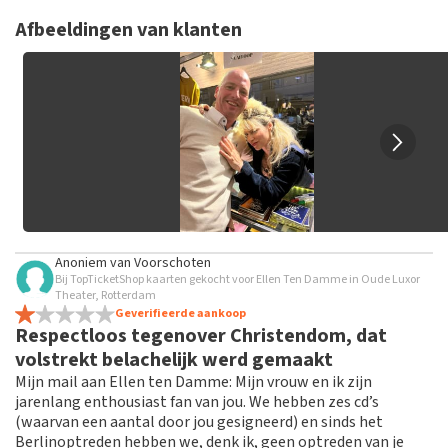
TopTicketShop verzamelt reviews van echte klanten. Het is
niet mogelijk om een review achter te laten als je geen
Afbeeldingen van klanten
tickets hebt aangeschaft bij TopTicketShop. Reviews met
grof taalgebruik en/of onwaarheden worden niet geplaatst.
Het kan enkele weken duren voordat een review wordt
geplaatst.
Anoniem
van
Voorschoten
Bij TopTicketShop kaarten gekocht voor Ellen Ten Damme in Oude Luxor
Theater, Rotterdam
Geverifieerde aankoop
Respectloos tegenover Christendom, dat
volstrekt belachelijk werd gemaakt
Mijn mail aan Ellen ten Damme: Mijn vrouw en ik zijn
jarenlang enthousiast fan van jou. We hebben zes cd’s
(waarvan een aantal door jou gesigneerd) en sinds het
Berlinoptreden hebben we, denk ik, geen optreden van je