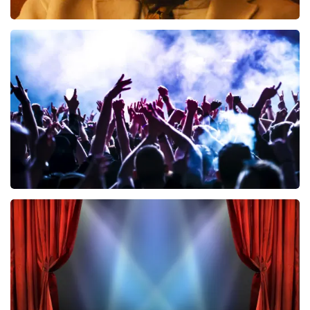
Teddy Swims
461
laatste 30 minuten
BESTEL NU
Megadeth
322
laatste 30 minuten
BESTEL NU