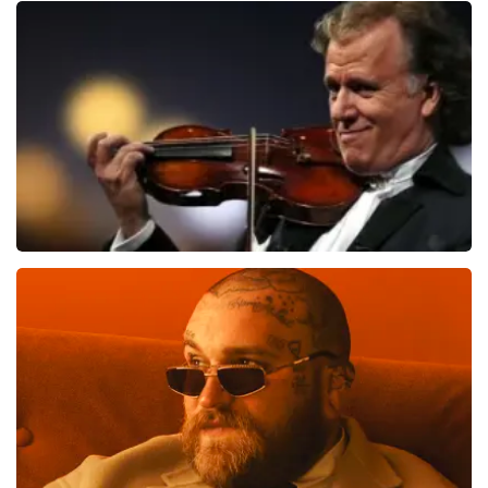
Blof
821
laatste 30 minuten
BESTEL NU
Andre Rieu
514
laatste 30 minuten
BESTEL NU