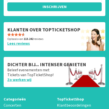
INSCHRIJVEN
KLANTEN OVER TOPTICKETSHOP
Op basis van
113.242
reviews
Lees reviews
DICHTER BIJ... INTENSER GENIETEN
Beleef evenementen met
Tickets van TopTicketShop!
Zo werken wij
Categorieën
TopTicketShop
Concerten
Klantbeoordelingen