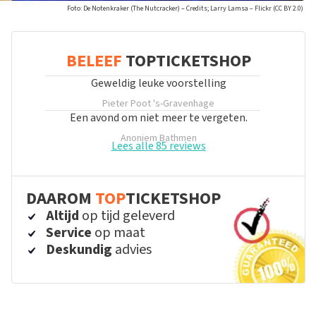
Foto: De Notenkraker (The Nutcracker) – Credits; Larry Lamsa – Flickr (CC BY 2.0)
BELEEF
TOPTICKETSHOP
Geweldig leuke voorstelling
Pieter Poot
's-Gravenhage
Een avond om niet meer te vergeten.
Anoniem
Bathmen
Lees alle 85 reviews
DAAROM
TOP
TICKETSHOP
Altijd
op tijd geleverd
Service
op maat
Deskundig
advies