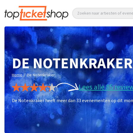
Zoeken naar artiesten of eve
DE NOTENKRAKER
/
Home
De Notenkraker
Lees alle 85 revie
De Notenkraker heeft meer dan 33 evenementen op dit momen