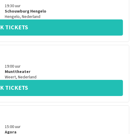
19:30
uur
Schouwburg Hengelo
Hengelo
,
Nederland
K TICKETS
19:00
uur
Munttheater
Weert
,
Nederland
K TICKETS
15:00
uur
Agora