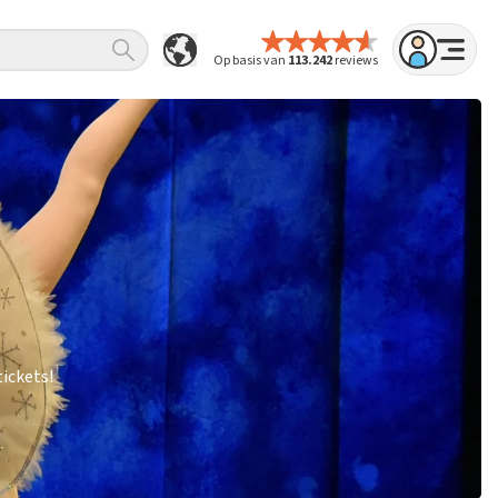
Op basis van
113.242
reviews
ickets!