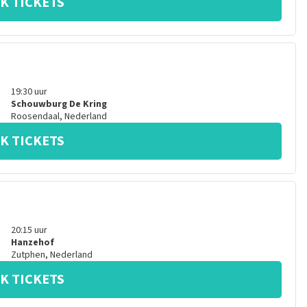
K TICKETS
19:30
uur
Schouwburg De Kring
Roosendaal
,
Nederland
K TICKETS
20:15
uur
Hanzehof
Zutphen
,
Nederland
K TICKETS