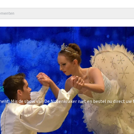
nementen
ws
t. Mis de show van De Notenkraker niet en bestel nu direct uw t