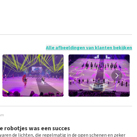
 mogelijk om een review achter te laten als je geen tickets
ruik en/of onwaarheden worden niet geplaatst. Het kan enkele
Alle afbeeldingen van klanten bekijken
dam
e robotjes was een succes
waren de lichten, die regelmatig in de ogen schenen en zeker