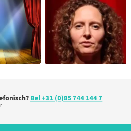
u
Teddy Swims
 minuten
796
laatste 30 minuten
U
BESTEL NU
ical
Esther van der Voort
 minuten
279
laatste 30 minuten
U
BESTEL NU
lefonisch?
Bel +31 (0)85 744 144 7
r