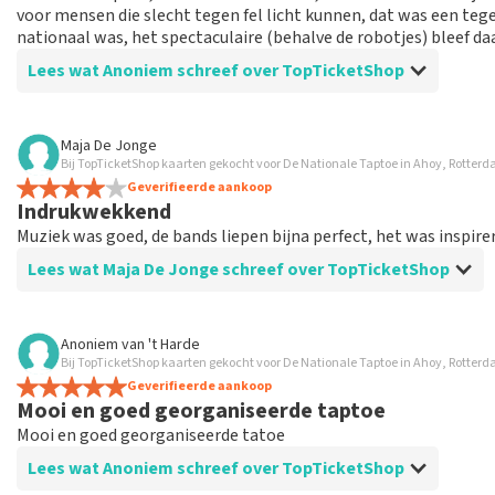
voor mensen die slecht tegen fel licht kunnen, dat was een teg
nationaal was, het spectaculaire (behalve de robotjes) bleef daa
Lees wat Anoniem schreef over TopTicketShop
Beoordeling van Anoniem over
TopTicketShop
Maja De Jonge
Bij TopTicketShop kaarten gekocht voor De Nationale Taptoe in Ahoy, Rotter
prima geregeld
Geverifieerde aankoop
Indrukwekkend
Muziek was goed, de bands liepen bijna perfect, het was inspire
Lees wat Maja De Jonge schreef over TopTicketShop
Beoordeling van Maja De Jonge over
TopTicketShop
Anoniem
van
't Harde
Bij TopTicketShop kaarten gekocht voor De Nationale Taptoe in Ahoy, Rotter
Snel geregeld
Geverifieerde aankoop
Eenvoudig te borken, goed overzucht van de zitplaatsen, goe
Mooi en goed georganiseerde taptoe
Mooi en goed georganiseerde tatoe
Lees wat Anoniem schreef over TopTicketShop