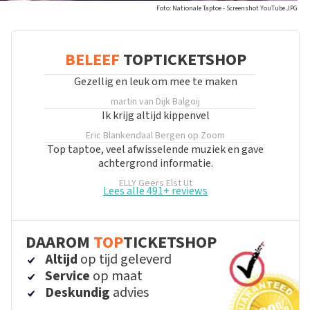
Foto: Nationale Taptoe - Screenshot YouTube.JPG
BELEEF
TOPTICKETSHOP
Gezellig en leuk om mee te maken
martin van Dijk
Balgoij
Ik krijg altijd kippenvel
Eric Blankendaal
Bergen op Zoom
Top taptoe, veel afwisselende muziek en gave
achtergrond informatie.
ELLY Geers
Elst Ut
Lees alle 491+ reviews
DAAROM
TOP
TICKETSHOP
Altijd
op tijd geleverd
Service
op maat
Deskundig
advies