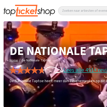
Zoeken naar artiesten of eve
DE NATIONALE TA
/
Home
De Nationale Taptoe
Lees alle 491+ rev
De Nationale Taptoe heeft meer dan 3 evenementen op dit m