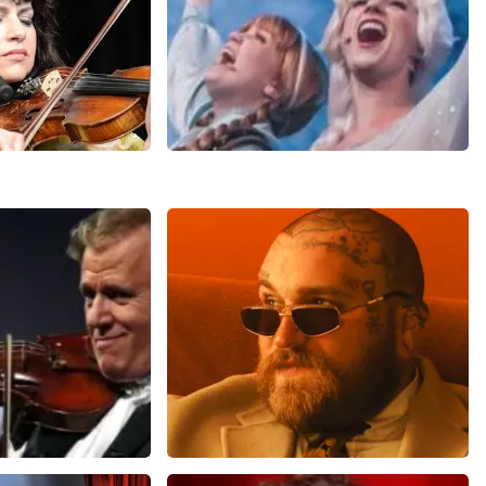
Damme
Frozen De Musical
57+
reviews
67
reviews
N
BEKIJKEN