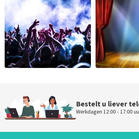
Blof
Andre Rie
1012
laatste 30 minuten
957
laatste 30
BESTEL NU
BESTEL N
Megadeth
40 45 De Mus
443
laatste 30 minuten
432
laatste 30
BESTEL NU
BESTEL N
Bestelt u liever te
Werkdagen 12:00 - 17:00 uu