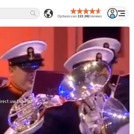
Op basis van
113.242
reviews
rect uw tickets!