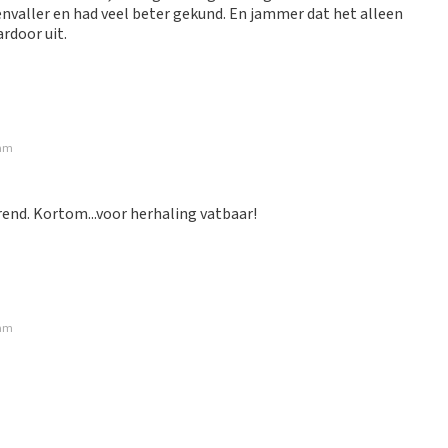
envaller en had veel beter gekund. En jammer dat het alleen
rdoor uit.
dam
rend. Kortom...voor herhaling vatbaar!
dam
de informatie en tijdig toesturen van de tickets