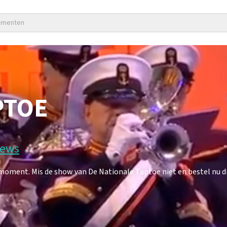
nementen
PTOE
iews
oment. Mis de show van De Nationale Taptoe niet en bestel nu di