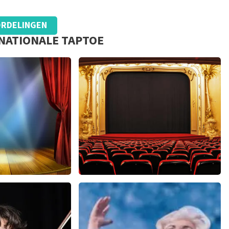
RDELINGEN
 NATIONALE TAPTOE
usical
Saturday Night Fever
588+
reviews
60
reviews
EN
BEKIJKEN