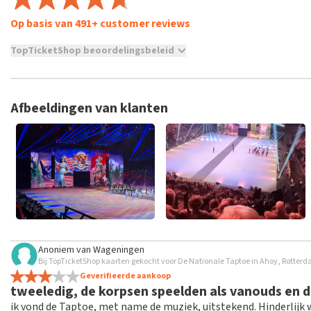
Op basis van 491+ customer reviews
TopTicketShop beoordelingsbeleid
TopTicketShop verzamelt reviews van echte klanten. Het is niet
hebt aangeschaft bij TopTicketShop. Reviews met grof taalgeb
weken duren voordat een review wordt geplaatst.
Afbeeldingen van klanten
Anoniem
van
Wageningen
Bij TopTicketShop kaarten gekocht voor De Nationale Taptoe in Ahoy, Rotter
Geverifieerde aankoop
tweeledig, de korpsen speelden als vanouds en d
ik vond de Taptoe, met name de muziek, uitstekend. Hinderlijk 