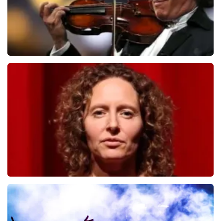
Andre Rieu
526
laatste 30 minuten
BESTEL NU
Esther van der Voort
392
laatste 30 minuten