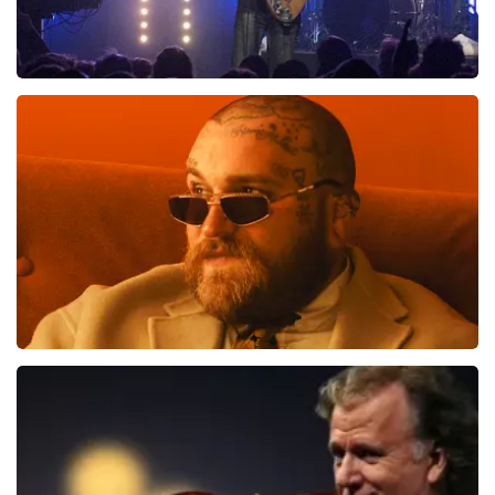
Blof
700
laatste 30 minuten
BESTEL NU
Teddy Swims
551
laatste 30 minuten
BESTEL NU