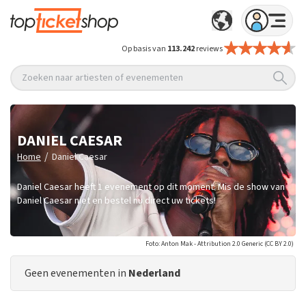
Op basis van
113.242
reviews
Zoeken naar artiesten of evenementen
DANIEL CAESAR
/
Home
Daniel Caesar
Daniel Caesar heeft 1 evenement op dit moment. Mis de show van
Daniel Caesar niet en bestel nu direct uw tickets!
Foto: Anton Mak - Attribution 2.0 Generic (CC BY 2.0)
Geen evenementen in
Nederland