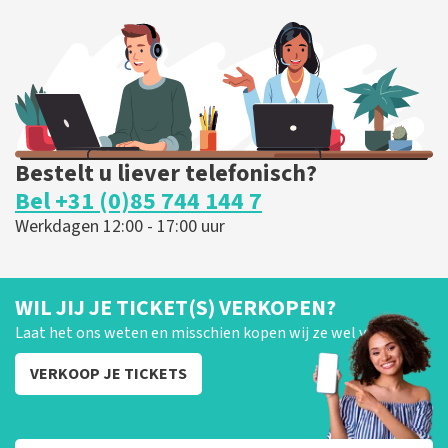
299
laatste 30 minuten
BESTEL NU
Bestelt u liever telefonisch?
Bel +31 (0)85 744 144 7
Werkdagen 12:00 - 17:00 uur
WIL JIJ JE TICKET(S) VERKOPEN?
Laat het ons weten en misschien kopen wij ze wel van je!
VERKOOP JE TICKETS