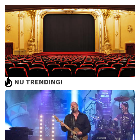
Pretty Woman
44
reviews
BEKIJKEN
NU TRENDING!
Saturday Night Fever
60
reviews
BEKIJKEN