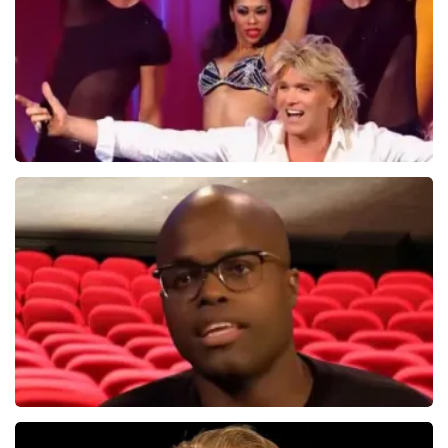
BEKIJKEN
Hans Klok
314+
reviews
BEKIJKEN
Jandino Asporaat