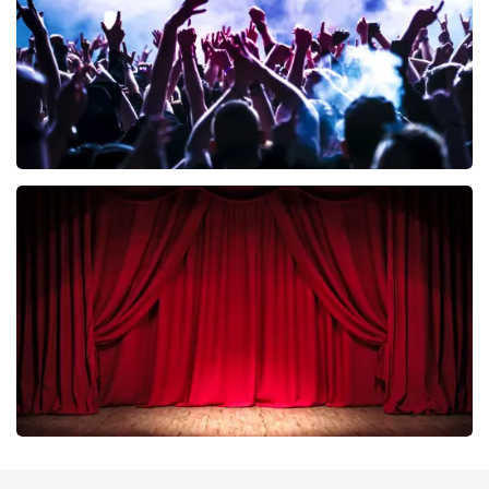
BESTEL NU
Megadeth
335
laatste 30 minuten
BESTEL NU
Job Knoester