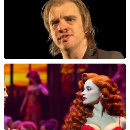
499+
reviews
BEKIJKEN
Jan Jaap Van Der Wal
49
reviews
BEKIJKEN