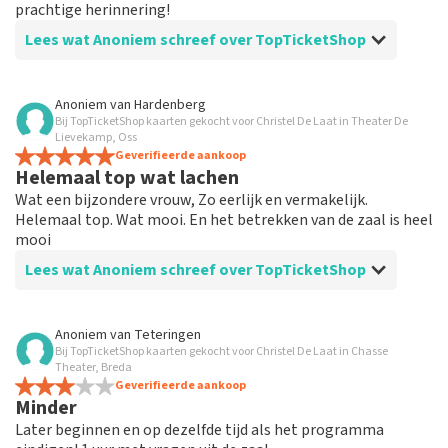
prachtige herinnering!
Lees wat Anoniem schreef over TopTicketShop
Beoordeling van Anoniem over
TopTicketShop
Anoniem
van
Hardenberg
Bij TopTicketShop kaarten gekocht voor Christel De Laat in Theater De
Meedenken aardige medewerker
Lievekamp, Oss
Het was een empathische en meedenkende
Geverifieerde aankoop
Helemaal top wat lachen
medewerker die hard zijn best heeft gedaan voor goede
kaarten te regelen.
Wat een bijzondere vrouw, Zo eerlijk en vermakelijk.
Helemaal top. Wat mooi. En het betrekken van de zaal is heel
mooi
Lees wat Anoniem schreef over TopTicketShop
Beoordeling van Anoniem over
TopTicketShop
Anoniem
van
Teteringen
Bij TopTicketShop kaarten gekocht voor Christel De Laat in Chasse
Was prima
Theater, Breda
Was top geregeld. prima en de kaarten mooi op tijd
Geverifieerde aankoop
Minder
Later beginnen en op dezelfde tijd als het programma