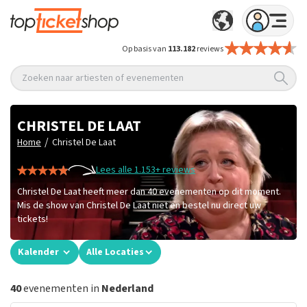
Op basis van
113.182
reviews
Zoeken naar artiesten of evenementen
CHRISTEL DE LAAT
/
Home
Christel De Laat
Lees alle 1.153+ reviews
Christel De Laat heeft meer dan 40 evenementen op dit moment.
Mis de show van Christel De Laat niet en bestel nu direct uw
tickets!
Kalender
Alle Locaties
40
evenementen in
Nederland