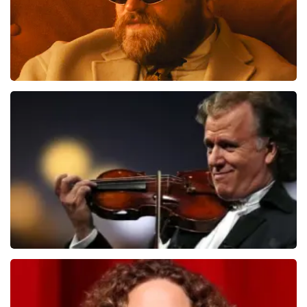
Teddy Swims
510
laatste 30 minuten
BESTEL NU
Andre Rieu
503
laatste 30 minuten