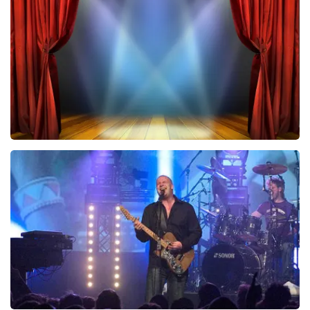
423
laatste 30 minuten
BESTEL NU
40 45 De Musical
290
laatste 30 minuten
BESTEL NU