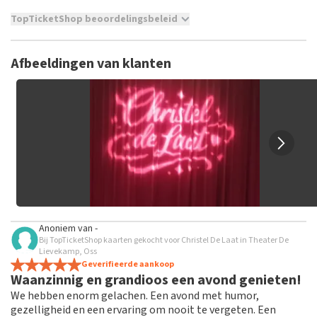
TopTicketShop beoordelingsbeleid
TopTicketShop verzamelt reviews van echte klanten. Het is
niet mogelijk om een review achter te laten als je geen
Afbeeldingen van klanten
tickets hebt aangeschaft bij TopTicketShop. Reviews met
grof taalgebruik en/of onwaarheden worden niet geplaatst.
Het kan enkele weken duren voordat een review wordt
geplaatst.
Anoniem
van
-
Bij TopTicketShop kaarten gekocht voor Christel De Laat in Theater De
Lievekamp, Oss
Geverifieerde aankoop
Waanzinnig en grandioos een avond genieten!
We hebben enorm gelachen. Een avond met humor,
gezelligheid en een ervaring om nooit te vergeten. Een