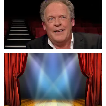
tickets. Wij communiceren het feit dat wij een
wederverkoper zijn erg duidelijk op de website. Onder
1353+
reviews
andere met de volgende zin bovenaan de pagina waar
BEKIJKEN
de klant op landt: De prijzen van wederverkooptickets
kunnen hoger zijn dan de nominale waarde. Ook
noemen wij de originele waarde bij onze prijs en ook
nog eens in de winkelwagen. Het is dus niet te missen.
En verder verwijzen wij ook nog door naar het originele
verkooppunt. Meer kunnen wij niet doen. Wij hopen dat
u ondanks de hogere prijs toch een fantastische avond
heeft gehad. Met vriendelijke groeten, Johan
Topticketshop
Bert Visscher
1655+
reviews
BEKIJKEN