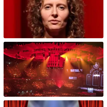
BESTEL NU
Esther van der Voort
488
laatste 30 minuten
BESTEL NU
Vrienden Van Amstel Live