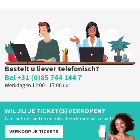
Blof
255
laatste 30 minuten
BESTEL NU
Bestelt u liever telefonisch?
Bel +31 (0)85 744 144 7
Werkdagen 12:00 - 17:00 uur
WIL JIJ JE TICKET(S) VERKOPEN?
Laat het ons weten en misschien kopen wij ze wel van je!
VERKOOP JE TICKETS