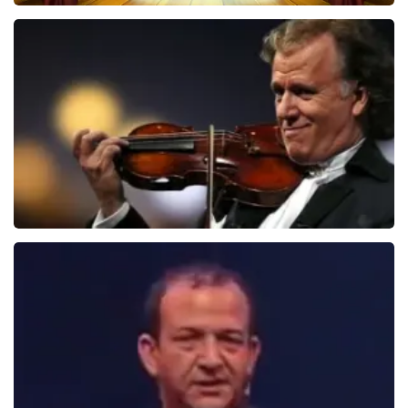
40 45 De Musical
2588+
reviews
BEKIJKEN
Andre Rieu
5606+
reviews
BEKIJKEN