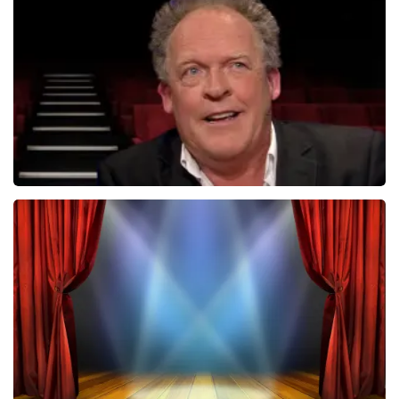
tickets. Wij communiceren het feit dat wij een
wederverkoper zijn erg duidelijk op de website. Onder
1353+
reviews
andere met de volgende zin bovenaan de pagina waar
BEKIJKEN
de klant op landt: De prijzen van wederverkooptickets
kunnen hoger zijn dan de nominale waarde. Ook
noemen wij de originele waarde bij onze prijs en ook
nog eens in de winkelwagen. Het is dus niet te missen.
En verder verwijzen wij ook nog door naar het originele
verkooppunt. Meer kunnen wij niet doen. Wij hopen dat
u ondanks de hogere prijs toch een fantastische avond
heeft gehad. Met vriendelijke groeten, Johan
Topticketshop
Bert Visscher
1655+
reviews
BEKIJKEN