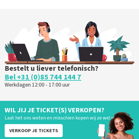
40 45 De Musical
331
laatste 30 minuten
BESTEL NU
Bestelt u liever telefonisch?
Bel +31 (0)85 744 144 7
Werkdagen 12:00 - 17:00 uur
WIL JIJ JE TICKET(S) VERKOPEN?
Laat het ons weten en misschien kopen wij ze wel van je!
VERKOOP JE TICKETS