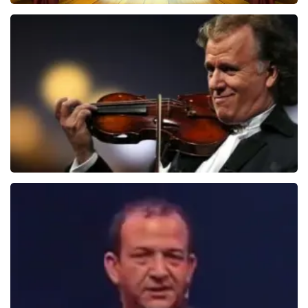
40 45 De Musical
2588+
reviews
BEKIJKEN
Andre Rieu
5606+
reviews
BEKIJKEN