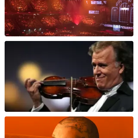
Vrienden Van Amstel Live
1626
laatste 30 minuten
BESTEL NU
Andre Rieu
1138
laatste 30 minuten