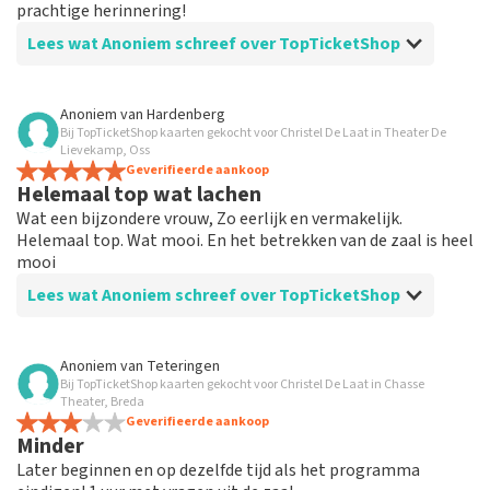
prachtige herinnering!
Lees wat Anoniem schreef over TopTicketShop
Beoordeling van Anoniem over
TopTicketShop
Anoniem
van
Hardenberg
Bij TopTicketShop kaarten gekocht voor Christel De Laat in Theater De
Meedenken aardige medewerker
Lievekamp, Oss
Het was een empathische en meedenkende
Geverifieerde aankoop
Helemaal top wat lachen
medewerker die hard zijn best heeft gedaan voor goede
kaarten te regelen.
Wat een bijzondere vrouw, Zo eerlijk en vermakelijk.
Helemaal top. Wat mooi. En het betrekken van de zaal is heel
mooi
Lees wat Anoniem schreef over TopTicketShop
Beoordeling van Anoniem over
TopTicketShop
Anoniem
van
Teteringen
Bij TopTicketShop kaarten gekocht voor Christel De Laat in Chasse
Was prima
Theater, Breda
Was top geregeld. prima en de kaarten mooi op tijd
Geverifieerde aankoop
Minder
Later beginnen en op dezelfde tijd als het programma