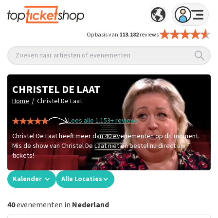
Op basis van
113.182
reviews
Zoeken naar artiesten of evenementen
CHRISTEL DE LAAT
/
Home
Christel De Laat
Lees alle 1.153+ reviews
Christel De Laat heeft meer dan 40 evenementen op dit moment.
Mis de show van Christel De Laat niet en bestel nu direct uw
tickets!
Kalender
Alle Locaties
40
evenementen in
Nederland