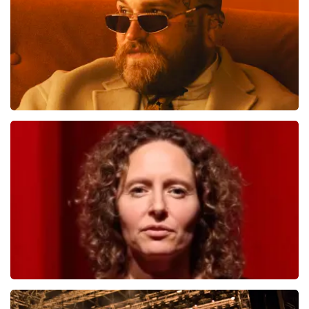
BESTEL NU
Teddy Swims
817
laatste 30 minuten
BESTEL NU
Esther van der Voort