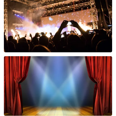
546
laatste 30 minuten
BESTEL NU
Don Omar
422
laatste 30 minuten
BESTEL NU