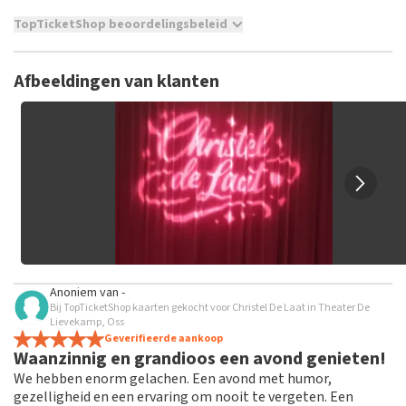
TopTicketShop beoordelingsbeleid
TopTicketShop verzamelt reviews van echte klanten. Het is
niet mogelijk om een review achter te laten als je geen
Afbeeldingen van klanten
tickets hebt aangeschaft bij TopTicketShop. Reviews met
grof taalgebruik en/of onwaarheden worden niet geplaatst.
Het kan enkele weken duren voordat een review wordt
geplaatst.
Anoniem
van
-
Bij TopTicketShop kaarten gekocht voor Christel De Laat in Theater De
Lievekamp, Oss
Geverifieerde aankoop
Waanzinnig en grandioos een avond genieten!
We hebben enorm gelachen. Een avond met humor,
gezelligheid en een ervaring om nooit te vergeten. Een