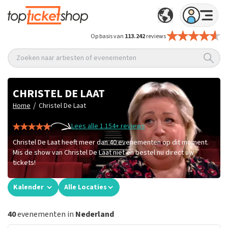
Op basis van
113.242
reviews
Zoeken naar artiesten of evenementen
CHRISTEL DE LAAT
/
Home
Christel De Laat
Lees alle 1.154+ reviews
Christel De Laat heeft meer dan 40 evenementen op dit moment.
Mis de show van Christel De Laat niet en bestel nu direct uw
tickets!
Kalender
Alle Locaties
40
evenementen in
Nederland