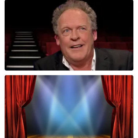
Tineke Schouten
1353+
reviews
BEKIJKEN
Bert Visscher
1655+
reviews
BEKIJKEN