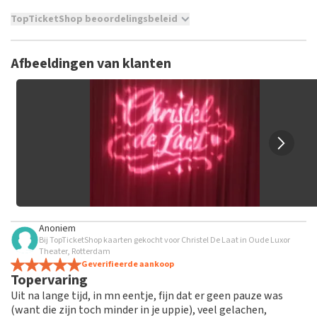
TopTicketShop beoordelingsbeleid
TopTicketShop verzamelt reviews van echte klanten. Het is
niet mogelijk om een review achter te laten als je geen
Afbeeldingen van klanten
tickets hebt aangeschaft bij TopTicketShop. Reviews met
grof taalgebruik en/of onwaarheden worden niet geplaatst.
Het kan enkele weken duren voordat een review wordt
geplaatst.
Anoniem
Bij TopTicketShop kaarten gekocht voor Christel De Laat in Oude Luxor
Theater, Rotterdam
Geverifieerde aankoop
Topervaring
Uit na lange tijd, in mn eentje, fijn dat er geen pauze was
(want die zijn toch minder in je uppie), veel gelachen,