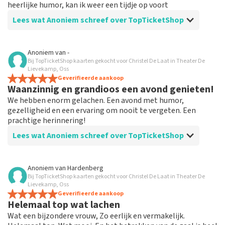
heerlijke humor, kan ik weer een tijdje op voort
Lees wat Anoniem schreef over TopTicketShop
Beoordeling van Anoniem over
TopTicketShop
Anoniem
van
-
Bij TopTicketShop kaarten gekocht voor Christel De Laat in Theater De
Goed geregeld
Lievekamp, Oss
Bestelling en informatie duidelijk en ruim op tijd,
Geverifieerde aankoop
Waanzinnig en grandioos een avond genieten!
schrok even van de andere naam op het ticket, maar
ook hier was uitleg over en bleek geen probleem
We hebben enorm gelachen. Een avond met humor,
gezelligheid en een ervaring om nooit te vergeten. Een
prachtige herinnering!
Lees wat Anoniem schreef over TopTicketShop
Beoordeling van Anoniem over
TopTicketShop
Anoniem
van
Hardenberg
Bij TopTicketShop kaarten gekocht voor Christel De Laat in Theater De
Meedenken aardige medewerker
Lievekamp, Oss
Het was een empathische en meedenkende
Geverifieerde aankoop
Helemaal top wat lachen
medewerker die hard zijn best heeft gedaan voor goede
kaarten te regelen.
Wat een bijzondere vrouw, Zo eerlijk en vermakelijk.