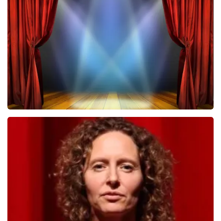
Megadeth
322
laatste 30 minuten
BESTEL NU
40 45 De Musical
233
laatste 30 minuten
BESTEL NU