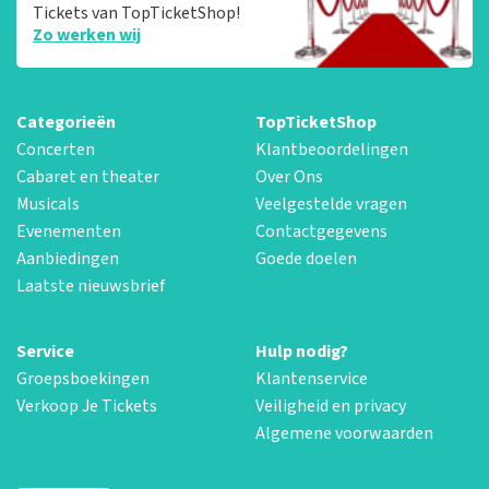
Tickets van TopTicketShop!
Zo werken wij
Categorieën
TopTicketShop
Concerten
Klantbeoordelingen
Cabaret en theater
Over Ons
Musicals
Veelgestelde vragen
Evenementen
Contactgegevens
Aanbiedingen
Goede doelen
Laatste nieuwsbrief
Service
Hulp nodig?
Groepsboekingen
Klantenservice
Verkoop Je Tickets
Veiligheid en privacy
Algemene voorwaarden