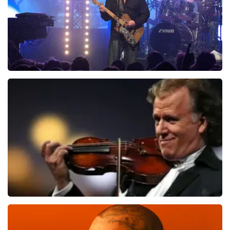
Blof
821
laatste 30 minuten
BESTEL NU
Andre Rieu
514
laatste 30 minuten