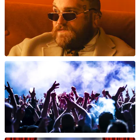
BESTEL NU
Teddy Swims
461
laatste 30 minuten
BESTEL NU