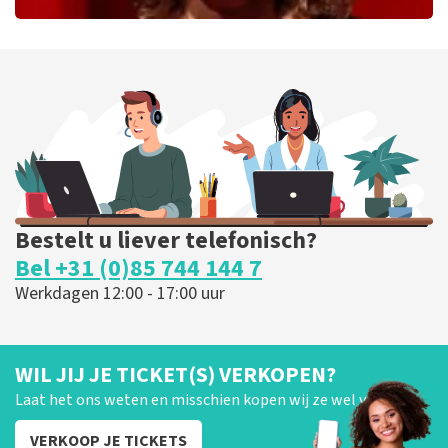
Esther van der Voort
226
laatste 30 minuten
BESTEL NU
Bestelt u liever telefonisch?
Bel +31 (0)85 744 144 7
Werkdagen 12:00 - 17:00 uur
WIL JIJ JE TICKET(S) VERKOPEN?
Laat het ons weten en misschien kopen wij ze wel van je!
VERKOOP JE TICKETS