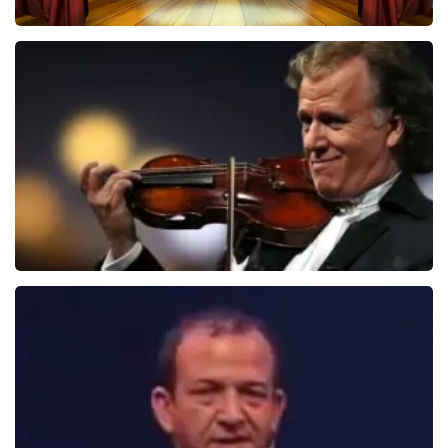
40 45 De Musical
2588+
reviews
BEKIJKEN
Andre Rieu
5618+
reviews
BEKIJKEN