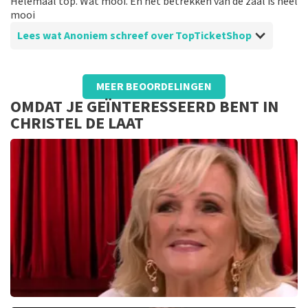
Helemaal top. Wat mooi. En het betrekken van de zaal is heel
mooi
Lees wat Anoniem schreef over TopTicketShop
Beoordeling van Anoniem over
TopTicketShop
MEER BEOORDELINGEN
Was prima
OMDAT JE GEÏNTERESSEERD BENT IN
Was top geregeld. prima en de kaarten mooi op tijd
CHRISTEL DE LAAT