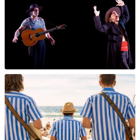
De Verleiders
136
laatste 30 minuten
BESTEL NU
Ashton Brothers
115
laatste 30 minuten
BESTEL NU