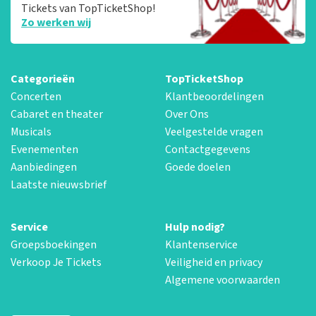
Tickets van TopTicketShop!
Zo werken wij
Categorieën
TopTicketShop
Concerten
Klantbeoordelingen
Cabaret en theater
Over Ons
Musicals
Veelgestelde vragen
Evenementen
Contactgegevens
Aanbiedingen
Goede doelen
Laatste nieuwsbrief
Service
Hulp nodig?
Groepsboekingen
Klantenservice
Verkoop Je Tickets
Veiligheid en privacy
Algemene voorwaarden