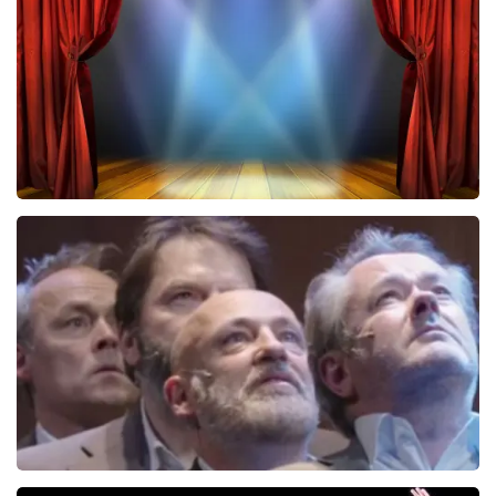
BESTEL NU
40 45 De Musical
221
laatste 30 minuten
BESTEL NU