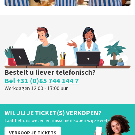
Beach Boys Best
106
laatste 30 minuten
BESTEL NU
Bestelt u liever telefonisch?
Bel +31 (0)85 744 144 7
Werkdagen 12:00 - 17:00 uur
WIL JIJ JE TICKET(S) VERKOPEN?
Laat het ons weten en misschien kopen wij ze wel van je!
VERKOOP JE TICKETS