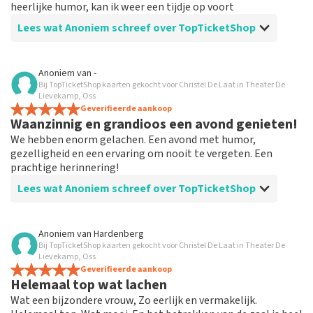
heerlijke humor, kan ik weer een tijdje op voort
Lees wat Anoniem schreef over TopTicketShop
Beoordeling van Anoniem over
TopTicketShop
Anoniem
van
-
Bij TopTicketShop kaarten gekocht voor Christel De Laat in Theater De
Goed geregeld
Lievekamp, Oss
Bestelling en informatie duidelijk en ruim op tijd,
Geverifieerde aankoop
Waanzinnig en grandioos een avond genieten!
schrok even van de andere naam op het ticket, maar
ook hier was uitleg over en bleek geen probleem
We hebben enorm gelachen. Een avond met humor,
gezelligheid en een ervaring om nooit te vergeten. Een
prachtige herinnering!
Lees wat Anoniem schreef over TopTicketShop
Beoordeling van Anoniem over
TopTicketShop
Anoniem
van
Hardenberg
Bij TopTicketShop kaarten gekocht voor Christel De Laat in Theater De
Meedenken aardige medewerker
Lievekamp, Oss
Het was een empathische en meedenkende
Geverifieerde aankoop
Helemaal top wat lachen
medewerker die hard zijn best heeft gedaan voor goede
kaarten te regelen.
Wat een bijzondere vrouw, Zo eerlijk en vermakelijk.