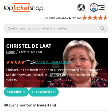
Op basis van
113.242
reviews
Zoeken naar artiesten of evenementen
CHRISTEL DE LAAT
/
Home
Christel De Laat
Lees alle 1.154+ reviews
Christel De Laat heeft meer dan 40 evenementen op dit moment.
Mis de show van Christel De Laat niet en bestel nu direct uw
tickets!
Kalender
Alle Locaties
40
evenementen in
Nederland