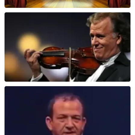
40 45 De Musical
2588+
reviews
BEKIJKEN
Andre Rieu
5618+
reviews
BEKIJKEN