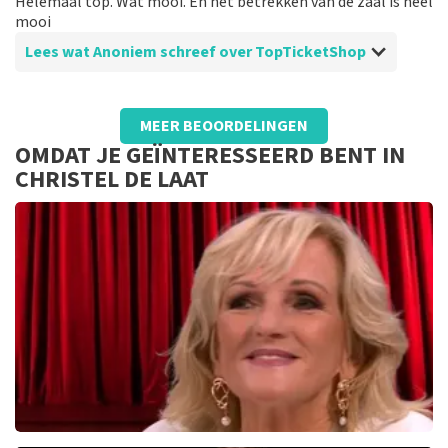
Helemaal top. Wat mooi. En het betrekken van de zaal is heel
mooi
Lees wat Anoniem schreef over TopTicketShop
Beoordeling van Anoniem over
TopTicketShop
MEER BEOORDELINGEN
Was prima
OMDAT JE GEÏNTERESSEERD BENT IN
Was top geregeld. prima en de kaarten mooi op tijd
CHRISTEL DE LAAT