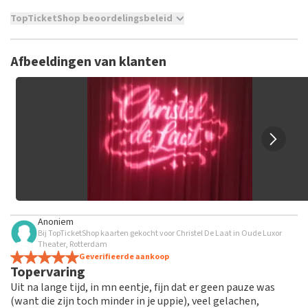
TopTicketShop beoordelingsbeleid
TopTicketShop verzamelt reviews van echte klanten. Het is
niet mogelijk om een review achter te laten als je geen
Afbeeldingen van klanten
tickets hebt aangeschaft bij TopTicketShop. Reviews met
grof taalgebruik en/of onwaarheden worden niet geplaatst.
Het kan enkele weken duren voordat een review wordt
geplaatst.
Anoniem
Bij TopTicketShop kaarten gekocht voor Christel De Laat in Oude Luxor
Theater, Rotterdam
Geverifieerde aankoop
Topervaring
Uit na lange tijd, in mn eentje, fijn dat er geen pauze was
(want die zijn toch minder in je uppie), veel gelachen,