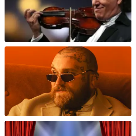
Andre Rieu
552
laatste 30 minuten
BESTEL NU
Teddy Swims
425
laatste 30 minuten