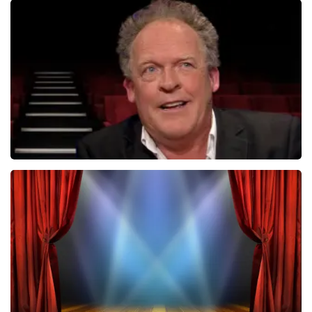
Tineke Schouten
1353+
reviews
BEKIJKEN
Bert Visscher
1655+
reviews
BEKIJKEN