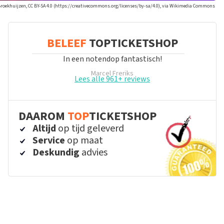
Broekhuijzen, CC BY-SA 4.0 (https://creativecommons.org/licenses/by-sa/4.0), via Wikimedia Commons
BELEEF
TOPTICKETSHOP
In een notendop fantastisch!
Marcel Freriks
Lees alle 961+ reviews
DAAROM
TOP
TICKETSHOP
Altijd
op tijd geleverd
Service
op maat
Deskundig
advies