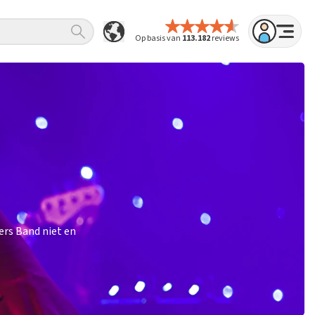
Op basis van
113.182
reviews
ers Band niet en