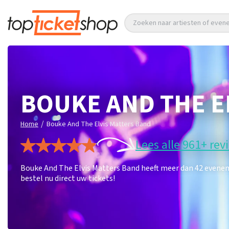
Zoeken naar artiesten of eve
BOUKE AND THE E
/
Home
Bouke And The Elvis Matters Band
Lees alle 961+ rev
Bouke And The Elvis Matters Band heeft meer dan 42 evene
bestel nu direct uw tickets!