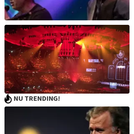
Edwin Evers Band
729+
reviews
BEKIJKEN
NU TRENDING!
Vrienden Van Amstel Live
1252+
reviews
BEKIJKEN