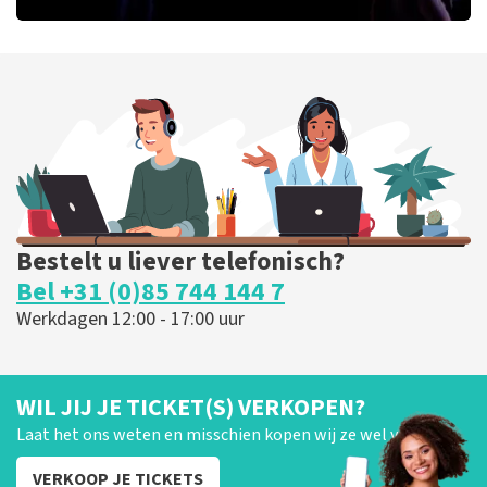
Ashton Brothers
170
laatste 30 minuten
BESTEL NU
Bestelt u liever telefonisch?
Bel +31 (0)85 744 144 7
Werkdagen 12:00 - 17:00 uur
WIL JIJ JE TICKET(S) VERKOPEN?
Laat het ons weten en misschien kopen wij ze wel van je!
VERKOOP JE TICKETS