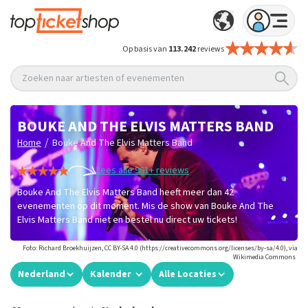
Op basis van
113.242
reviews
Zoeken naar artiesten of evenementen
BOUKE AND THE ELVIS MATTERS BAND
/
Home
Bouke And The Elvis Matters Band
Lees alle 961+ reviews
Bouke And The Elvis Matters Band heeft meer dan 42
evenementen op dit moment. Mis de show van Bouke And The
Elvis Matters Band niet en bestel nu direct uw tickets!
Foto: Richard Broekhuijzen, CC BY-SA 4.0 (https://creativecommons.org/licenses/by-sa/4.0), via
Wikimedia Commons
Nederland
Kalender
Alle Locaties