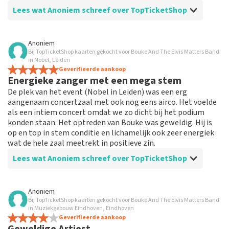
Lees wat Anoniem schreef over TopTicketShop
Beoordeling van Anoniem over
TopTicketShop
Anoniem
Bij TopTicketShop kaarten gekocht voor Bouke And The Elvis Matters Band
Komt afgesproken data na
in Nobel, Leiden
Alles klopte, behalve dat er niets uitgeprint hoefde te
Geverifieerde aankoop
Energieke zanger met een mega stem
worden van het MGE, geen tassencontrole plaats vond
en wij voor ons pauzedrankje moesten betalen.
De plek van het event (Nobel in Leiden) was een erg
aangenaam concertzaal met ook nog eens airco. Het voelde
als een intiem concert omdat we zo dicht bij het podium
konden staan. Het optreden van Bouke was geweldig. Hij is
op en top in stem conditie en lichamelijk ook zeer energiek
wat de hele zaal meetrekt in positieve zin.
Lees wat Anoniem schreef over TopTicketShop
Beoordeling van Anoniem over
TopTicketShop
Anoniem
Bij TopTicketShop kaarten gekocht voor Bouke And The Elvis Matters Band
Makkelijke QR code van tickets
in Muziekgebouw Eindhoven, Eindhoven
Ik kreeg mijn tickets heel fijn via de mail met QR code
Geverifieerde aankoop