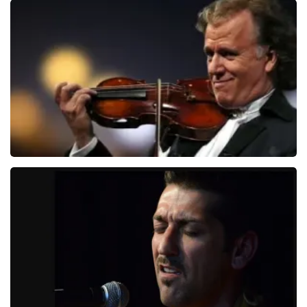
Bee Gees Forever
845+
reviews
BEKIJKEN
Andre Rieu
5618+
reviews
BEKIJKEN