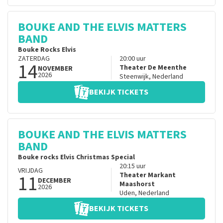
BOUKE AND THE ELVIS MATTERS
BAND
Bouke Rocks Elvis
ZATERDAG
20:00
uur
14
Theater De Meenthe
NOVEMBER
2026
Steenwijk
,
Nederland
BEKIJK TICKETS
BOUKE AND THE ELVIS MATTERS
BAND
Bouke rocks Elvis Christmas Special
20:15
uur
VRIJDAG
11
Theater Markant
DECEMBER
Maashorst
2026
Uden
,
Nederland
BEKIJK TICKETS