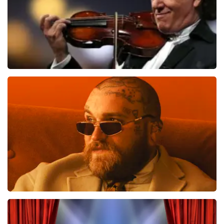
Andre Rieu
658
laatste 30 minuten
BESTEL NU
Teddy Swims
543
laatste 30 minuten