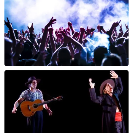
Blof
245
laatste 30 minuten
BESTEL NU
Megadeth
200
laatste 30 minuten
BESTEL NU