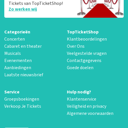
Tickets van TopTicketShop!
Zo werken wij
Categorieën
TopTicketShop
Concerten
Klantbeoordelingen
Cabaret en theater
Over Ons
Musicals
Veelgestelde vragen
Evenementen
Contactgegevens
Aanbiedingen
Goede doelen
Laatste nieuwsbrief
Service
Hulp nodig?
Groepsboekingen
Klantenservice
Verkoop Je Tickets
Veiligheid en privacy
Algemene voorwaarden