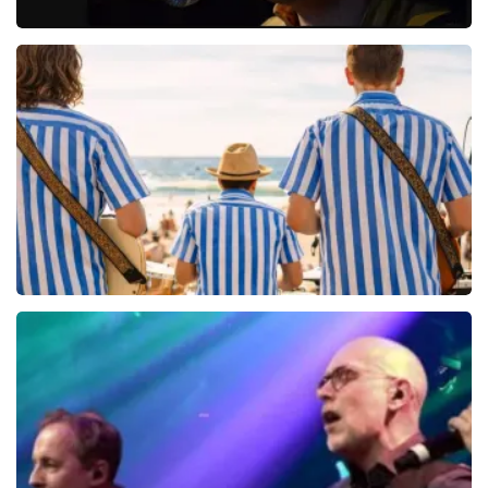
Danny Vera
767+
reviews
BEKIJKEN
Beach Boys Best
206+
reviews
BEKIJKEN