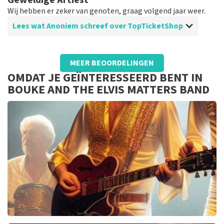
Geweldige Artiest
die makkelijk te scannen was bij de ingang.
Wij hebben er zeker van genoten, graag volgend jaar weer.
Lees wat Anoniem schreef over TopTicketShop
Beoordeling van Anoniem over
TopTicketShop
MEER BEOORDELINGEN
Aankoop tickets
OMDAT JE GEÏNTERESSEERD BENT IN
Goed georganiseerd, mag ook wel want we hebben
BOUKE AND THE ELVIS MATTERS BAND
zeker 35% meer mogen betalen voor onze tickets.