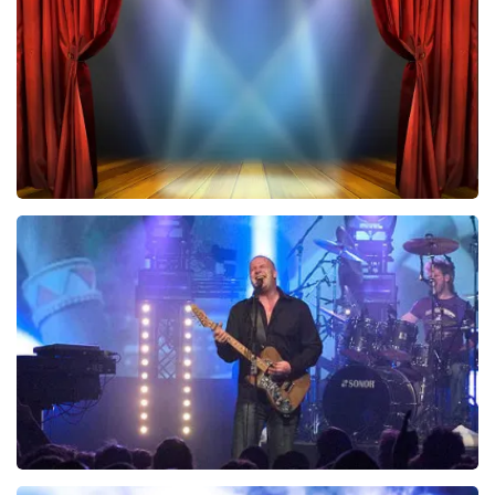
BESTEL NU
40 45 De Musical
297
laatste 30 minuten
BESTEL NU