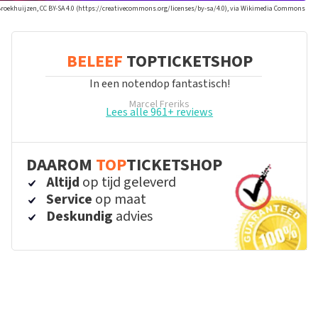
Broekhuijzen, CC BY-SA 4.0 (https://creativecommons.org/licenses/by-sa/4.0), via Wikimedia Commons
BELEEF
TOPTICKETSHOP
In een notendop fantastisch!
Marcel Freriks
Lees alle 961+ reviews
DAAROM
TOP
TICKETSHOP
Altijd
op tijd geleverd
Service
op maat
Deskundig
advies