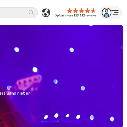
Op basis van
113.182
reviews
ers Band niet en