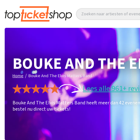
Zoeken naar artiesten of eve
BOUKE AND THE E
/
Home
Bouke And The Elvis Matters Band
Lees alle 961+ rev
Bouke And The Elvis Matters Band heeft meer dan 42 evene
bestel nu direct uw tickets!