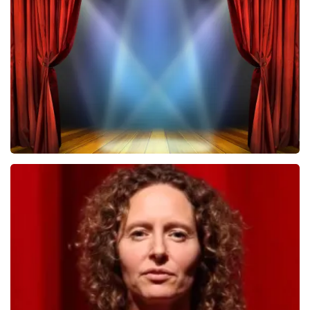
Megadeth
385
laatste 30 minuten
BESTEL NU
40 45 De Musical
362
laatste 30 minuten
BESTEL NU