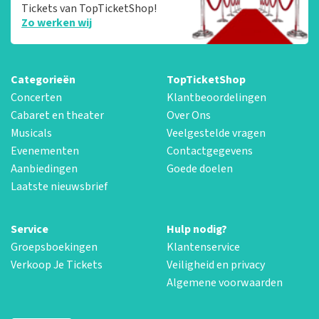
Tickets van TopTicketShop!
Zo werken wij
Categorieën
TopTicketShop
Concerten
Klantbeoordelingen
Cabaret en theater
Over Ons
Musicals
Veelgestelde vragen
Evenementen
Contactgegevens
Aanbiedingen
Goede doelen
Laatste nieuwsbrief
Service
Hulp nodig?
Groepsboekingen
Klantenservice
Verkoop Je Tickets
Veiligheid en privacy
Algemene voorwaarden