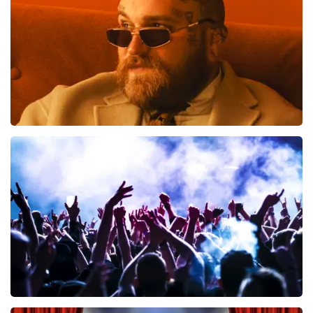
BESTEL NU
Teddy Swims
633
laatste 30 minuten
BESTEL NU