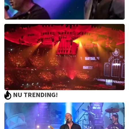
Edwin Evers Band
729+
reviews
BEKIJKEN
NU TRENDING!
Vrienden Van Amstel Live
1252+
reviews
BEKIJKEN