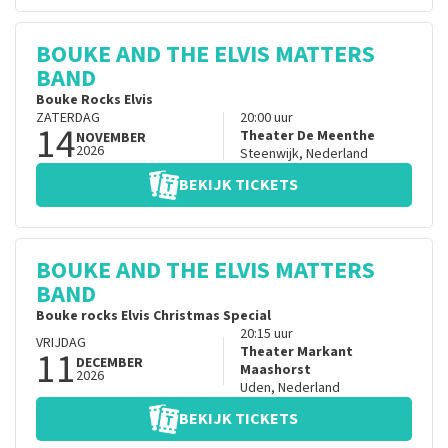
BOUKE AND THE ELVIS MATTERS
BAND
Bouke Rocks Elvis
ZATERDAG
20:00
uur
14
Theater De Meenthe
NOVEMBER
2026
Steenwijk
,
Nederland
BEKIJK TICKETS
BOUKE AND THE ELVIS MATTERS
BAND
Bouke rocks Elvis Christmas Special
20:15
uur
VRIJDAG
11
Theater Markant
DECEMBER
Maashorst
2026
Uden
,
Nederland
BEKIJK TICKETS