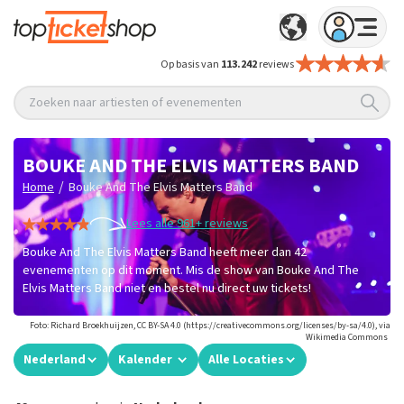
Op basis van
113.242
reviews
Zoeken naar artiesten of evenementen
BOUKE AND THE ELVIS MATTERS BAND
/
Home
Bouke And The Elvis Matters Band
Lees alle 961+ reviews
Bouke And The Elvis Matters Band heeft meer dan 42
evenementen op dit moment. Mis de show van Bouke And The
Elvis Matters Band niet en bestel nu direct uw tickets!
Foto: Richard Broekhuijzen, CC BY-SA 4.0 (https://creativecommons.org/licenses/by-sa/4.0), via
Wikimedia Commons
Nederland
Kalender
Alle Locaties