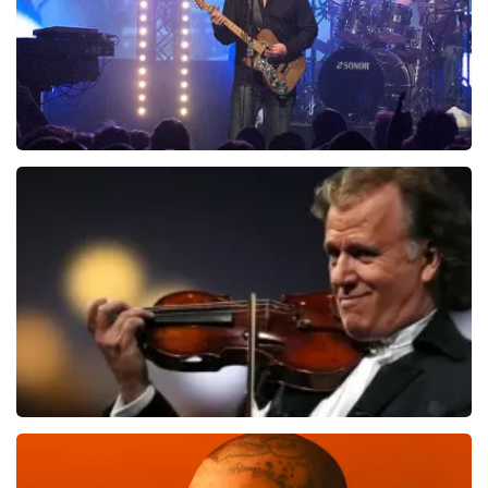
Blof
943
laatste 30 minuten
BESTEL NU
Andre Rieu
774
laatste 30 minuten