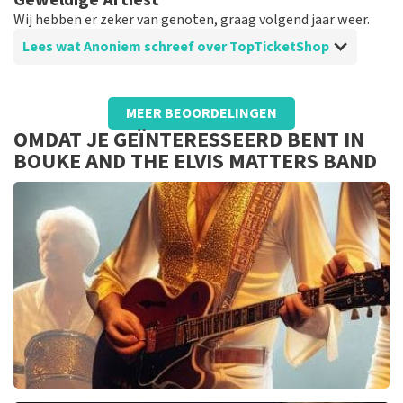
Geweldige Artiest
die makkelijk te scannen was bij de ingang.
Wij hebben er zeker van genoten, graag volgend jaar weer.
Lees wat Anoniem schreef over TopTicketShop
Beoordeling van Anoniem over
TopTicketShop
MEER BEOORDELINGEN
Aankoop tickets
OMDAT JE GEÏNTERESSEERD BENT IN
Goed georganiseerd, mag ook wel want we hebben
BOUKE AND THE ELVIS MATTERS BAND
zeker 35% meer mogen betalen voor onze tickets.