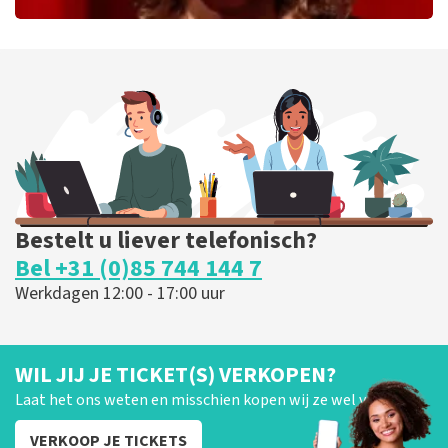
Esther van der Voort
262
laatste 30 minuten
BESTEL NU
Bestelt u liever telefonisch?
Bel +31 (0)85 744 144 7
Werkdagen 12:00 - 17:00 uur
WIL JIJ JE TICKET(S) VERKOPEN?
Laat het ons weten en misschien kopen wij ze wel van je!
VERKOOP JE TICKETS