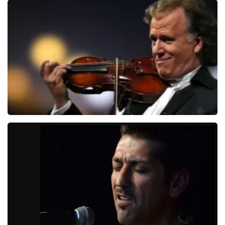
Bee Gees Forever
845+
reviews
BEKIJKEN
Andre Rieu
5618+
reviews
BEKIJKEN