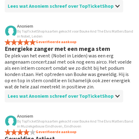
Lees wat Anoniem schreef over TopTicketShop
Beoordeling van Anoniem over
TopTicketShop
Anoniem
Bij TopTicketShop kaarten gekocht voor Bouke And The Elvis Matters Band
Komt afgesproken data na
in Nobel, Leiden
Alles klopte, behalve dat er niets uitgeprint hoefde te
Geverifieerde aankoop
Energieke zanger met een mega stem
worden van het MGE, geen tassencontrole plaats vond
en wij voor ons pauzedrankje moesten betalen.
De plek van het event (Nobel in Leiden) was een erg
aangenaam concertzaal met ook nog eens airco. Het voelde
als een intiem concert omdat we zo dicht bij het podium
konden staan. Het optreden van Bouke was geweldig. Hij is
op en top in stem conditie en lichamelijk ook zeer energiek
wat de hele zaal meetrekt in positieve zin.
Lees wat Anoniem schreef over TopTicketShop
Beoordeling van Anoniem over
TopTicketShop
Anoniem
Bij TopTicketShop kaarten gekocht voor Bouke And The Elvis Matters Band
Makkelijke QR code van tickets
in Muziekgebouw Eindhoven, Eindhoven
Ik kreeg mijn tickets heel fijn via de mail met QR code
Geverifieerde aankoop