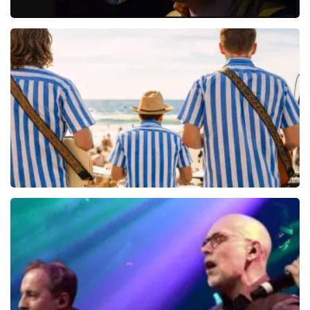
Danny Vera
767+
reviews
BEKIJKEN
Beach Boys Best
206+
reviews
BEKIJKEN