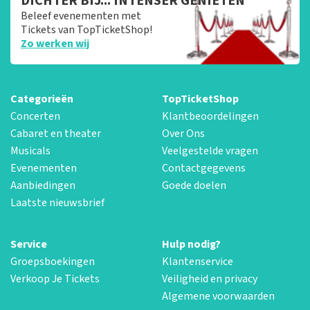
DICHTER BIJ... INTENSER GENIETEN
Beleef evenementen met
Tickets van TopTicketShop!
Zo werken wij
Categorieën
TopTicketShop
Concerten
Klantbeoordelingen
Cabaret en theater
Over Ons
Musicals
Veelgestelde vragen
Evenementen
Contactgegevens
Aanbiedingen
Goede doelen
Laatste nieuwsbrief
Service
Hulp nodig?
Groepsboekingen
Klantenservice
Verkoop Je Tickets
Veiligheid en privacy
Algemene voorwaarden