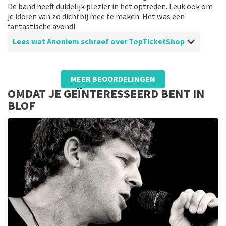
De band heeft duidelijk plezier in het optreden. Leuk ook om
je idolen van zo dichtbij mee te maken. Het was een
fantastische avond!
Lees wat Anoniem schreef over TopTicketShop
Beoordeling van Anoniem over
TopTicketShop
MEER BEOORDELINGEN
Duidelijk en perfect geregeld!
OMDAT JE GEÏNTERESSEERD BENT IN
Deze site is DE site om concerten en optredens te
BLOF
boeken! Alles is duidelijk op de site en tickets bestellen
wordt zo makkelijk mogelijk gemaakt. De service is
prima!