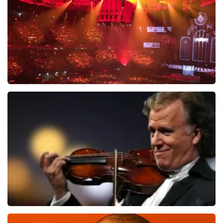
Vrienden Van Amstel Live
1613
laatste 30 minuten
BESTEL NU
Andre Rieu