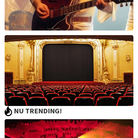
Bee Gees Forever
845+
reviews
BEKIJKEN
NU TRENDING!
Saturday Night Fever
60
reviews
BEKIJKEN