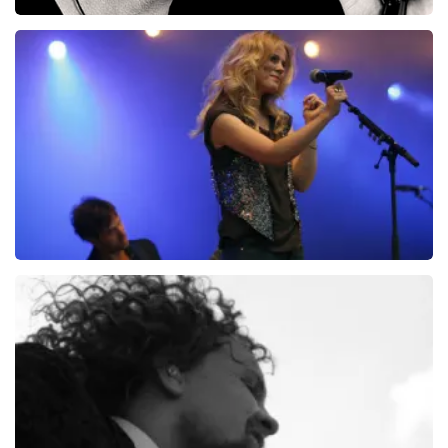
Racoon
279+
reviews
BEKIJKEN
Ilse DeLange
274+
reviews
BEKIJKEN