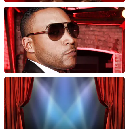
Esther van der Voort
497
laatste 30 minuten
BESTEL NU
Don Omar
402
laatste 30 minuten
BESTEL NU