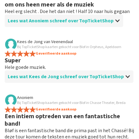
om ons heen meer als de muziek
Heel erg slecht . Doe het dan niet ! Half 10 naar huis gegaan
Lees wat Anoniem schreef over TopTicketShop
Beoordeling van Anoniem over
TopTicketShop
Kees de Jong
van
Veenendaal
Bij TopTicketShop kaarten gekocht voor Blof in Orpheus, Apeldoorn
Blof
Geverifieerde aankoop
Dat gedeelte ging prima ! Alleen muziek viel enorm
Super
tegen ! Als ik dit had geweten had ik niet gegaan
Hele goede muziek.
Lees wat Kees de Jong schreef over TopTicketShop
Beoordeling van Kees de Jong over
TopTicketShop
Anoniem
Bij TopTicketShop kaarten gekocht voor Blof in Chasse Theater, Breda
Alles goed geregeld.
Geverifieerde aankoop
Een intiem optreden van een fantastische
band!
Bløf is een fantastische band die prima past in het Chassé! Bij
deze tour komen de teksten en muziek goed tot hun recht.