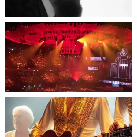
Di-rect
289+
reviews
BEKIJKEN
Vrienden Van Amstel Live
1252+
reviews
BEKIJKEN