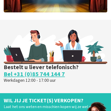
40 45 De Musical
301
laatste 30 minuten
BESTEL NU
Bestelt u liever telefonisch?
Bel +31 (0)85 744 144 7
Werkdagen 12:00 - 17:00 uur
WIL JIJ JE TICKET(S) VERKOPEN?
Laat het ons weten en misschien kopen wij ze wel van je!