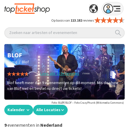
Op basis van
113.182
reviews
Zoeken naar artiesten of evenementen
BLOF
/
Home
Blof
Lees alle 319+ reviews
Blof heeft meer dan 9 evenementen op dit moment. Mis de show
van Blof niet en bestel nu direct uw tickets!
Foto: BLØF/BLOF – Foto CrazyPhunk (Wikimedia Commons)
Kalender
Alle Locaties
9
evenementen in
Nederland