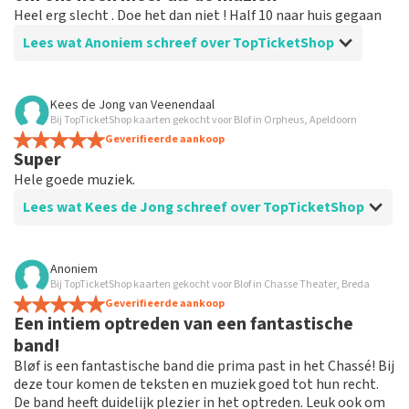
Heel erg slecht . Doe het dan niet ! Half 10 naar huis gegaan
Lees wat Anoniem schreef over TopTicketShop
Beoordeling van Anoniem over
TopTicketShop
Kees de Jong
van
Veenendaal
Bij TopTicketShop kaarten gekocht voor Blof in Orpheus, Apeldoorn
Blof
Geverifieerde aankoop
Dat gedeelte ging prima ! Alleen muziek viel enorm
Super
tegen ! Als ik dit had geweten had ik niet gegaan
Hele goede muziek.
Lees wat Kees de Jong schreef over TopTicketShop
Beoordeling van Kees de Jong over
TopTicketShop
Anoniem
Bij TopTicketShop kaarten gekocht voor Blof in Chasse Theater, Breda
Alles goed geregeld.
Geverifieerde aankoop
Een intiem optreden van een fantastische
band!
Bløf is een fantastische band die prima past in het Chassé! Bij
deze tour komen de teksten en muziek goed tot hun recht.
De band heeft duidelijk plezier in het optreden. Leuk ook om