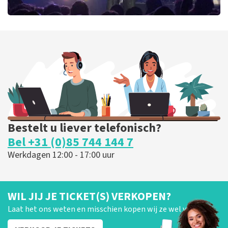
Blof
255
laatste 30 minuten
BESTEL NU
Bestelt u liever telefonisch?
Bel +31 (0)85 744 144 7
Werkdagen 12:00 - 17:00 uur
WIL JIJ JE TICKET(S) VERKOPEN?
Laat het ons weten en misschien kopen wij ze wel van je!