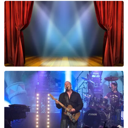
Vrienden Van Amstel Live
423
laatste 30 minuten
BESTEL NU
40 45 De Musical
290
laatste 30 minuten
BESTEL NU