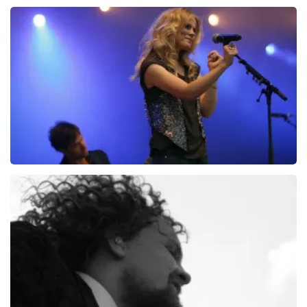
Racoon
279+
reviews
BEKIJKEN
Ilse DeLange
274+
reviews
BEKIJKEN