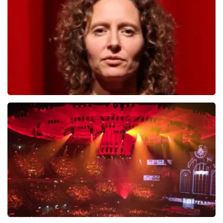
503
laatste 30 minuten
BESTEL NU
Esther van der Voort
488
laatste 30 minuten
BESTEL NU