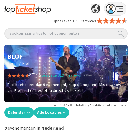
Op basis van
113.182
reviews
Zoeken naar artiesten of evenementen
BLOF
/
Home
Blof
Lees alle 319+ reviews
Blof heeft meer dan 9 evenementen op dit moment. Mis de show
van Blof niet en bestel nu direct uw tickets!
Foto: BLØF/BLOF – Foto CrazyPhunk (Wikimedia Commons)
Kalender
Alle Locaties
9
evenementen in
Nederland