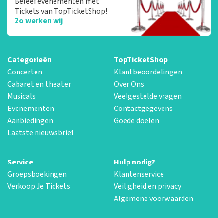
Beleef evenementen met
Tickets van TopTicketShop!
Zo werken wij
Categorieën
TopTicketShop
Concerten
Klantbeoordelingen
Cabaret en theater
Over Ons
Musicals
Veelgestelde vragen
Evenementen
Contactgegevens
Aanbiedingen
Goede doelen
Laatste nieuwsbrief
Service
Hulp nodig?
Groepsboekingen
Klantenservice
Verkoop Je Tickets
Veiligheid en privacy
Algemene voorwaarden