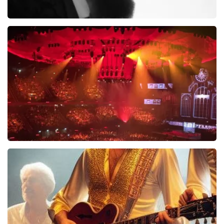
Di-rect
289+
reviews
BEKIJKEN
Vrienden Van Amstel Live
1252+
reviews
BEKIJKEN