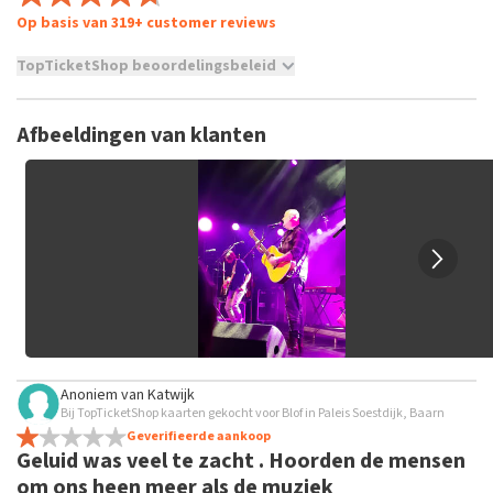
Op basis van 319+ customer reviews
TopTicketShop beoordelingsbeleid
TopTicketShop verzamelt reviews van echte klanten. Het is
niet mogelijk om een review achter te laten als je geen
Afbeeldingen van klanten
tickets hebt aangeschaft bij TopTicketShop. Reviews met
grof taalgebruik en/of onwaarheden worden niet geplaatst.
Het kan enkele weken duren voordat een review wordt
geplaatst.
Anoniem
van
Katwijk
Bij TopTicketShop kaarten gekocht voor Blof in Paleis Soestdijk, Baarn
Geverifieerde aankoop
Geluid was veel te zacht . Hoorden de mensen
om ons heen meer als de muziek