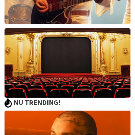
Bee Gees Forever
845+
reviews
BEKIJKEN
NU TRENDING!
Saturday Night Fever
60
reviews
BEKIJKEN