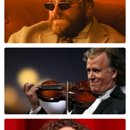
Teddy Swims
510
laatste 30 minuten
BESTEL NU
Andre Rieu