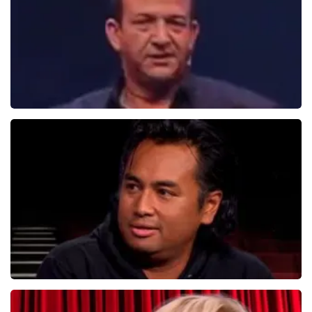
Najib Amhali
1099+
reviews
BEKIJKEN
Daniel Arends