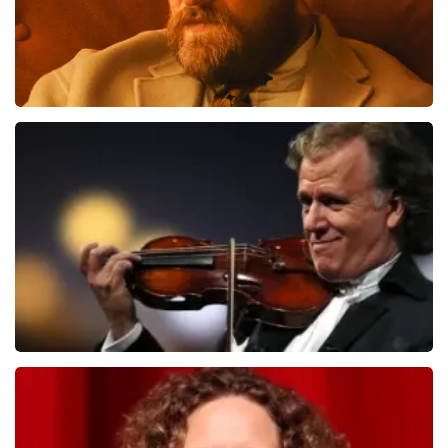
Teddy Swims
551
laatste 30 minuten
BESTEL NU
Andre Rieu
526
laatste 30 minuten