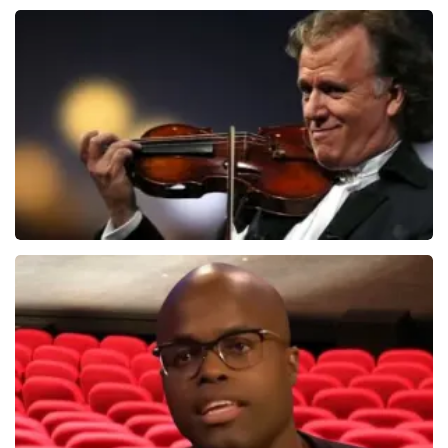
Christel De Laat
1154+
reviews
BEKIJKEN
Andre Rieu
5618+
reviews
BEKIJKEN