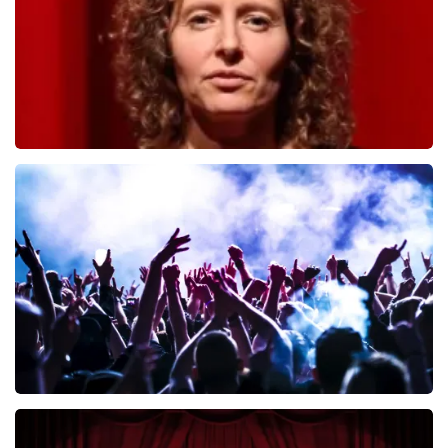
BESTEL NU
Esther van der Voort
392
laatste 30 minuten
BESTEL NU
Megadeth