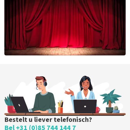
335
laatste 30 minuten
BESTEL NU
Job Knoester
299
laatste 30 minuten
BESTEL NU
Bestelt u liever telefonisch?
Bel +31 (0)85 744 144 7