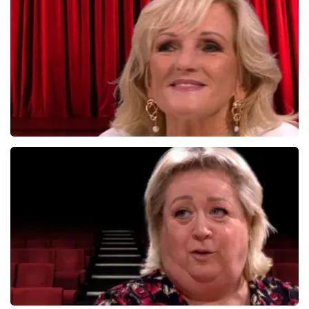
878+
reviews
BEKIJKEN
Tineke Schouten
1353+
reviews
BEKIJKEN