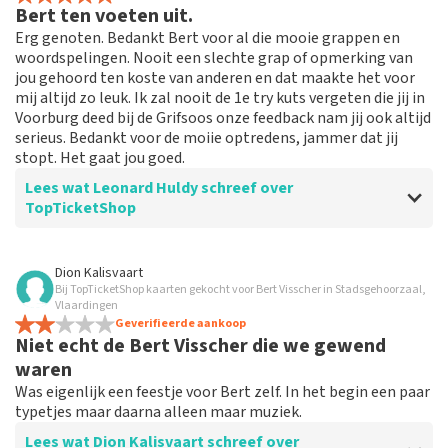
Bert ten voeten uit.
Erg genoten. Bedankt Bert voor al die mooie grappen en
woordspelingen. Nooit een slechte grap of opmerking van
jou gehoord ten koste van anderen en dat maakte het voor
mij altijd zo leuk. Ik zal nooit de 1e try kuts vergeten die jij in
Voorburg deed bij de Grifsoos onze feedback nam jij ook altijd
serieus. Bedankt voor de moiie optredens, jammer dat jij
stopt. Het gaat jou goed.
Lees wat Leonard Huldy schreef over
TopTicketShop
Beoordeling van Leonard Huldy over
TopTicketShop
Dion Kalisvaart
Bij TopTicketShop kaarten gekocht voor Bert Visscher in Stadsgehoorzaal,
Te duur.
Vlaardingen
Prijzen zijn dubbel zo duur als de prijzen doe ik
Geverifieerde aankoop
Niet echt de Bert Visscher die we gewend
rechtstreeks kan krijgen. Volgende keer zal ik daar
beter opletten.
waren
Was eigenlijk een feestje voor Bert zelf. In het begin een paar
typetjes maar daarna alleen maar muziek.
Reactie van TopTicketShop
Lees wat Dion Kalisvaart schreef over