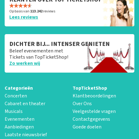
Op basis van
113.242
reviews
Lees reviews
DICHTER BIJ... INTENSER GENIETEN
Beleef evenementen met
Tickets van TopTicketShop!
Zo werken wij
Categorieën
TopTicketShop
Concerten
Klantbeoordelingen
Cabaret en theater
Over Ons
Musicals
Veelgestelde vragen
Evenementen
Contactgegevens
Aanbiedingen
Goede doelen
Laatste nieuwsbrief