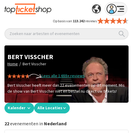
Op basis van
113.242
reviews
Zoeken naar artiesten of evenementen
BERT VISSCHER
/
Home
Bert Visscher
Lees alle 1.655+ reviews
Bert Visscher heeft meer dan 22 evenementen op dit moment. Mis
de show van Bert Visscher niet en bestel nu direct uw tickets!
Kalender
Alle Locaties
22
evenementen in
Nederland