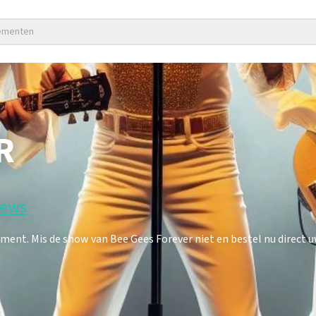
nementen
R
iews
nt. Mis de show van Bee Gees Forever niet en bestel nu direct u