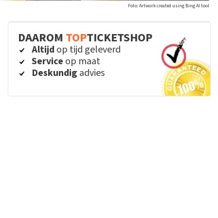
Foto: Artwork created using Bing AI tool
DAAROM
TOP
TICKETSHOP
Altijd
op tijd geleverd
Service
op maat
Deskundig
advies