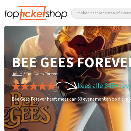
Zoeken naar artiesten of eve
BEE GEES FOREVE
/
Home
Bee Gees Forever
Lees alle 845+ rev
Bee Gees Forever heeft meer dan 63 evenementen op dit mome