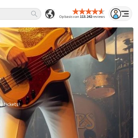
Op basis van
113.242
reviews
w tickets!