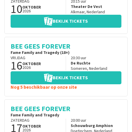
ZATERDAG
20:15
uur
10
Theater De Vest
OKTOBER
2026
Alkmaar
,
Nederland
BEKIJK TICKETS
BEE GEES FOREVER
Fame Family and Tragedy (18+)
VRIJDAG
20:30
uur
16
De Ruchte
OKTOBER
2026
Someren
,
Nederland
BEKIJK TICKETS
Nog 5 beschikbaar op onze site
BEE GEES FOREVER
Fame Family and Tragedy
ZATERDAG
20:00
uur
17
Schouwburg Amphion
OKTOBER
2026
Doetinchem
,
Nederland