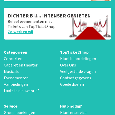
DICHTER BIJ... INTENSER GENIETEN
Beleef evenementen met
Tickets van TopTicketShop!
Zo werken wij
Categorieën
TopTicketShop
Concerten
Klantbeoordelingen
Cabaret en theater
Over Ons
Musicals
Veelgestelde vragen
Evenementen
Contactgegevens
Aanbiedingen
Goede doelen
Laatste nieuwsbrief
Service
Hulp nodig?
Groepsboekingen
Klantenservice