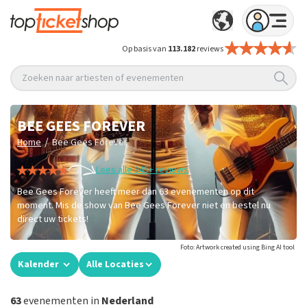
Op basis van
113.182
reviews
Zoeken naar artiesten of evenementen
BEE GEES FOREVER
/
Home
Bee Gees Forever
Lees alle 845+ reviews
Bee Gees Forever heeft meer dan 63 evenementen op dit
moment. Mis de show van Bee Gees Forever niet en bestel nu
direct uw tickets!
Foto: Artwork created using Bing AI tool
Kalender
Alle Locaties
63
evenementen in
Nederland