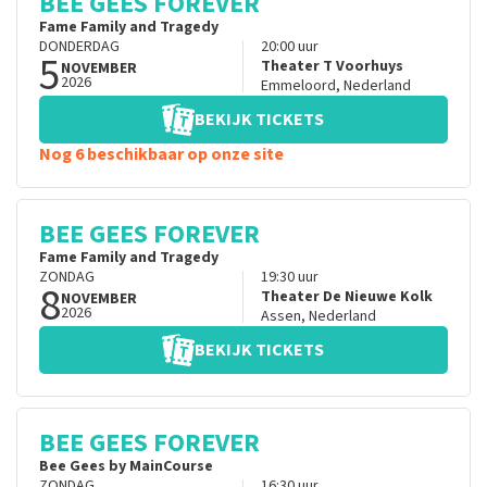
BEE GEES FOREVER
Fame Family and Tragedy
DONDERDAG
20:00
uur
5
Theater T Voorhuys
NOVEMBER
2026
Emmeloord
,
Nederland
BEKIJK TICKETS
Nog 6 beschikbaar op onze site
BEE GEES FOREVER
Fame Family and Tragedy
ZONDAG
19:30
uur
8
Theater De Nieuwe Kolk
NOVEMBER
2026
Assen
,
Nederland
BEKIJK TICKETS
BEE GEES FOREVER
Bee Gees by MainCourse
ZONDAG
16:30
uur