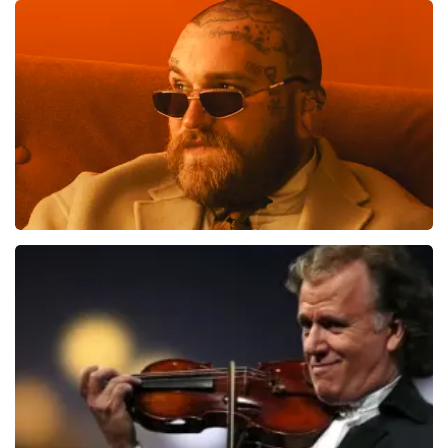
36
reviews
BEKIJKEN
Teddy Swims
406
laatste 30 minuten
BESTEL NU