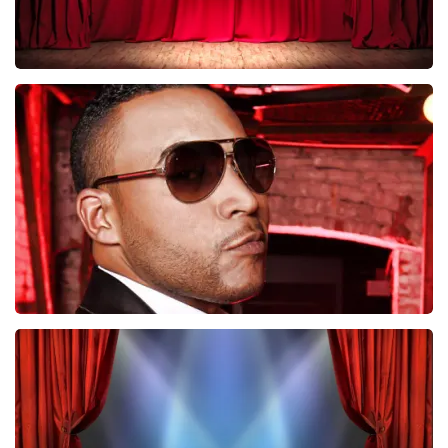
Job Knoester
247
laatste 30 minuten
BESTEL NU
Don Omar
224
laatste 30 minuten
BESTEL NU