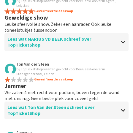
Bij TopTicketShop kaarten gekocht voor Bee Gees Forever in Agora,
Lelystad
Geverifieerde aankoop
Geweldige show
Leuke sfeervolle show. Zeker een aanrader. Ook leuke
toneelstukjes tussendoor .
Lees wat MARIUS VD BEEK schreef over
TopTicketShop
Beoordeling van MARIUS VD BEEK over
TopTicketShop
Ton Van der Steen
Bij TopTicketShop kaarten gekocht voor Bee Gees Forever in
Prima
Stadsgehoorzaal, Leiden
Ging prima. Geen bijzonderheden te benoemen zoals
Geverifieerde aankoop
Jammer
het hoort bij online aankopen
We zaten 4 niet recht voor podium, boven tegen de wand
met ons rug. Geen beste plek voor zoveel geld.
Lees wat Ton Van der Steen schreef over
TopTicketShop
Beoordeling van Ton Van der Steen over
TopTicketShop
Anoniem