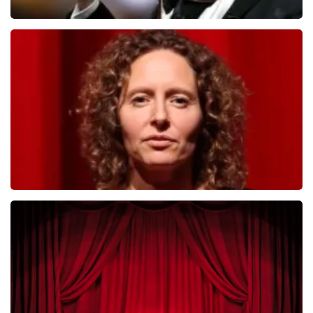
Andre Rieu
392
laatste 30 minuten
BESTEL NU
Esther van der Voort
281
laatste 30 minuten
BESTEL NU