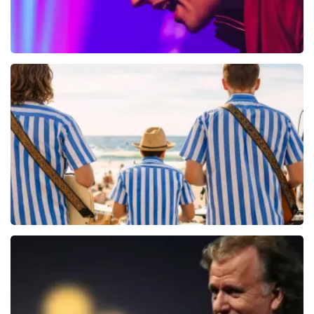
Bouke And The Elvis Matters Band
961+
reviews
BEKIJKEN
Beach Boys Best
206+
reviews
BEKIJKEN