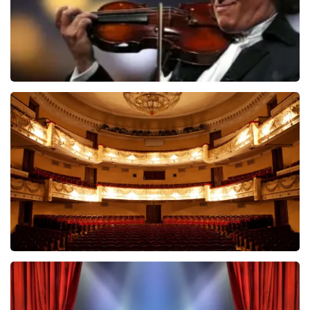
Andre Rieu
5606+
reviews
BEKIJKEN
Malle Babbe
704+
reviews