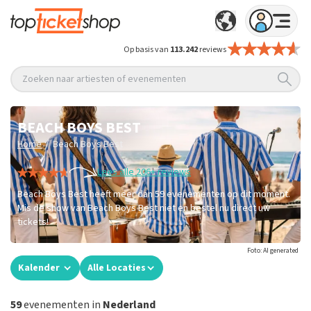
Op basis van
113.242
reviews
Zoeken naar artiesten of evenementen
BEACH BOYS BEST
/
Home
Beach Boys Best
Lees alle 206+ reviews
Beach Boys Best heeft meer dan 59 evenementen op dit moment.
Mis de show van Beach Boys Best niet en bestel nu direct uw
tickets!
Foto: AI generated
Kalender
Alle Locaties
59
evenementen in
Nederland