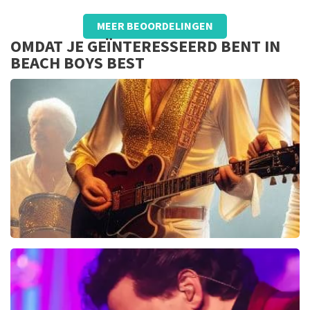
Beste klant, Bedankt voor het schrijven van een review
Beoordeling van Anoniem over
TopTicketShop
op onze website. Uw feedback vinden wij erg belangrijk.
MEER BEOORDELINGEN
U helpt ons zo onze dienstverlening te verbeteren en
Aanrader
OMDAT JE GEÏNTERESSEERD BENT IN
ook helpt u andere consumenten met het maken van
goeie aanbod en service, makkelijk en correct. De beste
BEACH BOYS BEST
een beslissing. Wij hebben uw review gelezen en willen
plek via TopTicketShop gevonden.
er graag op reageren. Het klopt dat onze tickets soms
duurder zijn dan bij het originele punt. Wij maken
gebruik van dynamic pricing op basis van vraag en
aanbod zoals ook normaal is in de vliegindustrie. Ook
ticketmaster maakt hier gebruik van bij haar platinum
tickets. De andere naam die op het ticket staat is te
verklaren doordat wij een wederverkoper zijn van
doorverkochte tickets. Wij hopen dat u ondanks alles
toch een fantastische avond heeft gehad. Met
vriendelijke groeten, Martijn Topticketshop
Bee Gees Forever
845+
reviews
BEKIJKEN