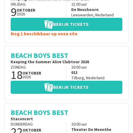
VRIJDAG
21:00
uur
9
De Neushoorn
OKTOBER
2026
Leeuwarden
,
Nederland
BEKIJK TICKETS
Nog 1 beschikbaar op onze site
BEACH BOYS BEST
Keeping the Summer Alive Clubtour 2026
ZONDAG
20:00
uur
18
013
OKTOBER
2026
Tilburg
,
Nederland
BEKIJK TICKETS
BEACH BOYS BEST
Staconcert
DONDERDAG
20:00
uur
22
Theater De Meenthe
OKTOBER