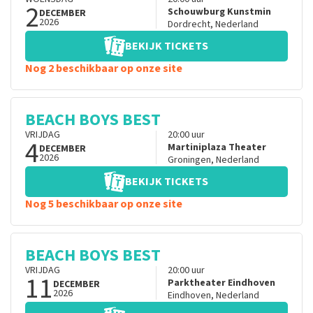
2
Schouwburg Kunstmin
DECEMBER
2026
Dordrecht
,
Nederland
BEKIJK TICKETS
Nog 2 beschikbaar op onze site
BEACH BOYS BEST
VRIJDAG
20:00
uur
4
Martiniplaza Theater
DECEMBER
2026
Groningen
,
Nederland
BEKIJK TICKETS
Nog 5 beschikbaar op onze site
BEACH BOYS BEST
VRIJDAG
20:00
uur
11
Parktheater Eindhoven
DECEMBER
2026
Eindhoven
,
Nederland