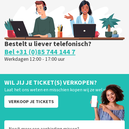
BESTEL NU
Bestelt u liever telefonisch?
Bel +31 (0)85 744 144 7
Werkdagen 12:00 - 17:00 uur
WIL JIJ JE TICKET(S) VERKOPEN?
Laat het ons weten en misschien kopen wij ze wel van je!
VERKOOP JE TICKETS
Nooit meer een aanbieding missen?