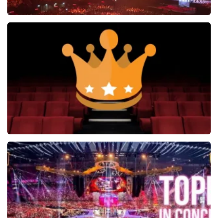
Vrienden Van Amstel Live
1252+
reviews
BEKIJKEN
Soldaat van Oranje
6649+
reviews
BEKIJKEN