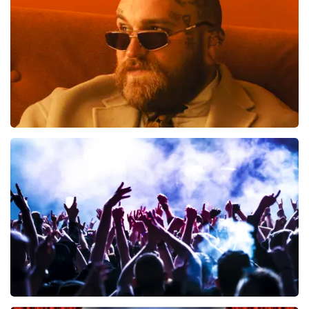
BESTEL NU
Teddy Swims
461
laatste 30 minuten
BESTEL NU