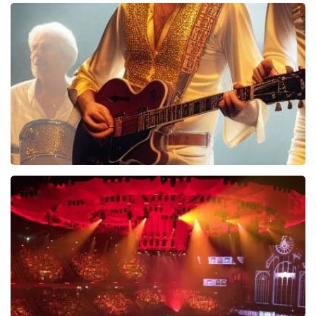
40 45 De Musical
2588+
reviews
BEKIJKEN
Bee Gees Forever
845+
reviews
BEKIJKEN