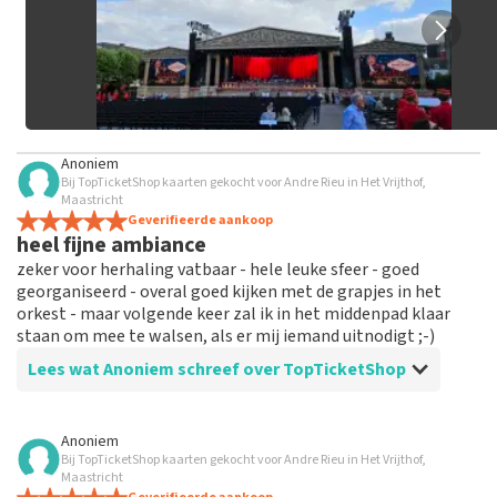
Anoniem
Bij TopTicketShop kaarten gekocht voor Andre Rieu in Het Vrijthof,
Maastricht
Geverifieerde aankoop
heel fijne ambiance
zeker voor herhaling vatbaar - hele leuke sfeer - goed
georganiseerd - overal goed kijken met de grapjes in het
orkest - maar volgende keer zal ik in het middenpad klaar
staan om mee te walsen, als er mij iemand uitnodigt ;-)
Lees wat Anoniem schreef over TopTicketShop
Beoordeling van Anoniem over
TopTicketShop
Anoniem
Bij TopTicketShop kaarten gekocht voor Andre Rieu in Het Vrijthof,
alles in orde
Maastricht