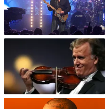
Blof
821
laatste 30 minuten
BESTEL NU
Andre Rieu
514
laatste 30 minuten