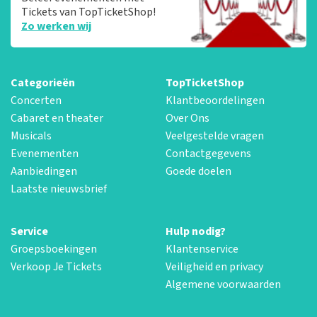
Tickets van TopTicketShop!
Zo werken wij
Categorieën
TopTicketShop
Concerten
Klantbeoordelingen
Cabaret en theater
Over Ons
Musicals
Veelgestelde vragen
Evenementen
Contactgegevens
Aanbiedingen
Goede doelen
Laatste nieuwsbrief
Service
Hulp nodig?
Groepsboekingen
Klantenservice
Verkoop Je Tickets
Veiligheid en privacy
Algemene voorwaarden