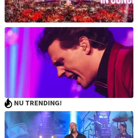
Toppers In Concert
2393+
reviews
BEKIJKEN
NU TRENDING!
Bouke And The Elvis Matters Band
961+
reviews
BEKIJKEN