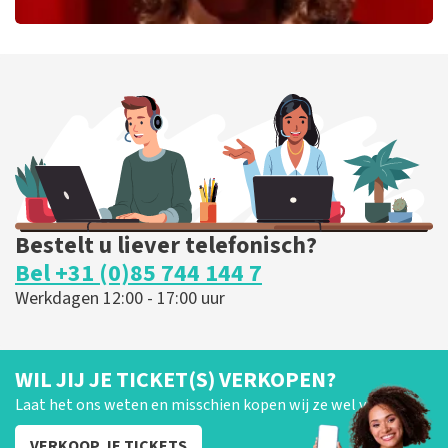
Esther van der Voort
226
laatste 30 minuten
BESTEL NU
Bestelt u liever telefonisch?
Bel +31 (0)85 744 144 7
Werkdagen 12:00 - 17:00 uur
WIL JIJ JE TICKET(S) VERKOPEN?
Laat het ons weten en misschien kopen wij ze wel van je!
VERKOOP JE TICKETS