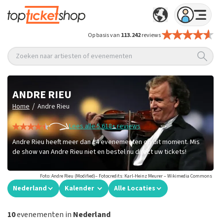
Op basis van
113.242
reviews
Zoeken naar artiesten of evenementen
ANDRE RIEU
/
Home
Andre Rieu
Lees alle 5.618+ reviews
Andre Rieu heeft meer dan 14 evenementen op dit moment. Mis
de show van Andre Rieu niet en bestel nu direct uw tickets!
Foto: Andre Rieu (Modified)– Fotocredits: Karl-Heinz Meurer – Wikimedia Commons
Nederland
Kalender
Alle Locaties
10
evenementen in
Nederland