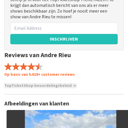
krijgt dan automatisch bericht van ons als er meer
shows beschikbaar zijn. Zo hoef je nooit meer een
show van Andre Rieu te missen!
INSCHRIJVEN
Reviews van Andre Rieu
Op basis van 5.618+ customer reviews
TopTicketShop beoordelingsbeleid
TopTicketShop verzamelt reviews van echte klanten. Het is
niet mogelijk om een review achter te laten als je geen
Afbeeldingen van klanten
tickets hebt aangeschaft bij TopTicketShop. Reviews met
grof taalgebruik en/of onwaarheden worden niet geplaatst.
Het kan enkele weken duren voordat een review wordt
geplaatst.