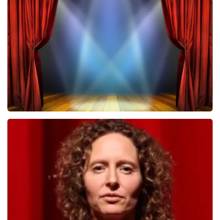
Megadeth
322
laatste 30 minuten
BESTEL NU
40 45 De Musical
233
laatste 30 minuten
BESTEL NU