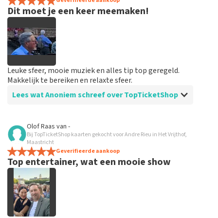
spannend dat je maar zo kort op voorhand de tickets
Geverifieerde aankoop
Dit moet je een keer meemaken!
hebt maar alles was in orde...
Leuke sfeer, mooie muziek en alles tip top geregeld.
Makkelijk te bereiken en relaxte sfeer.
Lees wat Anoniem schreef over TopTicketShop
Beoordeling van Anoniem over
TopTicketShop
Olof Raas
van
-
Bij TopTicketShop kaarten gekocht voor Andre Rieu in Het Vrijthof,
Goed en snel geregeld
Maastricht
Binnen een week waren de tickets binnen. Alles keurig
Geverifieerde aankoop
Top entertainer, wat een mooie show
geregeld en goed geïnformeerd vooraf aan het
evenement.