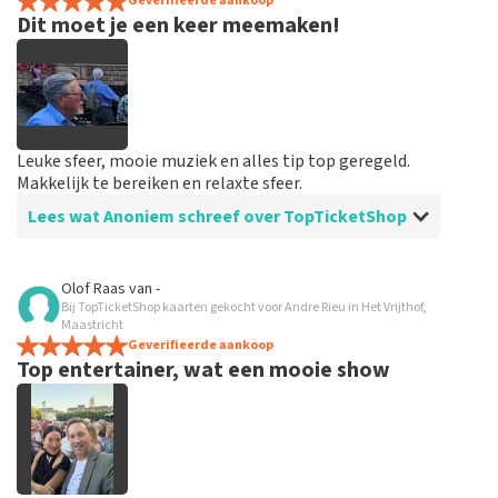
spannend dat je maar zo kort op voorhand de tickets
Geverifieerde aankoop
Dit moet je een keer meemaken!
hebt maar alles was in orde...
Leuke sfeer, mooie muziek en alles tip top geregeld.
Makkelijk te bereiken en relaxte sfeer.
Lees wat Anoniem schreef over TopTicketShop
Beoordeling van Anoniem over
TopTicketShop
Olof Raas
van
-
Bij TopTicketShop kaarten gekocht voor Andre Rieu in Het Vrijthof,
Goed en snel geregeld
Maastricht
Binnen een week waren de tickets binnen. Alles keurig
Geverifieerde aankoop
Top entertainer, wat een mooie show
geregeld en goed geïnformeerd vooraf aan het
evenement.