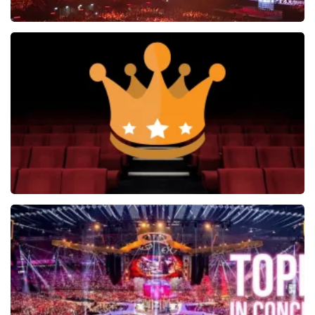
Vrienden Van Amstel Live
1252+
reviews
BEKIJKEN
Soldaat van Oranje
6649+
reviews
BEKIJKEN