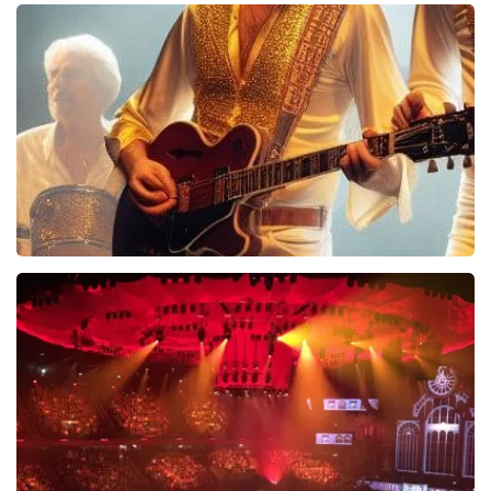
40 45 De Musical
2588+
reviews
BEKIJKEN
Bee Gees Forever
845+
reviews
BEKIJKEN