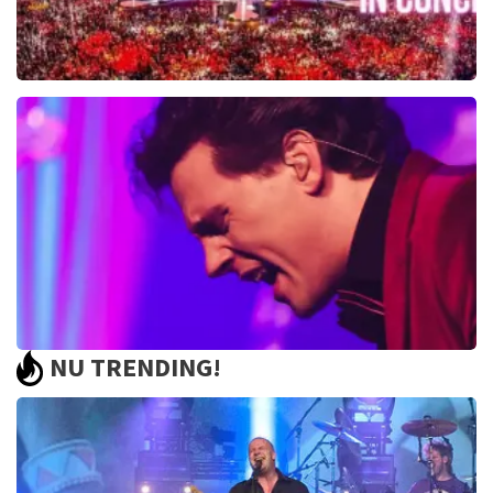
Toppers In Concert
2393+
reviews
BEKIJKEN
NU TRENDING!
Bouke And The Elvis Matters Band
961+
reviews
BEKIJKEN