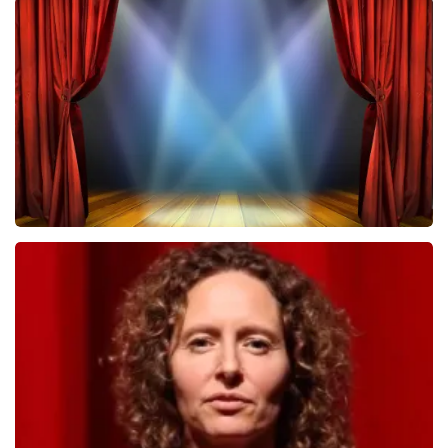
Megadeth
322
laatste 30 minuten
BESTEL NU
40 45 De Musical
233
laatste 30 minuten
BESTEL NU