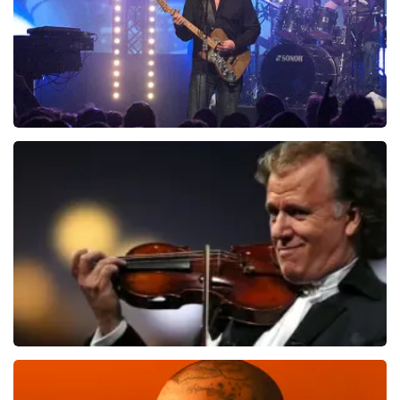
Blof
821
laatste 30 minuten
BESTEL NU
Andre Rieu
514
laatste 30 minuten