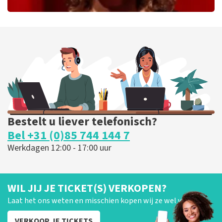
Esther van der Voort
226
laatste 30 minuten
BESTEL NU
Bestelt u liever telefonisch?
Bel +31 (0)85 744 144 7
Werkdagen 12:00 - 17:00 uur
WIL JIJ JE TICKET(S) VERKOPEN?
Laat het ons weten en misschien kopen wij ze wel van je!
VERKOOP JE TICKETS