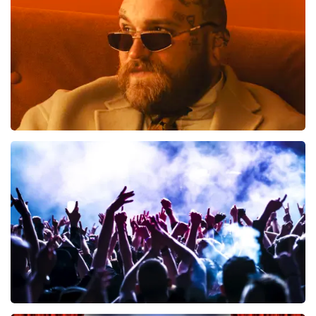
BESTEL NU
Teddy Swims
461
laatste 30 minuten
BESTEL NU