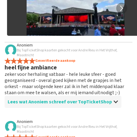
Anoniem
Bij TopTicketShop kaarten gekocht voor Andre Rieu in Het Vrijthof,
Maastricht
Geverifieerde aankoop
heel fijne ambiance
zeker voor herhaling vatbaar - hele leuke sfeer - goed
georganiseerd - overal goed kijken met de grapjes in het
orkest - maar volgende keer zal ik in het middenpad klaar
staan om mee te walsen, als er mij iemand uitnodigt ;-)
Lees wat Anoniem schreef over TopTicketShop
Beoordeling van Anoniem over
TopTicketShop
Anoniem
Bij TopTicketShop kaarten gekocht voor Andre Rieu in Het Vrijthof,
alles in orde
Maastricht