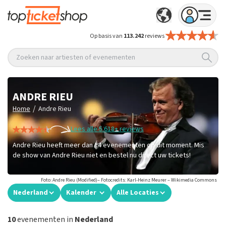
Op basis van
113.242
reviews
Zoeken naar artiesten of evenementen
ANDRE RIEU
/
Home
Andre Rieu
Lees alle 5.618+ reviews
Andre Rieu heeft meer dan 14 evenementen op dit moment. Mis
de show van Andre Rieu niet en bestel nu direct uw tickets!
Foto: Andre Rieu (Modified)– Fotocredits: Karl-Heinz Meurer – Wikimedia Commons
Nederland
Kalender
Alle Locaties
10
evenementen in
Nederland