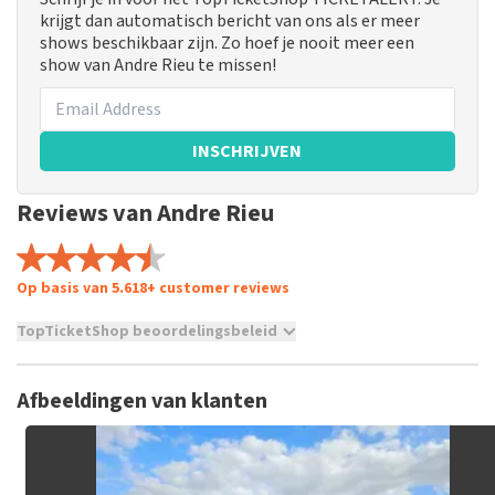
krijgt dan automatisch bericht van ons als er meer
shows beschikbaar zijn. Zo hoef je nooit meer een
show van Andre Rieu te missen!
INSCHRIJVEN
Reviews van Andre Rieu
Op basis van 5.618+ customer reviews
TopTicketShop beoordelingsbeleid
TopTicketShop verzamelt reviews van echte klanten. Het is
niet mogelijk om een review achter te laten als je geen
Afbeeldingen van klanten
tickets hebt aangeschaft bij TopTicketShop. Reviews met
grof taalgebruik en/of onwaarheden worden niet geplaatst.
Het kan enkele weken duren voordat een review wordt
geplaatst.