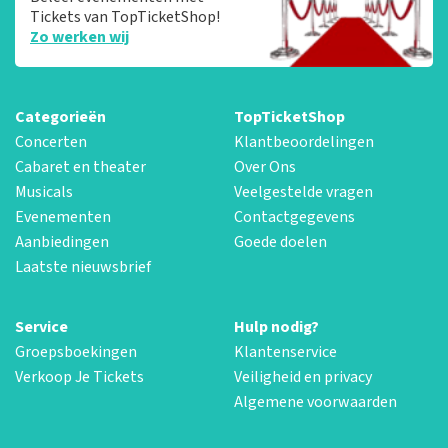
Tickets van TopTicketShop!
Zo werken wij
Categorieën
TopTicketShop
Concerten
Klantbeoordelingen
Cabaret en theater
Over Ons
Musicals
Veelgestelde vragen
Evenementen
Contactgegevens
Aanbiedingen
Goede doelen
Laatste nieuwsbrief
Service
Hulp nodig?
Groepsboekingen
Klantenservice
Verkoop Je Tickets
Veiligheid en privacy
Algemene voorwaarden