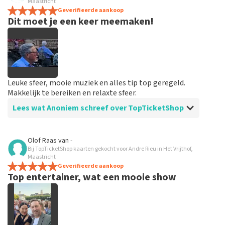
alles in orde
Maastricht
spannend dat je maar zo kort op voorhand de tickets
Geverifieerde aankoop
Dit moet je een keer meemaken!
hebt maar alles was in orde...
Leuke sfeer, mooie muziek en alles tip top geregeld.
Makkelijk te bereiken en relaxte sfeer.
Lees wat Anoniem schreef over TopTicketShop
Beoordeling van Anoniem over
TopTicketShop
Olof Raas
van
-
Bij TopTicketShop kaarten gekocht voor Andre Rieu in Het Vrijthof,
Goed en snel geregeld
Maastricht
Binnen een week waren de tickets binnen. Alles keurig
Geverifieerde aankoop
Top entertainer, wat een mooie show
geregeld en goed geïnformeerd vooraf aan het
evenement.