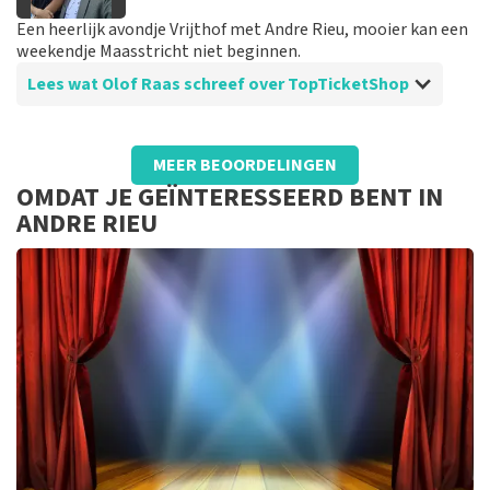
Een heerlijk avondje Vrijthof met Andre Rieu, mooier kan een
weekendje Maasstricht niet beginnen.
Lees wat Olof Raas schreef over TopTicketShop
Beoordeling van Olof Raas over
TopTicketShop
MEER BEOORDELINGEN
Hebben goed geschakeld, toen ik zag dat
OMDAT JE GEÏNTERESSEERD BENT IN
er een andere naam op mijn ticket stond,
ANDRE RIEU
maar wat wel klopte
Goed gewerkt en fijn dat ze de tickets hebben kunnen
leveren aan ons