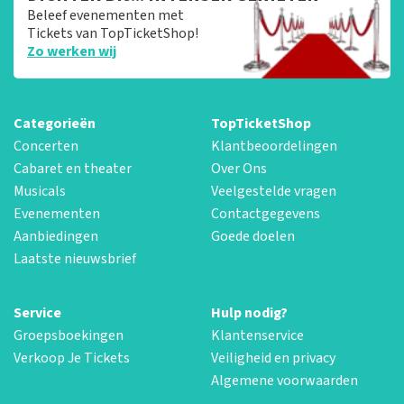
Beleef evenementen met
Tickets van TopTicketShop!
Zo werken wij
Categorieën
TopTicketShop
Concerten
Klantbeoordelingen
Cabaret en theater
Over Ons
Musicals
Veelgestelde vragen
Evenementen
Contactgegevens
Aanbiedingen
Goede doelen
Laatste nieuwsbrief
Service
Hulp nodig?
Groepsboekingen
Klantenservice
Verkoop Je Tickets
Veiligheid en privacy
Algemene voorwaarden