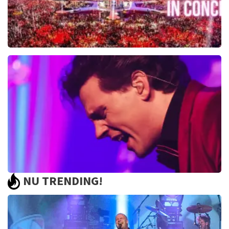
Toppers In Concert
2393+
reviews
BEKIJKEN
NU TRENDING!
Bouke And The Elvis Matters Band
961+
reviews
BEKIJKEN