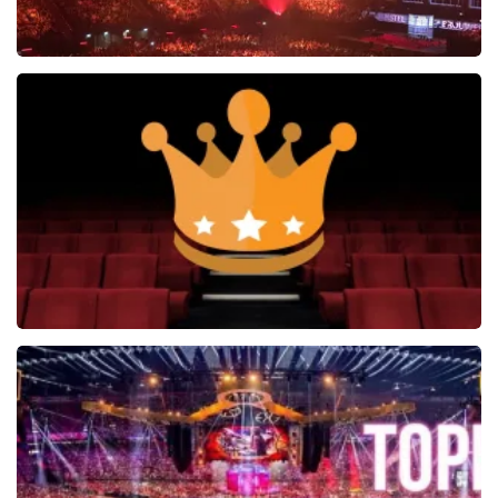
Vrienden Van Amstel Live
1252+
reviews
BEKIJKEN
Soldaat van Oranje
6649+
reviews
BEKIJKEN