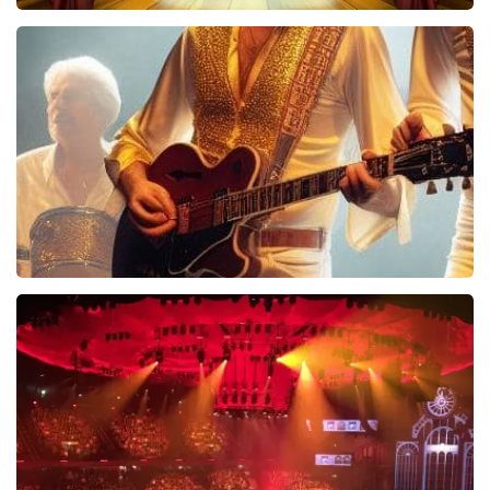
40 45 De Musical
2588+
reviews
BEKIJKEN
Bee Gees Forever
845+
reviews
BEKIJKEN