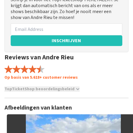
krijgt dan automatisch bericht van ons als er meer
shows beschikbaar zijn. Zo hoef je nooit meer een
show van Andre Rieu te missen!
INSCHRIJVEN
Reviews van Andre Rieu
Op basis van 5.618+ customer reviews
TopTicketShop beoordelingsbeleid
TopTicketShop verzamelt reviews van echte klanten. Het is
niet mogelijk om een review achter te laten als je geen
Afbeeldingen van klanten
tickets hebt aangeschaft bij TopTicketShop. Reviews met
grof taalgebruik en/of onwaarheden worden niet geplaatst.
Het kan enkele weken duren voordat een review wordt
geplaatst.