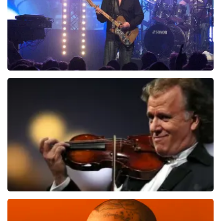
Blof
821
laatste 30 minuten
BESTEL NU
Andre Rieu
514
laatste 30 minuten