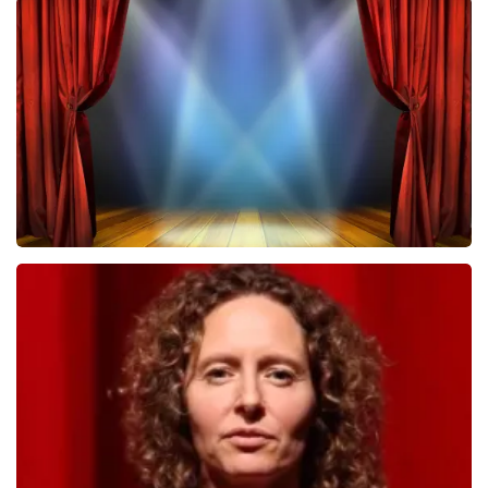
Megadeth
322
laatste 30 minuten
BESTEL NU
40 45 De Musical
233
laatste 30 minuten
BESTEL NU