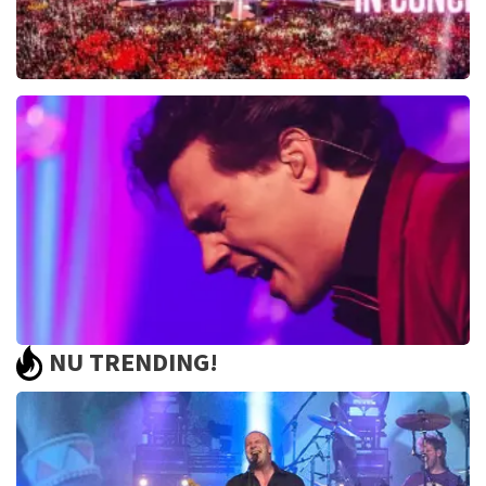
Toppers In Concert
2393+
reviews
BEKIJKEN
NU TRENDING!
Bouke And The Elvis Matters Band
961+
reviews
BEKIJKEN