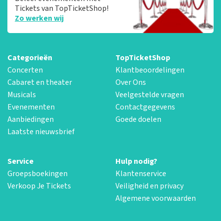
Tickets van TopTicketShop!
Zo werken wij
Categorieën
TopTicketShop
Concerten
Klantbeoordelingen
Cabaret en theater
Over Ons
Musicals
Veelgestelde vragen
Evenementen
Contactgegevens
Aanbiedingen
Goede doelen
Laatste nieuwsbrief
Service
Hulp nodig?
Groepsboekingen
Klantenservice
Verkoop Je Tickets
Veiligheid en privacy
Algemene voorwaarden