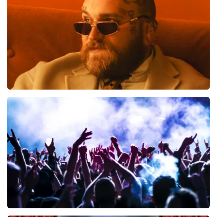
BESTEL NU
Teddy Swims
461
laatste 30 minuten
BESTEL NU