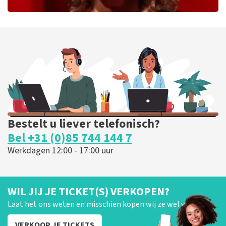
Esther van der Voort
226
laatste 30 minuten
BESTEL NU
Bestelt u liever telefonisch?
Bel +31 (0)85 744 144 7
Werkdagen 12:00 - 17:00 uur
WIL JIJ JE TICKET(S) VERKOPEN?
Laat het ons weten en misschien kopen wij ze wel van je!
VERKOOP JE TICKETS