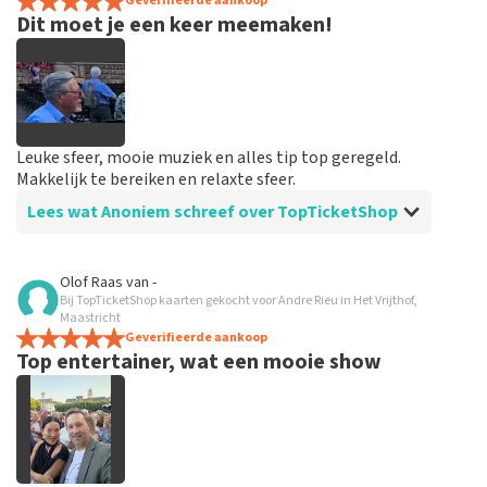
spannend dat je maar zo kort op voorhand de tickets
Geverifieerde aankoop
Dit moet je een keer meemaken!
hebt maar alles was in orde...
Leuke sfeer, mooie muziek en alles tip top geregeld.
Makkelijk te bereiken en relaxte sfeer.
Lees wat Anoniem schreef over TopTicketShop
Beoordeling van Anoniem over
TopTicketShop
Olof Raas
van
-
Bij TopTicketShop kaarten gekocht voor Andre Rieu in Het Vrijthof,
Goed en snel geregeld
Maastricht
Binnen een week waren de tickets binnen. Alles keurig
Geverifieerde aankoop
Top entertainer, wat een mooie show
geregeld en goed geïnformeerd vooraf aan het
evenement.