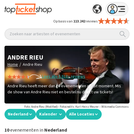
Op basis van
113.242
reviews
Zoeken naar artiesten of evenementen
ANDRE RIEU
/
Home
Andre Rieu
Lees alle 5.618+ reviews
Andre Rieu heeft meer dan 14 evenementen op dit moment. Mis
de show van Andre Rieu niet en bestel nu direct uw tickets!
Foto: Andre Rieu (Modified)– Fotocredits: Karl-Heinz Meurer – Wikimedia Commons
Nederland
Kalender
Alle Locaties
10
evenementen in
Nederland