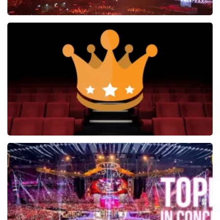
Vrienden Van Amstel Live
1252+
reviews
BEKIJKEN
Soldaat van Oranje
6649+
reviews
BEKIJKEN