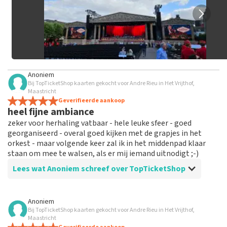
Anoniem
Bij TopTicketShop kaarten gekocht voor Andre Rieu in Het Vrijthof,
Maastricht
Geverifieerde aankoop
heel fijne ambiance
zeker voor herhaling vatbaar - hele leuke sfeer - goed
georganiseerd - overal goed kijken met de grapjes in het
orkest - maar volgende keer zal ik in het middenpad klaar
staan om mee te walsen, als er mij iemand uitnodigt ;-)
Lees wat Anoniem schreef over TopTicketShop
Beoordeling van Anoniem over
TopTicketShop
Anoniem
Bij TopTicketShop kaarten gekocht voor Andre Rieu in Het Vrijthof,
alles in orde
Maastricht