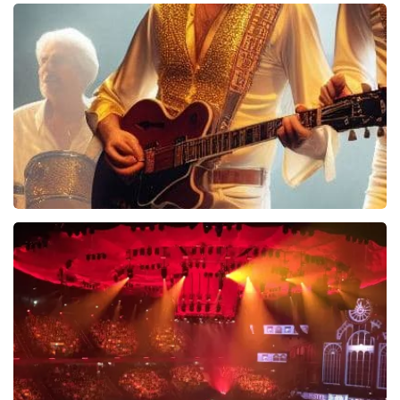
40 45 De Musical
2588+
reviews
BEKIJKEN
Bee Gees Forever
845+
reviews
BEKIJKEN